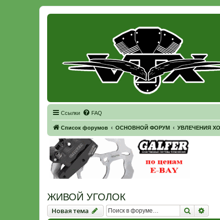
Регистрация
Ссылки
FAQ
Список форумов
ОСНОВНОЙ ФОРУМ
УВЛЕЧЕНИЯ Х
ЖИВОЙ УГОЛОК
Новая тема
Поиск
Рас
Н
о
в
а
я
т
е
м
а