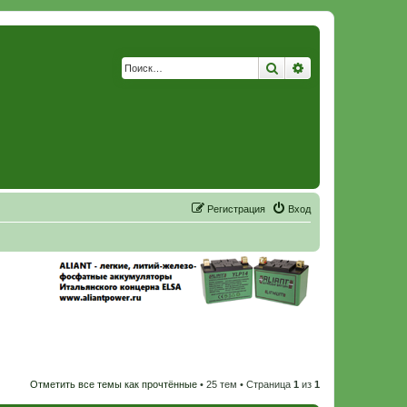
Поиск
Расширенный по
Р
е
г
и
с
т
р
а
ц
и
я
Вход
Отметить все темы как прочтённые
• 25 тем • Страница
1
из
1