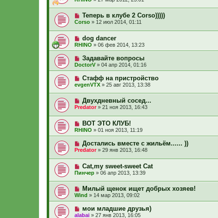
Теперь в клубе 2 Corso)))))
Corso
»
12 июл 2014, 01:11
dog dancer
RHINO
»
06 фев 2014, 13:23
Задавайте вопросы
DoctorV
»
04 апр 2014, 01:16
Стафф на пристройство
evgenVTX
»
25 авг 2013, 13:38
Двухдневный сосед...
Predator
»
21 ноя 2013, 16:43
ВОТ ЭТО КЛУБ!
RHINO
»
01 ноя 2013, 11:19
Достались вместе с жильём...... ))
Predator
»
29 янв 2013, 16:48
Cat,my sweet-sweet Cat
Пинчер
»
06 апр 2013, 13:39
Милый щенок ищет добрых хозяев!
Wind
»
14 мар 2013, 09:02
мои младшие друзья)
alabai
»
27 янв 2013, 16:05