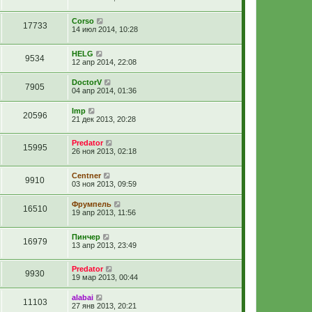
Corso
17733
14 июл 2014, 10:28
HELG
9534
12 апр 2014, 22:08
DoctorV
7905
04 апр 2014, 01:36
Imp
20596
21 дек 2013, 20:28
Predator
15995
26 ноя 2013, 02:18
Centner
9910
03 ноя 2013, 09:59
Фрумпель
16510
19 апр 2013, 11:56
Пинчер
16979
13 апр 2013, 23:49
Predator
9930
19 мар 2013, 00:44
alabai
11103
27 янв 2013, 20:21