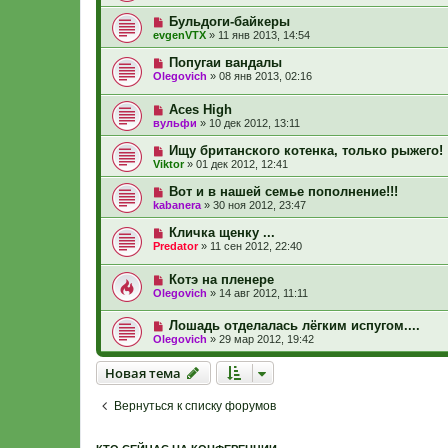
Бульдоги-байкеры
evgenVTX
»
11 янв 2013, 14:54
Попугаи вандалы
Olegovich
»
08 янв 2013, 02:16
Aces High
вульфи
»
10 дек 2012, 13:11
Ищу британского котенка, только рыжего!
Viktor
»
01 дек 2012, 12:41
Вот и в нашей семье пополнение!!!
kabanera
»
30 ноя 2012, 23:47
Кличка щенку ...
Predator
»
11 сен 2012, 22:40
Котэ на пленере
Olegovich
»
14 авг 2012, 11:11
Лошадь отделалась лёгким испугом....
Olegovich
»
29 мар 2012, 19:42
Новая тема
Н
о
в
а
я
т
е
м
а
Вернуться к списку форумов