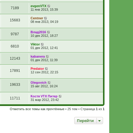
evgenVTX
7189
11 янв 2013, 15:39
Centner
15683
08 янв 2013, 04:19
Влад2016
9787
10 дек 2012, 18:27
Viktor
6810
01 дек 2012, 12:41
kabanera
12143
01 дек 2012, 11:39
Predator
17891
12 сен 2012, 22:15
Olegovich
19633
15 авг 2012, 16:24
Костя VTX Питер
11711
31 мар 2012, 23:42
Отметить все темы как прочтённые
• 25 тем • Страница
1
из
1
Перейти