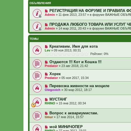
ОБЪЯВЛЕНИЯ
РЕГИСТРАЦИЯ НА ФОРУМЕ И ПРАВИЛА Ф
Admin
»
11 фев 2013, 23:57
» в форуме
ВАЖНЫЕ ОБЪЯВ
ПРОДАЖА ЛЮБОГО ТОВАРА ИЛИ УСЛУГ Ч
Admin
»
14 мар 2011, 20:43
» в форуме
ВАЖНЫЕ ОБЪЯВ
ТЕМЫ
Креативим. Имя для кота
Lev
»
09 ноя 2013, 00:31
Рейтинг: 0%
Отдаются !!! Кот и Кошка !!!
Predator
»
23 авг 2018, 21:42
Хорек
Predator
»
05 ноя 2017, 15:34
Перевозка живности на моциле
Olegovich
»
30 мар 2012, 18:17
МУСТАНГ
RHINO
»
15 янв 2012, 00:34
Вопрос к аквариумистам.
timur
»
17 янв 2014, 15:57
мой МИНИЧОПЕР
RHINO
»
27 мар 2012, 23:01