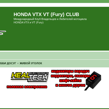
HONDA VTX VT (Fury) CLUB
Международный Клуб Владельцев и Любителей мотоцикла
HONDA VTX и VT (Fury)
ОББИ ДОСУГ
ЖИВОЙ УГОЛОК
ширенный поиск