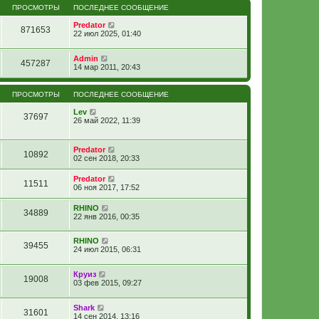
ПРОСМОТРЫ
ПОСЛЕДНЕЕ СООБЩЕНИЕ
Predator
871653
22 июл 2025, 01:40
Admin
457287
14 мар 2011, 20:43
ПРОСМОТРЫ
ПОСЛЕДНЕЕ СООБЩЕНИЕ
Lev
37697
26 май 2022, 11:39
Predator
10892
02 сен 2018, 20:33
Predator
11511
06 ноя 2017, 17:52
RHINO
34889
22 янв 2016, 00:35
RHINO
39455
24 июл 2015, 06:31
Круиз
19008
03 фев 2015, 09:27
Shark
31601
14 сен 2014, 13:16