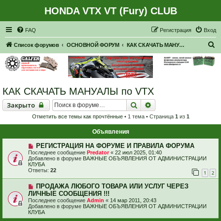
HONDA VTX VT (Fury) CLUB
Регистрация
FAQ
Р
е
г
и
с
т
р
а
ц
и
я
Вход
П
Список форумов
ОСНОВНОЙ ФОРУМ
КАК СКАЧАТЬ МАНУАЛЫ по VTX
о
и
с
КАК СКАЧАТЬ МАНУАЛЫ по VTX
к
Закрыто
Поиск
Расширенный поиск
Закрыто
Отметить все темы как прочтённые
• 1 тема • Страница
1
из
1
Объявления
РЕГИСТРАЦИЯ НА ФОРУМЕ И ПРАВИЛА ФОРУМА
Последнее сообщение
Predator
«
22 июл 2025, 01:40
Добавлено в форуме
ВАЖНЫЕ ОБЪЯВЛЕНИЯ ОТ АДМИНИСТРАЦИИ
КЛУБА
Ответы:
22
1
2
ПРОДАЖА ЛЮБОГО ТОВАРА ИЛИ УСЛУГ ЧЕРЕЗ
ЛИЧНЫЕ СООБЩЕНИЯ !!!
Последнее сообщение
Admin
«
14 мар 2011, 20:43
Добавлено в форуме
ВАЖНЫЕ ОБЪЯВЛЕНИЯ ОТ АДМИНИСТРАЦИИ
КЛУБА