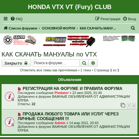
HONDA VTX VT (Fury) CLUB
Регистрация
FAQ
Р
е
г
и
с
т
р
а
ц
и
я
Вход
П
Список форумов
ОСНОВНОЙ ФОРУМ
КАК СКАЧАТЬ МАНУАЛЫ по VTX
о
и
с
КАК СКАЧАТЬ МАНУАЛЫ по VTX
к
Закрыто
Поиск
Расширенный поиск
Закрыто
Отметить все темы как прочтённые
• 1 тема • Страница
1
из
1
Объявления
РЕГИСТРАЦИЯ НА ФОРУМЕ И ПРАВИЛА ФОРУМА
Последнее сообщение
Predator
«
22 июл 2025, 01:40
Добавлено в форуме
ВАЖНЫЕ ОБЪЯВЛЕНИЯ ОТ АДМИНИСТРАЦИИ
КЛУБА
Ответы:
22
1
2
ПРОДАЖА ЛЮБОГО ТОВАРА ИЛИ УСЛУГ ЧЕРЕЗ
ЛИЧНЫЕ СООБЩЕНИЯ !!!
Последнее сообщение
Admin
«
14 мар 2011, 20:43
Добавлено в форуме
ВАЖНЫЕ ОБЪЯВЛЕНИЯ ОТ АДМИНИСТРАЦИИ
КЛУБА