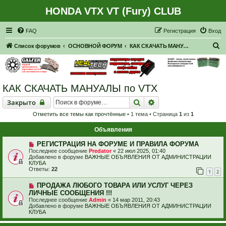
HONDA VTX VT (Fury) CLUB
Регистрация
FAQ
Р
е
г
и
с
т
р
а
ц
и
я
Вход
П
Список форумов
ОСНОВНОЙ ФОРУМ
КАК СКАЧАТЬ МАНУАЛЫ по VTX
о
и
с
КАК СКАЧАТЬ МАНУАЛЫ по VTX
к
Закрыто
Поиск
Расширенный поиск
Закрыто
Отметить все темы как прочтённые
• 1 тема • Страница
1
из
1
Объявления
РЕГИСТРАЦИЯ НА ФОРУМЕ И ПРАВИЛА ФОРУМА
Последнее сообщение
Predator
«
22 июл 2025, 01:40
Добавлено в форуме
ВАЖНЫЕ ОБЪЯВЛЕНИЯ ОТ АДМИНИСТРАЦИИ
КЛУБА
Ответы:
22
1
2
ПРОДАЖА ЛЮБОГО ТОВАРА ИЛИ УСЛУГ ЧЕРЕЗ
ЛИЧНЫЕ СООБЩЕНИЯ !!!
Последнее сообщение
Admin
«
14 мар 2011, 20:43
Добавлено в форуме
ВАЖНЫЕ ОБЪЯВЛЕНИЯ ОТ АДМИНИСТРАЦИИ
КЛУБА