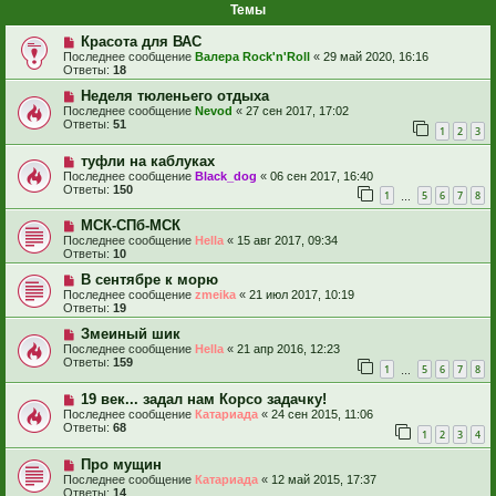
Темы
Красота для ВАС
Последнее сообщение
Валера Rock'n'Roll
«
29 май 2020, 16:16
Ответы:
18
Неделя тюленьего отдыха
Последнее сообщение
Nevod
«
27 сен 2017, 17:02
Ответы:
51
1
2
3
туфли на каблуках
Последнее сообщение
Black_dog
«
06 сен 2017, 16:40
Ответы:
150
1
5
6
7
8
…
МСК-СПб-МСК
Последнее сообщение
Hella
«
15 авг 2017, 09:34
Ответы:
10
В сентябре к морю
Последнее сообщение
zmeika
«
21 июл 2017, 10:19
Ответы:
19
Змеиный шик
Последнее сообщение
Hella
«
21 апр 2016, 12:23
Ответы:
159
1
5
6
7
8
…
19 век... задал нам Корсо задачку!
Последнее сообщение
Катариада
«
24 сен 2015, 11:06
Ответы:
68
1
2
3
4
Про мущин
Последнее сообщение
Катариада
«
12 май 2015, 17:37
Ответы:
14