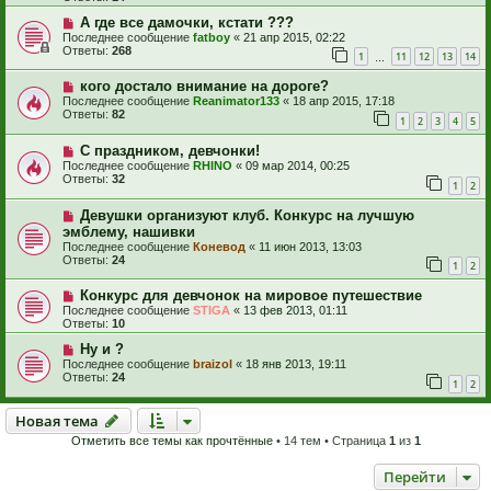
А где все дамочки, кстати ???
Последнее сообщение
fatboy
«
21 апр 2015, 02:22
Ответы:
268
1
11
12
13
14
…
кого достало внимание на дороге?
Последнее сообщение
Reanimator133
«
18 апр 2015, 17:18
Ответы:
82
1
2
3
4
5
С праздником, девчонки!
Последнее сообщение
RHINO
«
09 мар 2014, 00:25
Ответы:
32
1
2
Девушки организуют клуб. Конкурс на лучшую
эмблему, нашивки
Последнее сообщение
Коневод
«
11 июн 2013, 13:03
Ответы:
24
1
2
Конкурс для девчонок на мировое путешествие
Последнее сообщение
STIGA
«
13 фев 2013, 01:11
Ответы:
10
Ну и ?
Последнее сообщение
braizol
«
18 янв 2013, 19:11
Ответы:
24
1
2
Новая тема
Н
о
в
а
я
т
е
м
а
Отметить все темы как прочтённые
• 14 тем • Страница
1
из
1
Перейти