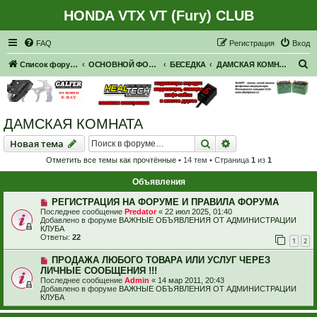
HONDA VTX VT (Fury) CLUB
Регистрация
FAQ
Р
е
г
и
с
т
р
а
ц
и
я
Вход
П
Список форумов
ОСНОВНОЙ ФОРУМ
БЕСЕДКА
ДАМСКАЯ КОМНАТА
о
и
с
ДАМСКАЯ КОМНАТА
к
Новая тема
Поиск
Расширенный пои
Н
о
в
а
я
т
е
м
а
Отметить все темы как прочтённые
• 14 тем • Страница
1
из
1
Объявления
РЕГИСТРАЦИЯ НА ФОРУМЕ И ПРАВИЛА ФОРУМА
Последнее сообщение
Predator
«
22 июл 2025, 01:40
Добавлено в форуме
ВАЖНЫЕ ОБЪЯВЛЕНИЯ ОТ АДМИНИСТРАЦИИ
КЛУБА
Ответы:
22
1
2
ПРОДАЖА ЛЮБОГО ТОВАРА ИЛИ УСЛУГ ЧЕРЕЗ
ЛИЧНЫЕ СООБЩЕНИЯ !!!
Последнее сообщение
Admin
«
14 мар 2011, 20:43
Добавлено в форуме
ВАЖНЫЕ ОБЪЯВЛЕНИЯ ОТ АДМИНИСТРАЦИИ
КЛУБА