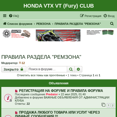
HONDA VTX VT (Fury) CLUB
Регистрация
FAQ
Р
е
г
и
с
т
р
а
ц
и
я
Вход
П
Список форумов
РЕМЗОНА
ПРАВИЛА РАЗДЕЛА "РЕМЗОНА"
о
и
с
к
ПРАВИЛА РАЗДЕЛА "РЕМЗОНА"
Модератор:
T-12
Закрыто
Поиск
Расширенный поиск
Закрыто
Отметить все темы как прочтённые
• 1 тема • Страница
1
из
1
Объявления
РЕГИСТРАЦИЯ НА ФОРУМЕ И ПРАВИЛА ФОРУМА
Последнее сообщение
Predator
«
22 июл 2025, 01:40
Добавлено в форуме
ВАЖНЫЕ ОБЪЯВЛЕНИЯ ОТ АДМИНИСТРАЦИИ
КЛУБА
Ответы:
22
1
2
ПРОДАЖА ЛЮБОГО ТОВАРА ИЛИ УСЛУГ ЧЕРЕЗ
ЛИЧНЫЕ СООБЩЕНИЯ !!!