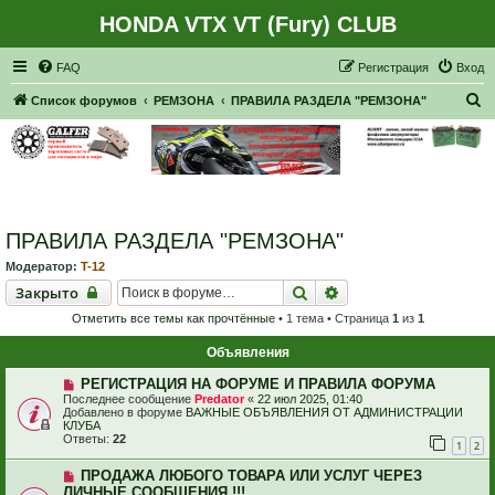
HONDA VTX VT (Fury) CLUB
Регистрация
FAQ
Р
е
г
и
с
т
р
а
ц
и
я
Вход
П
Список форумов
РЕМЗОНА
ПРАВИЛА РАЗДЕЛА "РЕМЗОНА"
о
и
с
к
ПРАВИЛА РАЗДЕЛА "РЕМЗОНА"
Модератор:
T-12
Закрыто
Поиск
Расширенный поиск
Закрыто
Отметить все темы как прочтённые
• 1 тема • Страница
1
из
1
Объявления
РЕГИСТРАЦИЯ НА ФОРУМЕ И ПРАВИЛА ФОРУМА
Последнее сообщение
Predator
«
22 июл 2025, 01:40
Добавлено в форуме
ВАЖНЫЕ ОБЪЯВЛЕНИЯ ОТ АДМИНИСТРАЦИИ
КЛУБА
Ответы:
22
1
2
ПРОДАЖА ЛЮБОГО ТОВАРА ИЛИ УСЛУГ ЧЕРЕЗ
ЛИЧНЫЕ СООБЩЕНИЯ !!!