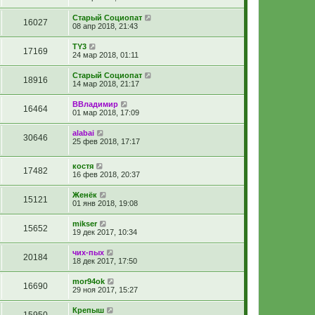
Старый Социопат
16027
08 апр 2018, 21:43
TY3
17169
24 мар 2018, 01:11
Старый Социопат
18916
14 мар 2018, 21:17
ВВладимир
16464
01 мар 2018, 17:09
alabai
30646
25 фев 2018, 17:17
костя
17482
16 фев 2018, 20:37
Женёк
15121
01 янв 2018, 19:08
mikser
15652
19 дек 2017, 10:34
чих-пых
20184
18 дек 2017, 17:50
mor94ok
16690
29 ноя 2017, 15:27
Крепыш
15950