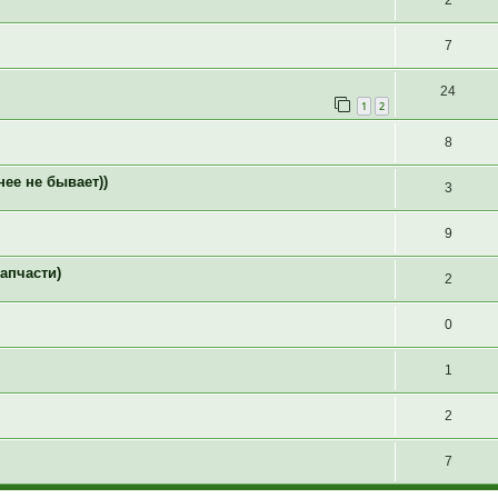
7
24
1
2
8
нее не бывает))
3
9
запчасти)
2
0
1
2
7