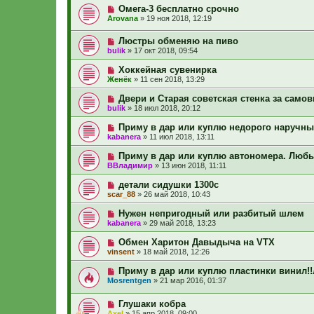
Омега-3 бесплатно срочно
Arovana
»
19 ноя 2018, 12:19
Люстры обменяю на пиво
bulik
»
17 окт 2018, 09:54
Хоккейная сувенирка
Женёк
»
11 сен 2018, 13:29
Двери и Старая советская стенка за само
bulik
»
18 июл 2018, 20:12
Приму в дар или куплю недорого наручн
kabanera
»
11 июл 2018, 13:11
Приму в дар или куплю автономера. Любы
ВВладимир
»
13 июн 2018, 11:11
детали сидушки 1300с
scar_88
»
26 май 2018, 10:43
Нужен непригодный или разбитый шлем
kabanera
»
29 май 2018, 13:23
Обмен Харитон Давыдыча на VTX
vinsent
»
18 май 2018, 12:26
Приму в дар или куплю пластинки винил!
Mosrentgen
»
21 мар 2016, 01:37
Глушаки кобра
Axel
»
15 апр 2018, 09:00