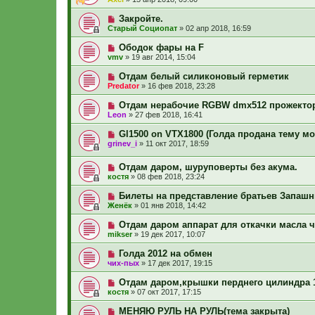
Закройте.
Старый Социопат
»
02 апр 2018, 16:59
Ободок фары на F
vmv
»
19 авг 2014, 15:04
Отдам белый силиконовый герметик
Predator
»
16 фев 2018, 23:28
Отдам нерабочие RGBW dmx512 прожектор
Leon
»
27 фев 2018, 16:41
Gl1500 on VTX1800 (Голда продана тему м
grinev_i
»
11 окт 2017, 18:59
Отдам даром, шуруповерты без акума.
костя
»
08 фев 2018, 23:24
Билеты на представление братьев Запаш
Женёк
»
01 янв 2018, 14:42
Отдам даром аппарат для откачки масла 
mikser
»
19 дек 2017, 10:07
Голда 2012 на обмен
чих-пых
»
17 дек 2017, 19:15
Отдам даром,крышки перднего цилиндра 
костя
»
07 окт 2017, 17:15
МЕНЯЮ РУЛЬ НА РУЛЬ(тема закрыта)