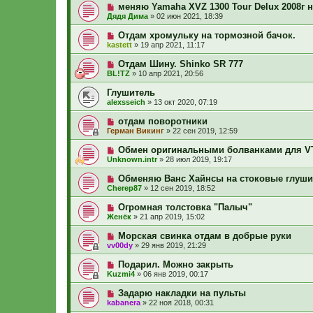
меняю Yamaha XVZ 1300 Tour Delux 2008г н
Дядя Дима
»
02 июн 2021, 18:39
Отдам хромульку на тормозной бачок.
kastett
»
19 апр 2021, 11:17
Отдам Шину. Shinko SR 777
BL!TZ
»
10 апр 2021, 20:56
Глушитель
alexsseich
»
13 окт 2020, 07:19
отдам поворотники
Герман Викинг
»
22 сен 2019, 12:59
Обмен оригинальными болванками для VT
Unknown.intr
»
28 июл 2019, 19:17
Обменяю Ванс Хайнсы на стоковые глушит
Cherep87
»
12 сен 2019, 18:52
Огромная толстовка "Палыч"
Женёк
»
21 апр 2019, 15:02
Морская свинка отдам в добрые руки
vv00dy
»
29 янв 2019, 21:29
Подарил. Можно закрыть
Kuzmi4
»
06 янв 2019, 00:17
Задарю накладки на пульты
kabanera
»
22 ноя 2018, 00:31