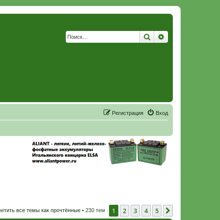
Поиск
Расширенный по
Р
е
г
и
с
т
р
а
ц
и
я
Вход
1
2
3
4
5
След.
етить все темы как прочтённые
• 230 тем