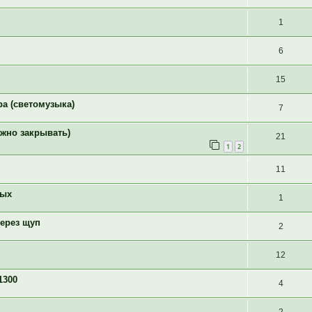
1
6
15
а (светомузыка)
7
ожно закрывать)
21
1
2
11
ных
1
через щуп
2
12
1300
4
2