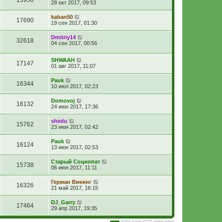
28 окт 2017, 09:53
kaban50
17690
19 сен 2017, 01:30
Dmitriy14
32618
04 сен 2017, 00:56
SHWAAH
17147
01 авг 2017, 11:07
Pauk
16344
10 июл 2017, 02:23
Domovoj
18132
24 июн 2017, 17:36
shedu
15762
23 июн 2017, 02:42
Pauk
16124
13 июн 2017, 02:53
Старый Социопат
15738
06 июн 2017, 11:11
Герман Викинг
16326
21 май 2017, 16:15
DJ_Garry
17464
29 апр 2017, 19:35