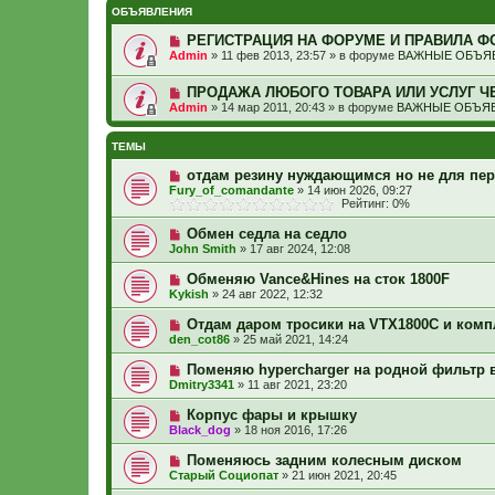
ОБЪЯВЛЕНИЯ
РЕГИСТРАЦИЯ НА ФОРУМЕ И ПРАВИЛА Ф
Admin
»
11 фев 2013, 23:57
» в форуме
ВАЖНЫЕ ОБЪЯВ
ПРОДАЖА ЛЮБОГО ТОВАРА ИЛИ УСЛУГ Ч
Admin
»
14 мар 2011, 20:43
» в форуме
ВАЖНЫЕ ОБЪЯВ
ТЕМЫ
отдам резину нуждающимся но не для пер
Fury_of_comandante
»
14 июн 2026, 09:27
Рейтинг: 0%
Обмен седла на седло
John Smith
»
17 авг 2024, 12:08
Обменяю Vance&Hines на сток 1800F
Kykish
»
24 авг 2022, 12:32
Отдам даром тросики на VTX1800C и комп
den_cot86
»
25 май 2021, 14:24
Поменяю hypercharger на родной фильтр в
Dmitry3341
»
11 авг 2021, 23:20
Корпус фары и крышку
Black_dog
»
18 ноя 2016, 17:26
Поменяюсь задним колесным диском
Старый Социопат
»
21 июн 2021, 20:45