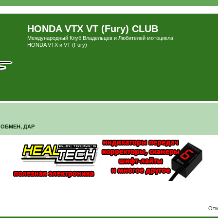
HONDA VTX VT (Fury) CLUB
Международный Клуб Владельцев и Любителей мотоцикла
HONDA VTX и VT (Fury)
ОБМЕН, ДАР
ширенный поиск
Отм