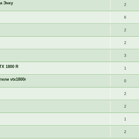
а Энку
2
6
2
2
3
X 1800 R
1
ели vtx1800r
0
2
2
1
2