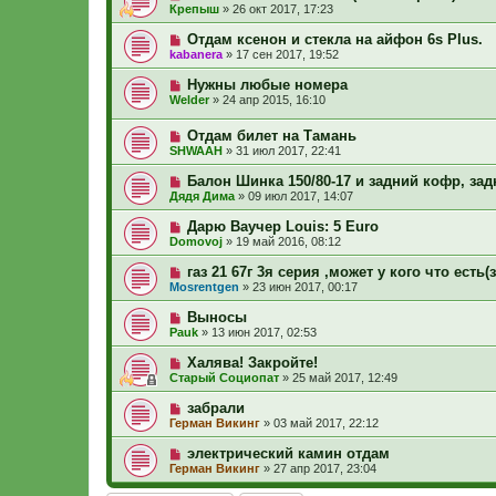
Крепыш
»
26 окт 2017, 17:23
Отдам ксенон и стекла на айфон 6s Plus.
kabanera
»
17 сен 2017, 19:52
Нужны любые номера
Welder
»
24 апр 2015, 16:10
Отдам билет на Тамань
SHWAAH
»
31 июл 2017, 22:41
Балон Шинка 150/80-17 и задний кофр, зад
Дядя Дима
»
09 июл 2017, 14:07
Дарю Ваучер Louis: 5 Euro
Domovoj
»
19 май 2016, 08:12
газ 21 67г 3я серия ,может у кого что есть(
Mosrentgen
»
23 июн 2017, 00:17
Выносы
Pauk
»
13 июн 2017, 02:53
Халява! Закройте!
Старый Социопат
»
25 май 2017, 12:49
забрали
Герман Викинг
»
03 май 2017, 22:12
электрический камин отдам
Герман Викинг
»
27 апр 2017, 23:04