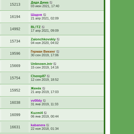
Дядя Дима
15213
03 июн 2021, 17:40
Шадов
16194
21 апр 2021, 02:09
BL!TZ
14992
17 апр 2021, 09:09
Zaionchkovskiy
15734
04 ноя 2020, 04:02
Герман Викинг
19596
30 сен 2019, 17:06
Unknown.intr
15669
15 сен 2019, 14:16
Cherep87
15754
12 сен 2019, 18:52
Женёк
15952
21 апр 2019, 17:03
vv00dy
16038
31 янв 2019, 11:33
Kuzmi4
16099
06 янв 2019, 00:44
kabanera
16631
22 ноя 2018, 01:34