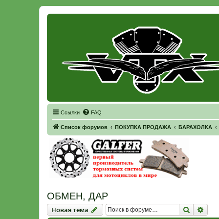
Регистрация
Ссылки
FAQ
Список форумов
ПОКУПКА ПРОДАЖА
БАРАХОЛКА
ОБМЕН, ДАР
Новая тема
Поиск
Рас
Н
о
в
а
я
т
е
м
а