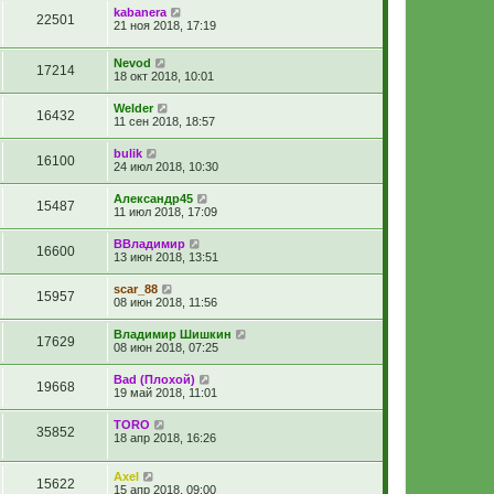
kabanera
22501
21 ноя 2018, 17:19
Nevod
17214
18 окт 2018, 10:01
Welder
16432
11 сен 2018, 18:57
bulik
16100
24 июл 2018, 10:30
Александр45
15487
11 июл 2018, 17:09
ВВладимир
16600
13 июн 2018, 13:51
scar_88
15957
08 июн 2018, 11:56
Владимир Шишкин
17629
08 июн 2018, 07:25
Bad (Плохой)
19668
19 май 2018, 11:01
TORO
35852
18 апр 2018, 16:26
Axel
15622
15 апр 2018, 09:00