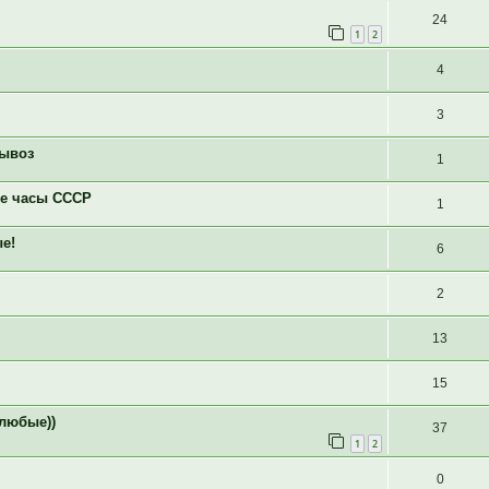
24
1
2
4
3
вывоз
1
ые часы СССР
1
е!
6
2
13
15
!любые))
37
1
2
0