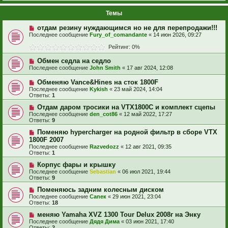
Темы
отдам резину нуждающимся но не для перепродажи!!!
Последнее сообщение
Fury_of_comandante
«
14 июн 2026, 09:27
Рейтинг: 0%
Обмен седла на седло
Последнее сообщение
John Smith
«
17 авг 2024, 12:08
Обменяю Vance&Hines на сток 1800F
Последнее сообщение
Kykish
«
23 май 2024, 14:04
Ответы:
1
Отдам даром тросики на VTX1800C и комплект сцепы
Последнее сообщение
den_cot86
«
12 май 2022, 17:27
Ответы:
9
Поменяю hypercharger на родной фильтр в сборе VTX
1800F 2007
Последнее сообщение
Razvedozz
«
12 авг 2021, 09:35
Ответы:
1
Корпус фары и крышку
Последнее сообщение
Sebastian
«
06 июл 2021, 19:44
Ответы:
9
Поменяюсь задним колесным диском
Последнее сообщение
Caneк
«
29 июн 2021, 23:04
Ответы:
18
меняю Yamaha XVZ 1300 Tour Delux 2008г на Энку
Последнее сообщение
Дядя Дима
«
03 июн 2021, 17:40
Ответы:
2