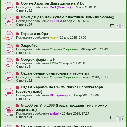
Обмен Харитон Давыдыча на VTX
Последнее сообщение
Bad (Плохой)
«
19 май 2018, 11:01
Ответы:
15
Приму в дар или куплю пластинки винил!!любые))
Последнее сообщение
TORO
«
18 апр 2018, 16:26
Ответы:
37
1
2
Глушаки кобра
Последнее сообщение
Axel
«
15 апр 2018, 09:00
Закройте.
Последнее сообщение
Старый Социопат
«
08 апр 2018, 21:43
Ответы:
1
Ободок фары на F
Последнее сообщение
TY3
«
24 мар 2018, 01:11
Ответы:
6
Отдам белый силиконовый герметик
Последнее сообщение
Старый Социопат
«
14 мар 2018, 21:17
Ответы:
15
Отдам нерабочие RGBW dmx512 прожектора
(светомузыка)
Последнее сообщение
ВВладимир
«
01 мар 2018, 17:09
Ответы:
7
Gl1500 on VTX1800 (Голда продана тему можно
закрывать)
Последнее сообщение
alabai
«
25 фев 2018, 17:17
Ответы:
21
1
2
Отдам даром, шуруповерты без акума.