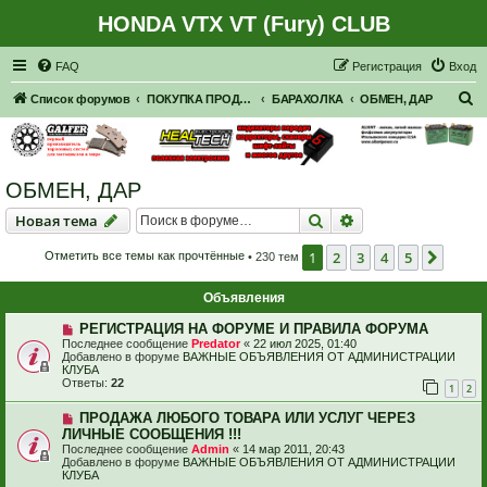
HONDA VTX VT (Fury) CLUB
Регистрация
FAQ
Р
е
г
и
с
т
р
а
ц
и
я
Вход
П
Список форумов
ПОКУПКА ПРОДАЖА
БАРАХОЛКА
ОБМЕН, ДАР
о
и
с
ОБМЕН, ДАР
к
Новая тема
Поиск
Расширенный пои
Н
о
в
а
я
т
е
м
а
1
2
3
4
5
След.
Отметить все темы как прочтённые
• 230 тем
Объявления
РЕГИСТРАЦИЯ НА ФОРУМЕ И ПРАВИЛА ФОРУМА
Последнее сообщение
Predator
«
22 июл 2025, 01:40
Добавлено в форуме
ВАЖНЫЕ ОБЪЯВЛЕНИЯ ОТ АДМИНИСТРАЦИИ
КЛУБА
Ответы:
22
1
2
ПРОДАЖА ЛЮБОГО ТОВАРА ИЛИ УСЛУГ ЧЕРЕЗ
ЛИЧНЫЕ СООБЩЕНИЯ !!!
Последнее сообщение
Admin
«
14 мар 2011, 20:43
Добавлено в форуме
ВАЖНЫЕ ОБЪЯВЛЕНИЯ ОТ АДМИНИСТРАЦИИ
КЛУБА