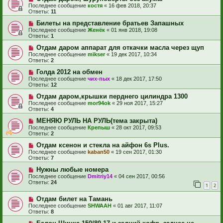
Последнее сообщение
костя
«
16 фев 2018, 20:37
Ответы:
11
Билеты на представление братьев Запашных
Последнее сообщение
Женёк
«
01 янв 2018, 19:08
Ответы:
1
Отдам даром аппарат для откачки масла через щуп
Последнее сообщение
mikser
«
19 дек 2017, 10:34
Ответы:
2
Голда 2012 на обмен
Последнее сообщение
чих-пых
«
18 дек 2017, 17:50
Ответы:
12
Отдам даром,крышки перднего цилиндра 1300
Последнее сообщение
mor94ok
«
29 ноя 2017, 15:27
Ответы:
4
МЕНЯЮ РУЛЬ НА РУЛЬ(тема закрыта)
Последнее сообщение
Крепыш
«
28 окт 2017, 09:53
Ответы:
2
Отдам ксенон и стекла на айфон 6s Plus.
Последнее сообщение
kaban50
«
19 сен 2017, 01:30
Ответы:
7
Нужны любые номера
Последнее сообщение
Dmitriy14
«
04 сен 2017, 00:56
Ответы:
24
1
2
Отдам билет на Тамань
Последнее сообщение
SHWAAH
«
01 авг 2017, 11:07
Ответы:
8