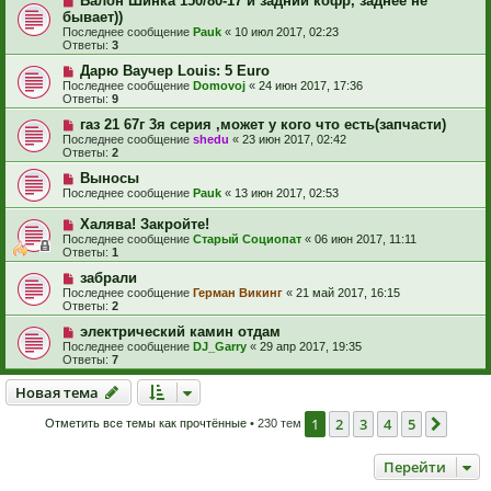
Балон Шинка 150/80-17 и задний кофр, заднее не
бывает))
Последнее сообщение
Pauk
«
10 июл 2017, 02:23
Ответы:
3
Дарю Ваучер Louis: 5 Euro
Последнее сообщение
Domovoj
«
24 июн 2017, 17:36
Ответы:
9
газ 21 67г 3я серия ,может у кого что есть(запчасти)
Последнее сообщение
shedu
«
23 июн 2017, 02:42
Ответы:
2
Выносы
Последнее сообщение
Pauk
«
13 июн 2017, 02:53
Халява! Закройте!
Последнее сообщение
Старый Социопат
«
06 июн 2017, 11:11
Ответы:
1
забрали
Последнее сообщение
Герман Викинг
«
21 май 2017, 16:15
Ответы:
2
электрический камин отдам
Последнее сообщение
DJ_Garry
«
29 апр 2017, 19:35
Ответы:
7
Новая тема
Н
о
в
а
я
т
е
м
а
1
2
3
4
5
След.
Отметить все темы как прочтённые
• 230 тем
Перейти