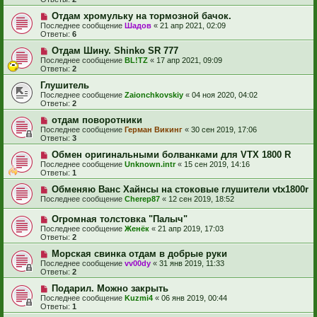
Отдам хромульку на тормозной бачок.
Последнее сообщение
Шадов
«
21 апр 2021, 02:09
Ответы:
6
Отдам Шину. Shinko SR 777
Последнее сообщение
BL!TZ
«
17 апр 2021, 09:09
Ответы:
2
Глушитель
Последнее сообщение
Zaionchkovskiy
«
04 ноя 2020, 04:02
Ответы:
2
отдам поворотники
Последнее сообщение
Герман Викинг
«
30 сен 2019, 17:06
Ответы:
3
Обмен оригинальными болванками для VTX 1800 R
Последнее сообщение
Unknown.intr
«
15 сен 2019, 14:16
Ответы:
1
Обменяю Ванс Хайнсы на стоковые глушители vtx1800r
Последнее сообщение
Cherep87
«
12 сен 2019, 18:52
Огромная толстовка "Палыч"
Последнее сообщение
Женёк
«
21 апр 2019, 17:03
Ответы:
2
Морская свинка отдам в добрые руки
Последнее сообщение
vv00dy
«
31 янв 2019, 11:33
Ответы:
2
Подарил. Можно закрыть
Последнее сообщение
Kuzmi4
«
06 янв 2019, 00:44
Ответы:
1