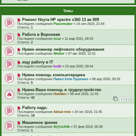
Темы
Ремонт Ноута HP spectre x360 13 ae 009
Последнее сообщение
Peacemaker
«
14 сен 2023, 21:54
Ответы:
1
Работа в Воронеже
Последнее сообщение
izzar
«
11 мар 2021, 00:03
Ответы:
2
Нужен инженер лифтового оборудования
Последнее сообщение
Welder
«
07 авг 2020, 12:41
ищу работу в IT
Последнее сообщение
bulik
«
23 апр 2020, 09:54
Нужна помощь компьютерщика
Последнее сообщение
Павел from Пушкино
«
08 апр 2020, 09:16
Ответы:
5
Нужна Ваша помощь в трудоустройстве
Последнее сообщение
НикМих
«
05 ноя 2019, 12:43
Ответы:
42
1
2
3
Работу надо.
Последнее сообщение
Abbat-tmb
«
24 окт 2019, 21:45
Ответы:
18
Машинное зрение
Последнее сообщение
St@rich0k
«
07 фев 2019, 00:38
Ответы:
1