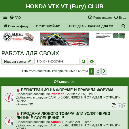
HONDA VTX VT (Fury) CLUB
Регистрация
FAQ
Р
е
г
и
с
т
р
а
ц
и
я
Вход
П
Список форумов
ОСНОВНОЙ ФОРУМ
БЕСЕДКА
РАБОТА ДЛЯ СВОИХ
о
и
с
РАБОТА ДЛЯ СВОИХ
к
Новая тема
Поиск
Расширенный пои
Н
о
в
а
я
т
е
м
а
1
2
След.
Отметить все темы как прочтённые
• 65 тем
Объявления
РЕГИСТРАЦИЯ НА ФОРУМЕ И ПРАВИЛА ФОРУМА
Последнее сообщение
Predator
«
22 июл 2025, 01:40
Добавлено в форуме
ВАЖНЫЕ ОБЪЯВЛЕНИЯ ОТ АДМИНИСТРАЦИИ
КЛУБА
Ответы:
22
1
2
ПРОДАЖА ЛЮБОГО ТОВАРА ИЛИ УСЛУГ ЧЕРЕЗ
ЛИЧНЫЕ СООБЩЕНИЯ !!!
Последнее сообщение
Admin
«
14 мар 2011, 20:43
Добавлено в форуме
ВАЖНЫЕ ОБЪЯВЛЕНИЯ ОТ АДМИНИСТРАЦИИ
КЛУБА