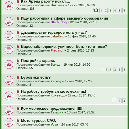
Как Артём работу искал....
Последнее сообщение
Николай
«
12 сен 2018, 09:19
Ответы:
116
1
2
3
4
5
6
Ищу работника в сфере высшего образования
Последнее сообщение
Black_dog
«
02 авг 2018, 22:13
Ответы:
13
Дизайнеры интерьеров есть у нас?
Последнее сообщение
caballero
«
15 фев 2018, 14:46
Ответы:
6
Видеонаблюдение, уличное. Есть кто в теме?
Последнее сообщение
Predator
«
24 янв 2018, 17:13
Ответы:
3
Постройка гаража.
Последнее сообщение
Stelsz
«
19 янв 2018, 14:20
Ответы:
65
1
2
3
4
Буровики есть?
Последнее сообщение
Zerkog
«
17 янв 2018, 17:25
Ответы:
3
На работу требуется мотомеханик!
Последнее сообщение
Коневод
«
27 июл 2017, 15:46
Ответы:
35
1
2
Коммерческое предложение!!!!!!!
Последнее сообщение
Татарин
«
13 май 2017, 23:32
Мото-курьер. САО.
Последнее сообщение
Vova
«
24 апр 2017, 03:40