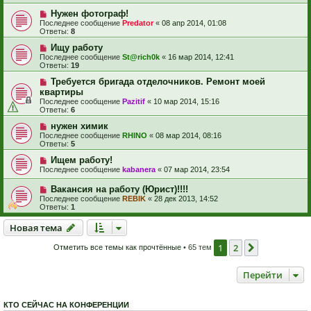
Нужен фотограф!
Последнее сообщение
Predator
«
08 апр 2014, 01:08
Ответы:
8
Ищу работу
Последнее сообщение
St@rich0k
«
16 мар 2014, 12:41
Ответы:
19
Требуется бригада отделочников. Ремонт моей
квартиры
Последнее сообщение
Pazitif
«
10 мар 2014, 15:16
Ответы:
6
нужен химик
Последнее сообщение
RHINO
«
08 мар 2014, 08:16
Ответы:
5
Ищем работу!
Последнее сообщение
kabanera
«
07 мар 2014, 23:54
Вакансия на работу (Юрист)!!!!
Последнее сообщение
REBIK
«
28 дек 2013, 14:52
Ответы:
1
Новая тема
Н
о
в
а
я
т
е
м
а
1
2
След.
Отметить все темы как прочтённые
• 65 тем
Перейти
КТО СЕЙЧАС НА КОНФЕРЕНЦИИ