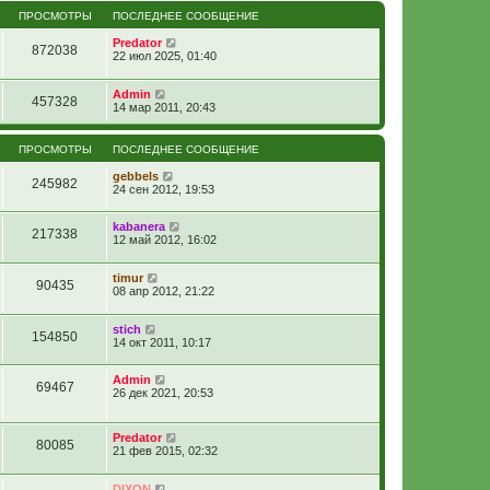
ПРОСМОТРЫ
ПОСЛЕДНЕЕ СООБЩЕНИЕ
Predator
872038
22 июл 2025, 01:40
Admin
457328
14 мар 2011, 20:43
ПРОСМОТРЫ
ПОСЛЕДНЕЕ СООБЩЕНИЕ
gebbels
245982
24 сен 2012, 19:53
kabanera
217338
12 май 2012, 16:02
timur
90435
08 апр 2012, 21:22
stich
154850
14 окт 2011, 10:17
Admin
69467
26 дек 2021, 20:53
Predator
80085
21 фев 2015, 02:32
DIXON