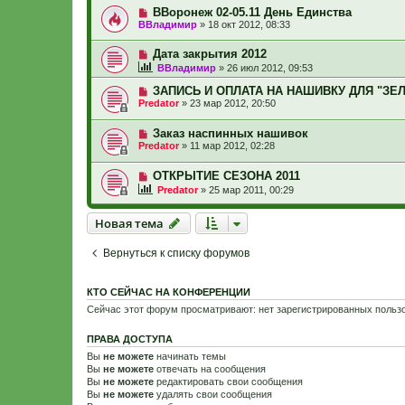
ВВоронеж 02-05.11 День Единства
ВВладимир
»
18 окт 2012, 08:33
Дата закрытия 2012
ВВладимир
»
26 июл 2012, 09:53
ЗАПИСЬ И ОПЛАТА НА НАШИВКУ ДЛЯ "ЗЕ
Predator
»
23 мар 2012, 20:50
Заказ наспинных нашивок
Predator
»
11 мар 2012, 02:28
ОТКРЫТИЕ СЕЗОНА 2011
Predator
»
25 мар 2011, 00:29
Новая тема
Н
о
в
а
я
т
е
м
а
Вернуться к списку форумов
КТО СЕЙЧАС НА КОНФЕРЕНЦИИ
Сейчас этот форум просматривают: нет зарегистрированных пользо
ПРАВА ДОСТУПА
Вы
не можете
начинать темы
Вы
не можете
отвечать на сообщения
Вы
не можете
редактировать свои сообщения
Вы
не можете
удалять свои сообщения