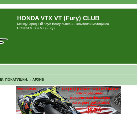
HONDA VTX VT (Fury) CLUB
Международный Клуб Владельцев и Любителей мотоцикла
HONDA VTX и VT (Fury)
И. ПОКАТУШКИ.
АРХИВ
ширенный поиск