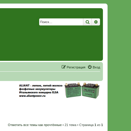
Поиск
Расширенный по
Р
е
г
и
с
т
р
а
ц
и
я
Вход
Отметить все темы как прочтённые
• 21 тема • Страница
1
из
1