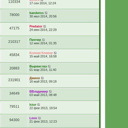
110334
17 сен 2014, 12:24
banderos
78000
30 июл 2014, 20:56
Predator
47175
24 июн 2014, 22:29
Пинчер
210317
12 июн 2014, 01:35
Ксения Клевер
45834
15 май 2014, 16:58
Вырвиглаз
20883
01 мар 2014, 11:40
Джинн
231901
16 май 2013, 09:18
ВВладимир
34649
03 май 2013, 08:48
Ictor
79511
22 фев 2013, 19:54
Leon
94300
21 фев 2013, 12:23