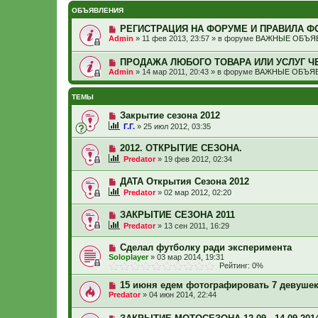
ОБЪЯВЛЕНИЯ
РЕГИСТРАЦИЯ НА ФОРУМЕ И ПРАВИЛА Ф
Admin
»
11 фев 2013, 23:57
» в форуме
ВАЖНЫЕ ОБЪЯВ
ПРОДАЖА ЛЮБОГО ТОВАРА ИЛИ УСЛУГ Ч
Admin
»
14 мар 2011, 20:43
» в форуме
ВАЖНЫЕ ОБЪЯВ
ТЕМЫ
Закрытие сезона 2012
Г.Г.
»
25 июл 2012, 03:35
2012. ОТКРЫТИЕ СЕЗОНА.
Predator
»
19 фев 2012, 02:34
ДАТА Открытия Сезона 2012
Predator
»
02 мар 2012, 02:20
ЗАКРЫТИЕ СЕЗОНА 2011
Predator
»
13 сен 2011, 16:29
Сделал футболку ради эксперимента
Soloplayer
»
03 мар 2014, 19:31
Рейтинг: 0%
15 июня едем фотографировать 7 девушек
Predator
»
04 июн 2014, 22:44