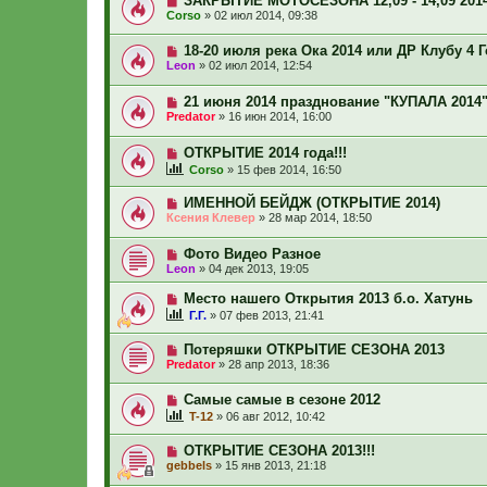
ЗАКРЫТИЕ МОТОСЕЗОНА 12,09 - 14,09 2014 
Corso
»
02 июл 2014, 09:38
18-20 июля река Ока 2014 или ДР Клубу 4 Го
Leon
»
02 июл 2014, 12:54
21 июня 2014 празднование "КУПАЛА 2014
Predator
»
16 июн 2014, 16:00
ОТКРЫТИЕ 2014 года!!!
Corso
»
15 фев 2014, 16:50
ИМЕННОЙ БЕЙДЖ (ОТКРЫТИЕ 2014)
Ксения Клевер
»
28 мар 2014, 18:50
Фото Видео Разное
Leon
»
04 дек 2013, 19:05
Место нашего Открытия 2013 б.о. Хатунь
Г.Г.
»
07 фев 2013, 21:41
Потеряшки ОТКРЫТИЕ СЕЗОНА 2013
Predator
»
28 апр 2013, 18:36
Самые самые в сезоне 2012
T-12
»
06 авг 2012, 10:42
ОТКРЫТИЕ СЕЗОНА 2013!!!
gebbels
»
15 янв 2013, 21:18