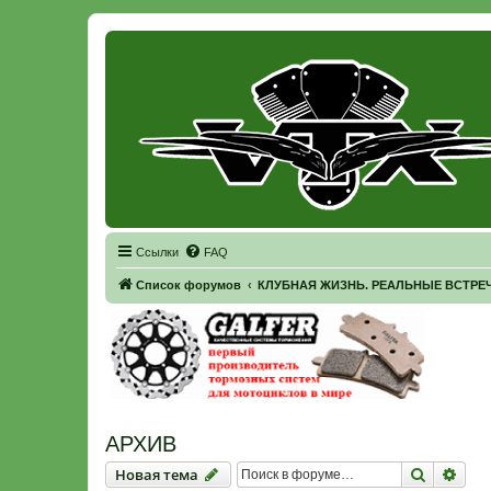
Регистрация
Ссылки
FAQ
Список форумов
КЛУБНАЯ ЖИЗНЬ. РЕАЛЬНЫЕ ВСТРЕЧ
АРХИВ
Новая тема
Поиск
Рас
Н
о
в
а
я
т
е
м
а