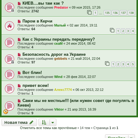
КИЕВ....вы там как ?
Последнее сообщение
Predator
«
09 ноя 2015, 17:26
Ответы:
2742
1
135
136
137
138
…
Паром в Керчи
Последнее сообщение
Малый
«
02 авг 2014, 19:11
Ответы:
64
1
2
3
4
Как с Украины передать передачку?
Последнее сообщение
скаМ
«
24 июн 2014, 08:42
Ответы:
4
Безопасность дорог на Украине
Последнее сообщение
gebbels
«
21 май 2014, 22:04
Ответы:
97
1
2
3
4
5
Вот блин!
Последнее сообщение
Wind
«
28 фев 2014, 22:07
привет всем!
Последнее сообщение
Алекс7774
«
06 окт 2013, 22:12
Ответы:
1
Сами мы не местные!!! (или нужен совет где погулять в
Киеве)
Последнее сообщение
Viktor
«
21 апр 2013, 16:39
Ответы:
9
Новая тема
Н
о
в
а
я
т
е
м
а
Отметить все темы как прочтённые
• 14 тем • Страница
1
из
1
Перейти