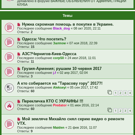
Добавлено в форуме
ВАЖНЫЕ ОБЪЯВЛЕНИЯ ОТ АДМИНИСТРАЦИИ
КЛУБА
Темы
Нужна скромная помощь в покупке в Украине.
Последнее сообщение
Black_dog
«
08 окт 2020, 22:11
Ответы:
2
Одесса: Что посетить?
Последнее сообщение
Залпом
«
07 ноя 2018, 22:39
Ответы:
15
АЗС?Чернигов-Киев-Одесса
Последнее сообщение
corp50
«
24 июл 2018, 11:01
Ответы:
11
Грузия-Армения; рушаем 10 червня 2017
Последнее сообщение
j.f
«
02 апр 2017, 02:04
Ответы:
3
А кто собирается на "Тарасову гору" 2017?!
Последнее сообщение
Alekseyi
«
05 сен 2017, 17:42
Ответы:
60
1
2
3
4
Перекличка КТО С УКРАИНЫ !!!
Последнее сообщение
Predator
«
01 июн 2016, 22:14
Ответы:
60
1
2
3
4
Мой земляче Михайло снял серию видео о ремонте
VTX.
Последнее сообщение
Maiden
«
21 фев 2016, 11:07
Ответы:
9