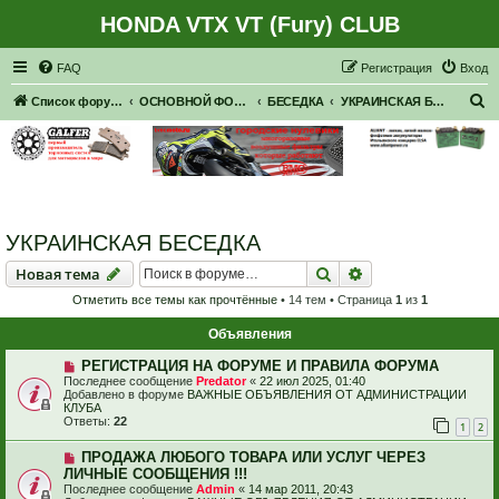
HONDA VTX VT (Fury) CLUB
Регистрация
FAQ
Р
е
г
и
с
т
р
а
ц
и
я
Вход
П
Список форумов
ОСНОВНОЙ ФОРУМ
БЕСЕДКА
УКРАИНСКАЯ БЕСЕДКА
о
и
с
к
УКРАИНСКАЯ БЕСЕДКА
Новая тема
Поиск
Расширенный пои
Н
о
в
а
я
т
е
м
а
Отметить все темы как прочтённые
• 14 тем • Страница
1
из
1
Объявления
РЕГИСТРАЦИЯ НА ФОРУМЕ И ПРАВИЛА ФОРУМА
Последнее сообщение
Predator
«
22 июл 2025, 01:40
Добавлено в форуме
ВАЖНЫЕ ОБЪЯВЛЕНИЯ ОТ АДМИНИСТРАЦИИ
КЛУБА
Ответы:
22
1
2
ПРОДАЖА ЛЮБОГО ТОВАРА ИЛИ УСЛУГ ЧЕРЕЗ
ЛИЧНЫЕ СООБЩЕНИЯ !!!
Последнее сообщение
Admin
«
14 мар 2011, 20:43