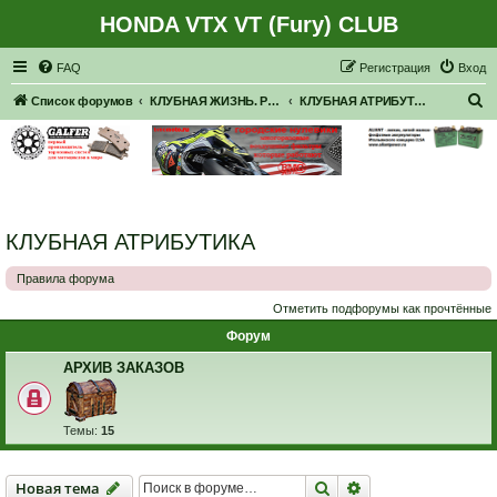
HONDA VTX VT (Fury) CLUB
Регистрация
FAQ
Р
е
г
и
с
т
р
а
ц
и
я
Вход
П
Список форумов
КЛУБНАЯ ЖИЗНЬ. РЕАЛЬНЫЕ ВСТРЕЧИ. ПОКАТУШКИ.
КЛУБНАЯ АТРИБУТИКА
о
и
с
к
КЛУБНАЯ АТРИБУТИКА
Правила форума
Отметить подфорумы как прочтённые
Форум
АРХИВ ЗАКАЗОВ
Темы:
15
Новая тема
Поиск
Расширенный пои
Н
о
в
а
я
т
е
м
а