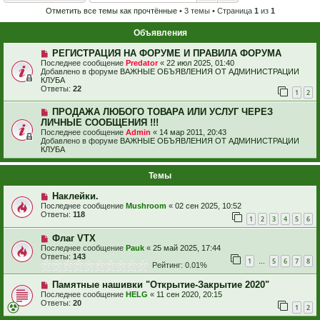
Отметить все темы как прочтённые
• 3 темы • Страница
1
из
1
Объявления
РЕГИСТРАЦИЯ НА ФОРУМЕ И ПРАВИЛА ФОРУМА
Последнее сообщение
Predator
«
22 июл 2025, 01:40
Добавлено в форуме
ВАЖНЫЕ ОБЪЯВЛЕНИЯ ОТ АДМИНИСТРАЦИИ
КЛУБА
Ответы:
22
1
2
ПРОДАЖА ЛЮБОГО ТОВАРА ИЛИ УСЛУГ ЧЕРЕЗ
ЛИЧНЫЕ СООБЩЕНИЯ !!!
Последнее сообщение
Admin
«
14 мар 2011, 20:43
Добавлено в форуме
ВАЖНЫЕ ОБЪЯВЛЕНИЯ ОТ АДМИНИСТРАЦИИ
КЛУБА
Темы
Наклейки.
Последнее сообщение
Mushroom
«
02 сен 2025, 10:52
Ответы:
118
1
2
3
4
5
6
Флаг VTX
Последнее сообщение
Pauk
«
25 май 2025, 17:44
Ответы:
143
1
5
6
7
8
…
Рейтинг: 0.01%
Памятные нашивки "Открытие-Закрытие 2020"
Последнее сообщение
HELG
«
11 сен 2020, 20:15
Ответы:
20
1
2