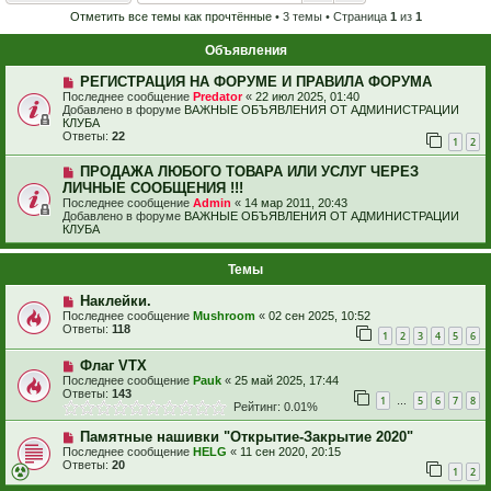
Отметить все темы как прочтённые
• 3 темы • Страница
1
из
1
Объявления
РЕГИСТРАЦИЯ НА ФОРУМЕ И ПРАВИЛА ФОРУМА
Последнее сообщение
Predator
«
22 июл 2025, 01:40
Добавлено в форуме
ВАЖНЫЕ ОБЪЯВЛЕНИЯ ОТ АДМИНИСТРАЦИИ
КЛУБА
Ответы:
22
1
2
ПРОДАЖА ЛЮБОГО ТОВАРА ИЛИ УСЛУГ ЧЕРЕЗ
ЛИЧНЫЕ СООБЩЕНИЯ !!!
Последнее сообщение
Admin
«
14 мар 2011, 20:43
Добавлено в форуме
ВАЖНЫЕ ОБЪЯВЛЕНИЯ ОТ АДМИНИСТРАЦИИ
КЛУБА
Темы
Наклейки.
Последнее сообщение
Mushroom
«
02 сен 2025, 10:52
Ответы:
118
1
2
3
4
5
6
Флаг VTX
Последнее сообщение
Pauk
«
25 май 2025, 17:44
Ответы:
143
1
5
6
7
8
…
Рейтинг: 0.01%
Памятные нашивки "Открытие-Закрытие 2020"
Последнее сообщение
HELG
«
11 сен 2020, 20:15
Ответы:
20
1
2