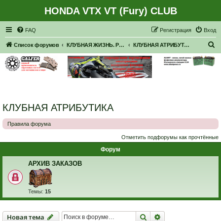
HONDA VTX VT (Fury) CLUB
Регистрация
FAQ
Р
е
г
и
с
т
р
а
ц
и
я
Вход
П
Список форумов
КЛУБНАЯ ЖИЗНЬ. РЕАЛЬНЫЕ ВСТРЕЧИ. ПОКАТУШКИ.
КЛУБНАЯ АТРИБУТИКА
о
и
с
к
КЛУБНАЯ АТРИБУТИКА
Правила форума
Отметить подфорумы как прочтённые
Форум
АРХИВ ЗАКАЗОВ
Темы:
15
Новая тема
Поиск
Расширенный пои
Н
о
в
а
я
т
е
м
а