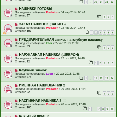
Ответы:
659
1
30
31
32
33
…
НАШИВКИ ГОТОВЫ
Последнее сообщение
Predator
«
04 апр 2014, 00:44
Ответы:
57
1
2
3
ЗАКАЗ НАШИВОК (ЗАПИСЬ)
Последнее сообщение
Predator
«
22 янв 2014, 17:43
Ответы:
107
1
2
3
4
5
6
ПРЕДВАРИТЕЛЬНАЯ запись на клубную нашивку
Последнее сообщение
Ictor
«
27 окт 2013, 23:03
Ответы:
53
1
2
3
НАРУКАВНАЯ НАШИВКА (ШЕВРОН)
Последнее сообщение
Predator
«
17 окт 2013, 14:48
Ответы:
92
1
2
3
4
5
Клубный значок
Последнее сообщение
Leon
«
29 авг 2013, 11:58
Ответы:
278
1
11
12
13
14
…
ИМЕННАЯ НАШИВКА-НИК 2
Последнее сообщение
Predator
«
20 июн 2013, 17:54
Ответы:
52
1
2
3
НАСПИННАЯ НАШИВКА 3 !!!
Последнее сообщение
Predator
«
20 июн 2013, 17:48
Ответы:
180
1
7
8
9
10
…
КЛУБНЫЙ ФЛАГ 2