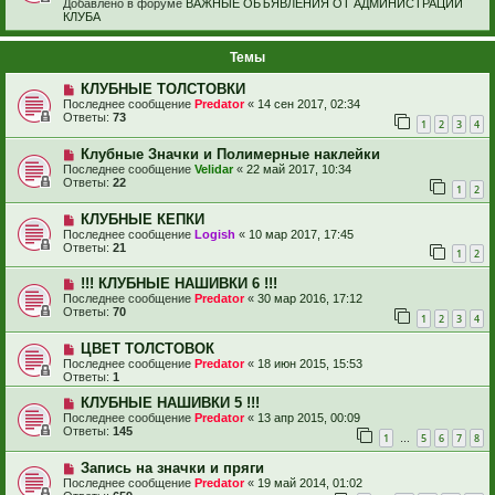
Добавлено в форуме
ВАЖНЫЕ ОБЪЯВЛЕНИЯ ОТ АДМИНИСТРАЦИИ
КЛУБА
Темы
КЛУБНЫЕ ТОЛСТОВКИ
Последнее сообщение
Predator
«
14 сен 2017, 02:34
Ответы:
73
1
2
3
4
Клубные Значки и Полимерные наклейки
Последнее сообщение
Velidar
«
22 май 2017, 10:34
Ответы:
22
1
2
КЛУБНЫЕ КЕПКИ
Последнее сообщение
Logish
«
10 мар 2017, 17:45
Ответы:
21
1
2
!!! КЛУБНЫЕ НАШИВКИ 6 !!!
Последнее сообщение
Predator
«
30 мар 2016, 17:12
Ответы:
70
1
2
3
4
ЦВЕТ ТОЛСТОВОК
Последнее сообщение
Predator
«
18 июн 2015, 15:53
Ответы:
1
КЛУБНЫЕ НАШИВКИ 5 !!!
Последнее сообщение
Predator
«
13 апр 2015, 00:09
Ответы:
145
1
5
6
7
8
…
Запись на значки и пряги
Последнее сообщение
Predator
«
19 май 2014, 01:02