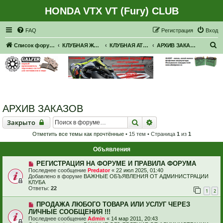
HONDA VTX VT (Fury) CLUB
Регистрация
FAQ
Р
е
г
и
с
т
р
а
ц
и
я
Вход
П
Список форумов
КЛУБНАЯ ЖИЗНЬ. РЕАЛЬНЫЕ ВСТРЕЧИ. ПОКАТУШКИ.
КЛУБНАЯ АТРИБУТИКА
АРХИВ ЗАКАЗОВ
о
и
с
к
АРХИВ ЗАКАЗОВ
Закрыто
Поиск
Расширенный поиск
Закрыто
Отметить все темы как прочтённые
• 15 тем • Страница
1
из
1
Объявления
РЕГИСТРАЦИЯ НА ФОРУМЕ И ПРАВИЛА ФОРУМА
Последнее сообщение
Predator
«
22 июл 2025, 01:40
Добавлено в форуме
ВАЖНЫЕ ОБЪЯВЛЕНИЯ ОТ АДМИНИСТРАЦИИ
КЛУБА
Ответы:
22
1
2
ПРОДАЖА ЛЮБОГО ТОВАРА ИЛИ УСЛУГ ЧЕРЕЗ
ЛИЧНЫЕ СООБЩЕНИЯ !!!
Последнее сообщение
Admin
«
14 мар 2011, 20:43