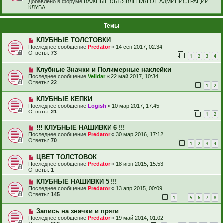
Добавлено в форуме
ВАЖНЫЕ ОБЪЯВЛЕНИЯ ОТ АДМИНИСТРАЦИИ
КЛУБА
Темы
КЛУБНЫЕ ТОЛСТОВКИ
Последнее сообщение
Predator
«
14 сен 2017, 02:34
Ответы:
73
1
2
3
4
Клубные Значки и Полимерные наклейки
Последнее сообщение
Velidar
«
22 май 2017, 10:34
Ответы:
22
1
2
КЛУБНЫЕ КЕПКИ
Последнее сообщение
Logish
«
10 мар 2017, 17:45
Ответы:
21
1
2
!!! КЛУБНЫЕ НАШИВКИ 6 !!!
Последнее сообщение
Predator
«
30 мар 2016, 17:12
Ответы:
70
1
2
3
4
ЦВЕТ ТОЛСТОВОК
Последнее сообщение
Predator
«
18 июн 2015, 15:53
Ответы:
1
КЛУБНЫЕ НАШИВКИ 5 !!!
Последнее сообщение
Predator
«
13 апр 2015, 00:09
Ответы:
145
1
5
6
7
8
…
Запись на значки и пряги
Последнее сообщение
Predator
«
19 май 2014, 01:02