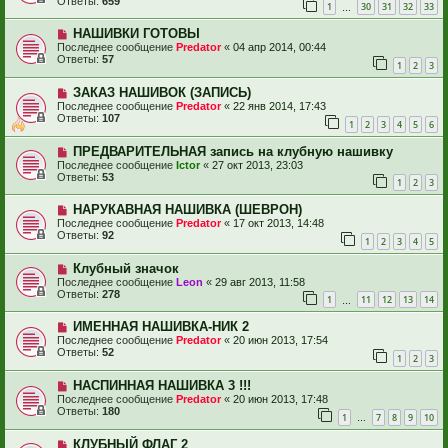
Ответы:
659
1
30
31
32
33
…
НАШИВКИ ГОТОВЫ
Последнее сообщение
Predator
«
04 апр 2014, 00:44
Ответы:
57
1
2
3
ЗАКАЗ НАШИВОК (ЗАПИСЬ)
Последнее сообщение
Predator
«
22 янв 2014, 17:43
Ответы:
107
1
2
3
4
5
6
ПРЕДВАРИТЕЛЬНАЯ запись на клубную нашивку
Последнее сообщение
Ictor
«
27 окт 2013, 23:03
Ответы:
53
1
2
3
НАРУКАВНАЯ НАШИВКА (ШЕВРОН)
Последнее сообщение
Predator
«
17 окт 2013, 14:48
Ответы:
92
1
2
3
4
5
Клубный значок
Последнее сообщение
Leon
«
29 авг 2013, 11:58
Ответы:
278
1
11
12
13
14
…
ИМЕННАЯ НАШИВКА-НИК 2
Последнее сообщение
Predator
«
20 июн 2013, 17:54
Ответы:
52
1
2
3
НАСПИННАЯ НАШИВКА 3 !!!
Последнее сообщение
Predator
«
20 июн 2013, 17:48
Ответы:
180
1
7
8
9
10
…
КЛУБНЫЙ ФЛАГ 2