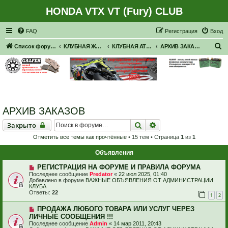
HONDA VTX VT (Fury) CLUB
Регистрация
FAQ
Р
е
г
и
с
т
р
а
ц
и
я
Вход
П
Список форумов
КЛУБНАЯ ЖИЗНЬ. РЕАЛЬНЫЕ ВСТРЕЧИ. ПОКАТУШКИ.
КЛУБНАЯ АТРИБУТИКА
АРХИВ ЗАКАЗОВ
о
и
с
к
АРХИВ ЗАКАЗОВ
Закрыто
Поиск
Расширенный поиск
Закрыто
Отметить все темы как прочтённые
• 15 тем • Страница
1
из
1
Объявления
РЕГИСТРАЦИЯ НА ФОРУМЕ И ПРАВИЛА ФОРУМА
Последнее сообщение
Predator
«
22 июл 2025, 01:40
Добавлено в форуме
ВАЖНЫЕ ОБЪЯВЛЕНИЯ ОТ АДМИНИСТРАЦИИ
КЛУБА
Ответы:
22
1
2
ПРОДАЖА ЛЮБОГО ТОВАРА ИЛИ УСЛУГ ЧЕРЕЗ
ЛИЧНЫЕ СООБЩЕНИЯ !!!
Последнее сообщение
Admin
«
14 мар 2011, 20:43