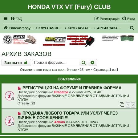
HONDA VTX VT (Fury) CLUB
Регистрация
FAQ
Р
е
г
и
с
т
р
а
ц
и
я
Вход
П
Список форумов
КЛУБНАЯ ЖИЗНЬ. РЕАЛЬНЫЕ ВСТРЕЧИ. ПОКАТУШКИ.
КЛУБНАЯ АТРИБУТИКА
АРХИВ ЗАКАЗОВ
о
и
с
АРХИВ ЗАКАЗОВ
к
Закрыто
Поиск
Расширенный поиск
Закрыто
Отметить все темы как прочтённые
• 15 тем • Страница
1
из
1
Объявления
РЕГИСТРАЦИЯ НА ФОРУМЕ И ПРАВИЛА ФОРУМА
Последнее сообщение
Predator
«
22 июл 2025, 01:40
Добавлено в форуме
ВАЖНЫЕ ОБЪЯВЛЕНИЯ ОТ АДМИНИСТРАЦИИ
КЛУБА
Ответы:
22
1
2
ПРОДАЖА ЛЮБОГО ТОВАРА ИЛИ УСЛУГ ЧЕРЕЗ
ЛИЧНЫЕ СООБЩЕНИЯ !!!
Последнее сообщение
Admin
«
14 мар 2011, 20:43
Добавлено в форуме
ВАЖНЫЕ ОБЪЯВЛЕНИЯ ОТ АДМИНИСТРАЦИИ
КЛУБА