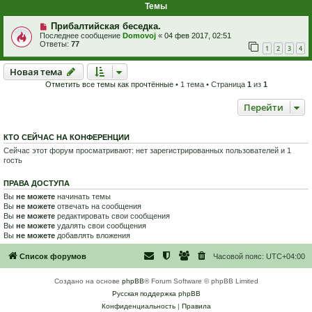
Темы
Прибалтийская беседка.
Последнее сообщение
Domovoj
«
04 фев 2017, 02:51
Ответы:
77
1
2
3
4
Новая тема
Н
о
в
а
я
т
е
м
а
Отметить все темы как прочтённые
• 1 тема • Страница
1
из
1
Перейти
КТО СЕЙЧАС НА КОНФЕРЕНЦИИ
Сейчас этот форум просматривают: нет зарегистрированных пользователей и 1
гость
ПРАВА ДОСТУПА
Вы
не можете
начинать темы
Вы
не можете
отвечать на сообщения
Вы
не можете
редактировать свои сообщения
Вы
не можете
удалять свои сообщения
Вы
не можете
добавлять вложения
Список форумов
Часовой пояс:
UTC+04:00
Создано на основе
phpBB
® Forum Software © phpBB Limited
Русская поддержка phpBB
Конфиденциальность
|
Правила