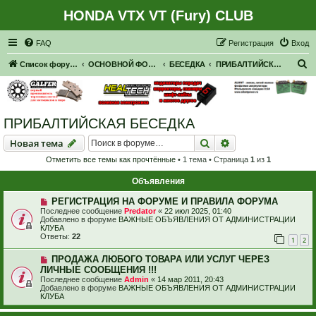
HONDA VTX VT (Fury) CLUB
Регистрация
FAQ
Р
е
г
и
с
т
р
а
ц
и
я
Вход
П
Список форумов
ОСНОВНОЙ ФОРУМ
БЕСЕДКА
ПРИБАЛТИЙСКАЯ БЕСЕДКА
о
и
с
ПРИБАЛТИЙСКАЯ БЕСЕДКА
к
Новая тема
Поиск
Расширенный пои
Н
о
в
а
я
т
е
м
а
Отметить все темы как прочтённые
• 1 тема • Страница
1
из
1
Объявления
РЕГИСТРАЦИЯ НА ФОРУМЕ И ПРАВИЛА ФОРУМА
Последнее сообщение
Predator
«
22 июл 2025, 01:40
Добавлено в форуме
ВАЖНЫЕ ОБЪЯВЛЕНИЯ ОТ АДМИНИСТРАЦИИ
КЛУБА
Ответы:
22
1
2
ПРОДАЖА ЛЮБОГО ТОВАРА ИЛИ УСЛУГ ЧЕРЕЗ
ЛИЧНЫЕ СООБЩЕНИЯ !!!
Последнее сообщение
Admin
«
14 мар 2011, 20:43
Добавлено в форуме
ВАЖНЫЕ ОБЪЯВЛЕНИЯ ОТ АДМИНИСТРАЦИИ
КЛУБА