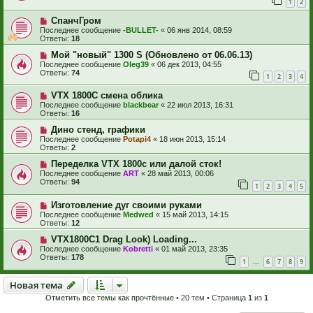
1
2
СпанчГром
Последнее сообщение
-BULLET-
«
06 янв 2014, 08:59
Ответы:
18
Мой "новый" 1300 S (Обновлено от 06.06.13)
Последнее сообщение
Oleg39
«
06 дек 2013, 04:55
Ответы:
74
1
2
3
4
VTX 1800C смена облика
Последнее сообщение
blackbear
«
22 июл 2013, 16:31
Ответы:
16
Дино стенд, графики
Последнее сообщение
Potapi4
«
18 июн 2013, 15:14
Ответы:
2
Переделка VTX 1800c или далой сток!
Последнее сообщение
ART
«
28 май 2013, 00:06
Ответы:
94
1
2
3
4
5
Изготовление дуг своими руками
Последнее сообщение
Medwed
«
15 май 2013, 14:15
Ответы:
12
VTX1800C1 Drag Look) Loading...
Последнее сообщение
Kobretti
«
01 май 2013, 23:35
Ответы:
178
1
6
7
8
9
…
Новая тема
Н
о
в
а
я
т
е
м
а
Отметить все темы как прочтённые
• 20 тем • Страница
1
из
1