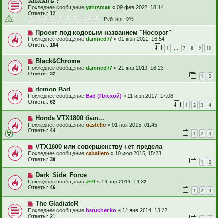
заказать ?
Последнее сообщение
yahtsman
«
09 фев 2022, 18:14
Ответы:
12
Рейтинг: 0%
Проект под кодовым названием "Носорог"
Последнее сообщение
damned77
«
01 июн 2021, 16:54
Ответы:
184
1
7
8
9
10
…
Black&Chrome
Последнее сообщение
damned77
«
21 янв 2019, 16:23
Ответы:
32
1
2
demon Bad
Последнее сообщение
Bad (Плохой)
«
11 июн 2017, 17:08
Ответы:
62
1
2
3
4
Honda VTX1800 был...
Последнее сообщение
gastello
«
01 ноя 2015, 01:45
Ответы:
44
1
2
3
VTX1800 или совершенству нет предела
Последнее сообщение
caballero
«
10 июл 2015, 15:23
Ответы:
30
1
2
Dark_Side_Force
Последнее сообщение
J~R
«
14 апр 2014, 14:32
Ответы:
46
1
2
3
The GladiatoR
Последнее сообщение
batuchenko
«
12 янв 2014, 13:22
Ответы:
21