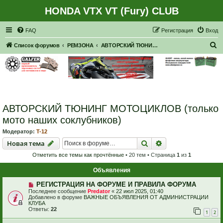
HONDA VTX VT (Fury) CLUB
Регистрация
FAQ
Р
е
г
и
с
т
р
а
ц
и
я
Вход
П
Список форумов
РЕМЗОНА
АВТОРСКИЙ ТЮНИНГ МОТОЦИКЛОВ (только мото наших соклубников)
о
и
с
к
АВТОРСКИЙ ТЮНИНГ МОТОЦИКЛОВ (только
мото наших соклубников)
Модератор:
T-12
Новая тема
Поиск
Расширенный пои
Н
о
в
а
я
т
е
м
а
Отметить все темы как прочтённые
• 20 тем • Страница
1
из
1
Объявления
РЕГИСТРАЦИЯ НА ФОРУМЕ И ПРАВИЛА ФОРУМА
Последнее сообщение
Predator
«
22 июл 2025, 01:40
Добавлено в форуме
ВАЖНЫЕ ОБЪЯВЛЕНИЯ ОТ АДМИНИСТРАЦИИ
КЛУБА
Ответы:
22
1
2