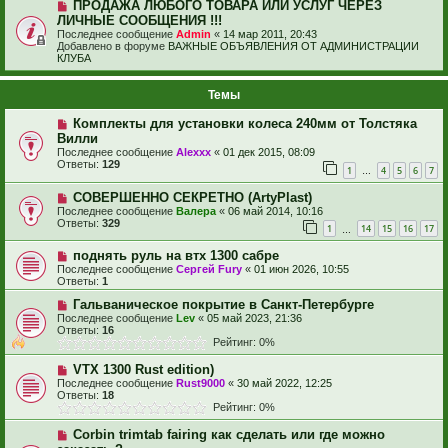
ПРОДАЖА ЛЮБОГО ТОВАРА ИЛИ УСЛУГ ЧЕРЕЗ
ЛИЧНЫЕ СООБЩЕНИЯ !!!
Последнее сообщение
Admin
«
14 мар 2011, 20:43
Добавлено в форуме
ВАЖНЫЕ ОБЪЯВЛЕНИЯ ОТ АДМИНИСТРАЦИИ
КЛУБА
Темы
Комплекты для установки колеса 240мм от Толстяка
Вилли
Последнее сообщение
Alexxx
«
01 дек 2015, 08:09
Ответы:
129
1
4
5
6
7
…
СОВЕРШЕННО СЕКРЕТНО (ArtyPlast)
Последнее сообщение
Валера
«
06 май 2014, 10:16
Ответы:
329
1
14
15
16
17
…
поднять руль на втх 1300 сабре
Последнее сообщение
Сергей Fury
«
01 июн 2026, 10:55
Ответы:
1
Гальваническое покрытие в Санкт-Петербурге
Последнее сообщение
Lev
«
05 май 2023, 21:36
Ответы:
16
Рейтинг: 0%
VTX 1300 Rust edition)
Последнее сообщение
Rust9000
«
30 май 2022, 12:25
Ответы:
18
Рейтинг: 0%
Corbin trimtab fairing как сделать или где можно