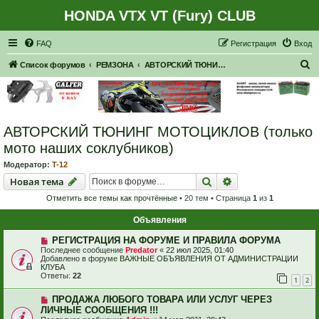
HONDA VTX VT (Fury) CLUB
Регистрация
FAQ
Р
е
г
и
с
т
р
а
ц
и
я
Вход
П
Список форумов
РЕМЗОНА
АВТОРСКИЙ ТЮНИНГ МОТОЦИКЛОВ (только мото наших соклубников)
о
и
с
АВТОРСКИЙ ТЮНИНГ МОТОЦИКЛОВ (только
к
мото наших соклубников)
Модератор:
T-12
Новая тема
Поиск
Расширенный пои
Н
о
в
а
я
т
е
м
а
Отметить все темы как прочтённые
• 20 тем • Страница
1
из
1
Объявления
РЕГИСТРАЦИЯ НА ФОРУМЕ И ПРАВИЛА ФОРУМА
Последнее сообщение
Predator
«
22 июл 2025, 01:40
Добавлено в форуме
ВАЖНЫЕ ОБЪЯВЛЕНИЯ ОТ АДМИНИСТРАЦИИ
КЛУБА
Ответы:
22
1
2
ПРОДАЖА ЛЮБОГО ТОВАРА ИЛИ УСЛУГ ЧЕРЕЗ
ЛИЧНЫЕ СООБЩЕНИЯ !!!