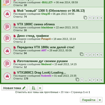
Последнее сообщение
-BULLET-
«
06 янв 2014, 08:59
Ответы:
18
Мой "новый" 1300 S (Обновлено от 06.06.13)
Последнее сообщение
Oleg39
«
06 дек 2013, 04:55
Ответы:
74
1
2
3
4
VTX 1800C смена облика
Последнее сообщение
blackbear
«
22 июл 2013, 16:31
Ответы:
16
Дино стенд, графики
Последнее сообщение
Potapi4
«
18 июн 2013, 15:14
Ответы:
2
Переделка VTX 1800c или далой сток!
Последнее сообщение
ART
«
28 май 2013, 00:06
Ответы:
94
1
2
3
4
5
Изготовление дуг своими руками
Последнее сообщение
Medwed
«
15 май 2013, 14:15
Ответы:
12
VTX1800C1 Drag Look) Loading...
Последнее сообщение
Kobretti
«
01 май 2013, 23:35
Ответы:
178
1
6
7
8
9
…
Новая тема
Н
о
в
а
я
т
е
м
а
Отметить все темы как прочтённые
• 20 тем • Страница
1
из
1
Перейти