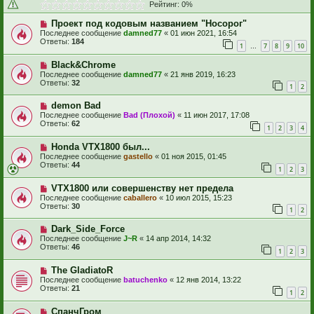
Рейтинг: 0%
Проект под кодовым названием "Носорог"
Последнее сообщение
damned77
«
01 июн 2021, 16:54
Ответы:
184
1
7
8
9
10
…
Black&Chrome
Последнее сообщение
damned77
«
21 янв 2019, 16:23
Ответы:
32
1
2
demon Bad
Последнее сообщение
Bad (Плохой)
«
11 июн 2017, 17:08
Ответы:
62
1
2
3
4
Honda VTX1800 был...
Последнее сообщение
gastello
«
01 ноя 2015, 01:45
Ответы:
44
1
2
3
VTX1800 или совершенству нет предела
Последнее сообщение
caballero
«
10 июл 2015, 15:23
Ответы:
30
1
2
Dark_Side_Force
Последнее сообщение
J~R
«
14 апр 2014, 14:32
Ответы:
46
1
2
3
The GladiatoR
Последнее сообщение
batuchenko
«
12 янв 2014, 13:22
Ответы:
21
1
2
СпанчГром