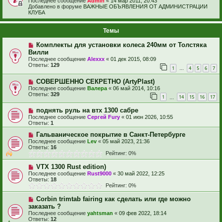
Последнее сообщение
Admin
«
14 мар 2011, 20:43
Добавлено в форуме
ВАЖНЫЕ ОБЪЯВЛЕНИЯ ОТ АДМИНИСТРАЦИИ
КЛУБА
Темы
Комплекты для установки колеса 240мм от Толстяка
Вилли
Последнее сообщение
Alexxx
«
01 дек 2015, 08:09
Ответы:
129
1
4
5
6
7
…
СОВЕРШЕННО СЕКРЕТНО (ArtyPlast)
Последнее сообщение
Валера
«
06 май 2014, 10:16
Ответы:
329
1
14
15
16
17
…
поднять руль на втх 1300 сабре
Последнее сообщение
Сергей Fury
«
01 июн 2026, 10:55
Ответы:
1
Гальваническое покрытие в Санкт-Петербурге
Последнее сообщение
Lev
«
05 май 2023, 21:36
Ответы:
16
Рейтинг: 0%
VTX 1300 Rust edition)
Последнее сообщение
Rust9000
«
30 май 2022, 12:25
Ответы:
18
Рейтинг: 0%
Corbin trimtab fairing как сделать или где можно
заказать ?
Последнее сообщение
yahtsman
«
09 фев 2022, 18:14
Ответы:
12