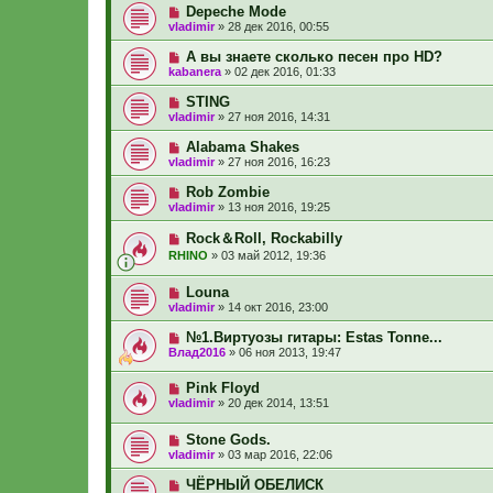
Depeche Mode
vladimir
»
28 дек 2016, 00:55
А вы знаете сколько песен про HD?
kabanera
»
02 дек 2016, 01:33
STING
vladimir
»
27 ноя 2016, 14:31
Alabama Shakes
vladimir
»
27 ноя 2016, 16:23
Rob Zombie
vladimir
»
13 ноя 2016, 19:25
Rock＆Roll, Rockabilly
RHINO
»
03 май 2012, 19:36
Louna
vladimir
»
14 окт 2016, 23:00
№1.Виртуозы гитары: Estas Tonne...
Влад2016
»
06 ноя 2013, 19:47
Pink Floyd
vladimir
»
20 дек 2014, 13:51
Stone Gods.
vladimir
»
03 мар 2016, 22:06
ЧЁРНЫЙ ОБЕЛИСК