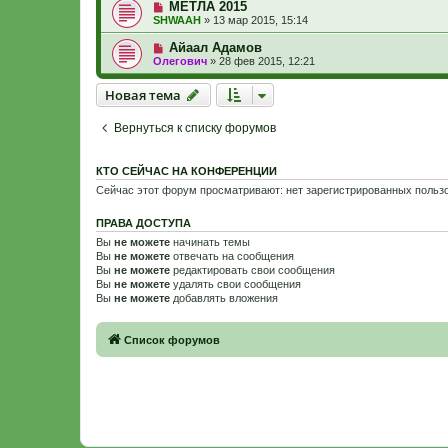
МЕТЛА 2015
SHWAAH
»
13 мар 2015, 15:14
Айаал Адамов
Олегович
»
28 фев 2015, 12:21
Новая тема
Н
о
в
а
я
т
е
м
а
Вернуться к списку форумов
КТО СЕЙЧАС НА КОНФЕРЕНЦИИ
Сейчас этот форум просматривают: нет зарегистрированных пользо
ПРАВА ДОСТУПА
Вы
не можете
начинать темы
Вы
не можете
отвечать на сообщения
Вы
не можете
редактировать свои сообщения
Вы
не можете
удалять свои сообщения
Вы
не можете
добавлять вложения
Связаться с
Список форумов
администрацией