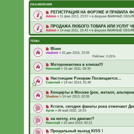
ОБЪЯВЛЕНИЯ
РЕГИСТРАЦИЯ НА ФОРУМЕ И ПРАВИЛА Ф
Admin
»
11 фев 2013, 23:57
» в форуме
ВАЖНЫЕ ОБЪЯВ
ПРОДАЖА ЛЮБОГО ТОВАРА ИЛИ УСЛУГ Ч
Admin
»
14 мар 2011, 20:43
» в форуме
ВАЖНЫЕ ОБЪЯВ
ТЕМЫ
Blues
vladimir
»
02 дек 2016, 23:55
Рейтинг: 0.01%
Моторомантика в клипах!!!
Николай
»
16 авг 2011, 09:30
Настоящим Рокерам Посвящается...
Савелий
»
19 окт 2014, 01:48
Концерты в Москве (рок, металл, альтернат
Shadow
»
14 окт 2013, 02:05
Кстати, сегодня фанаты рока отмечают Де
Арчи
»
08 май 2020, 16:53
на метлу, кто двигает?
Николай
»
20 июл 2019, 00:22
Прощальный выход KISS !