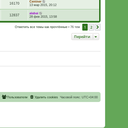
Centner
16170
13 мар 2015, 20:12
alabai
12837
28 фев 2015, 13:58
1
2
След.
Отметить все темы как прочтённые
• 76 тем
Перейти
Пользователи
Удалить cookies
Часовой пояс:
UTC+04:00