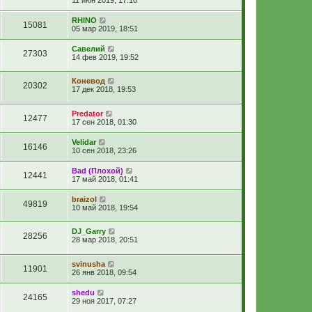
RHINO
15081
05 мар 2019, 18:51
Савелий
27303
14 фев 2019, 19:52
Коневод
20302
17 дек 2018, 19:53
Predator
12477
17 сен 2018, 01:30
Velidar
16146
10 сен 2018, 23:26
Bad (Плохой)
12441
17 май 2018, 01:41
braizol
49819
10 май 2018, 19:54
DJ_Garry
28256
28 мар 2018, 20:51
svinusha
11901
26 янв 2018, 09:54
shedu
24165
29 ноя 2017, 07:27