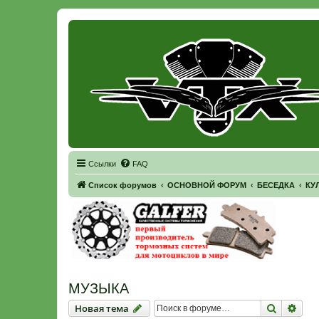
Регистрация
Ссылки
FAQ
Список форумов
ОСНОВНОЙ ФОРУМ
БЕСЕДКА
КУ
МУЗЫКА
Новая тема
Поиск
Рас
Н
о
в
а
я
т
е
м
а