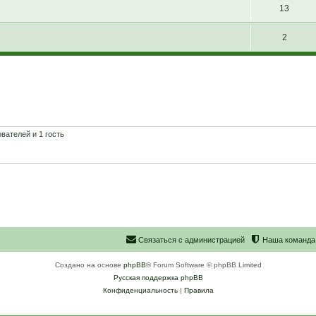
13
2
вателей и 1 гость
С
в
я
з
а
т
ь
с
я
с
а
д
м
и
н
и
с
т
р
а
ц
и
е
й
Наша команда
Создано на основе
phpBB
® Forum Software © phpBB Limited
Русская поддержка phpBB
Конфиденциальность
|
Правила