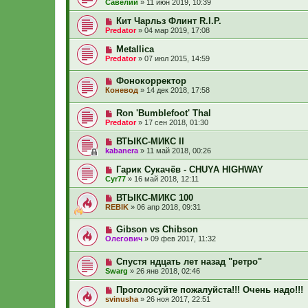
Савелий
»
11 июн 2019, 10:39
Кит Чарльз Флинт R.I.P.
Predator
»
04 мар 2019, 17:08
Metallica
Predator
»
07 июл 2015, 14:59
Фонокорректор
Коневод
»
14 дек 2018, 17:58
Ron 'Bumblefoot' Thal
Predator
»
17 сен 2018, 01:30
ВТЫКС-МИКС II
kabanera
»
11 май 2018, 00:26
Гарик Сукачёв - CHUYA HIGHWAY
Cyr77
»
16 май 2018, 12:11
ВТЫКС-МИКС 100
REBIK
»
06 апр 2018, 09:31
Gibson vs Chibson
Олегович
»
09 фев 2017, 11:32
Спустя ндцать лет назад "ретро"
Swarg
»
26 янв 2018, 02:46
Проголосуйте пожалуйста!!! Очень надо!!!
svinusha
»
26 ноя 2017, 22:51