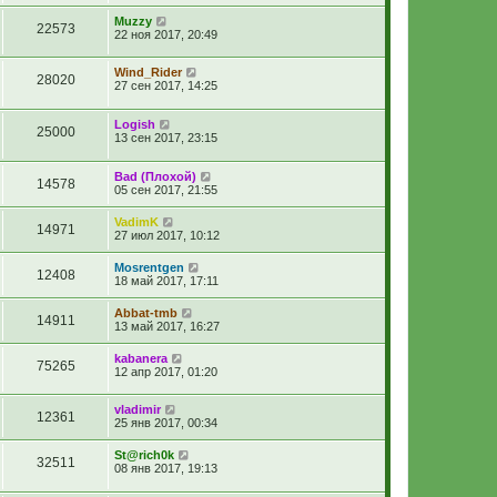
Muzzy
22573
22 ноя 2017, 20:49
Wind_Rider
28020
27 сен 2017, 14:25
Logish
25000
13 сен 2017, 23:15
Bad (Плохой)
14578
05 сен 2017, 21:55
VadimK
14971
27 июл 2017, 10:12
Mosrentgen
12408
18 май 2017, 17:11
Abbat-tmb
14911
13 май 2017, 16:27
kabanera
75265
12 апр 2017, 01:20
vladimir
12361
25 янв 2017, 00:34
St@rich0k
32511
08 янв 2017, 19:13