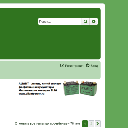
Поиск
Расширенный по
Р
е
г
и
с
т
р
а
ц
и
я
Вход
1
2
След.
Отметить все темы как прочтённые
• 76 тем