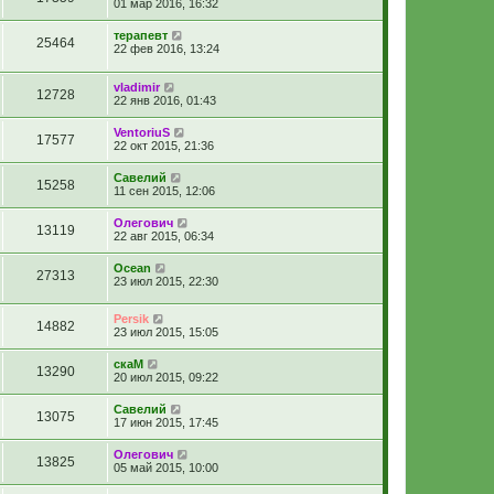
01 мар 2016, 16:32
терапевт
25464
22 фев 2016, 13:24
vladimir
12728
22 янв 2016, 01:43
VentoriuS
17577
22 окт 2015, 21:36
Савелий
15258
11 сен 2015, 12:06
Олегович
13119
22 авг 2015, 06:34
Ocean
27313
23 июл 2015, 22:30
Persik
14882
23 июл 2015, 15:05
скаМ
13290
20 июл 2015, 09:22
Савелий
13075
17 июн 2015, 17:45
Олегович
13825
05 май 2015, 10:00