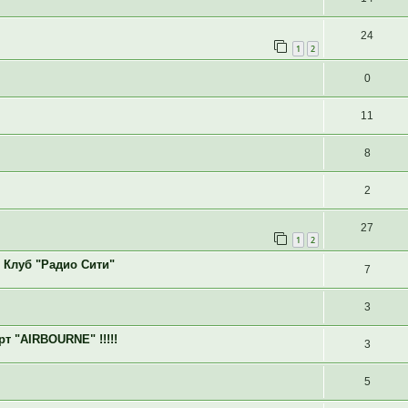
24
1
2
0
11
8
2
27
1
2
0 Клуб "Радио Сити"
7
3
т "AIRBOURNE" !!!!!
3
5