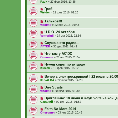
Pauk
»
27 фев 2016, 13:38
Гроб
Welder
»
21 фев 2016, 02:23
Тальков!!!
vladimir
»
22 янв 2016, 01:43
U.D.O. 24 октября.
VentoriuS
»
14 окт 2015, 22:54
Слушаю это радио...
AFTER
»
30 дек 2011, 02:41
Что там у AC\DC
Соловей
»
21 авг 2015, 23:57
Нужен совет по гитарам
Kulesh
»
16 фев 2015, 15:12
Вечер с электроскрипкой ! 22 июля в 20.0
KUVALDA
»
22 июл 2015, 14:20
Dire Straits
vladimir
»
20 июл 2015, 01:30
Приглашаю: 18 июня в клуб Volta на концер
Савелий
»
09 июн 2015, 01:52
Faith No More 2014
Олегович
»
03 янв 2015, 20:45