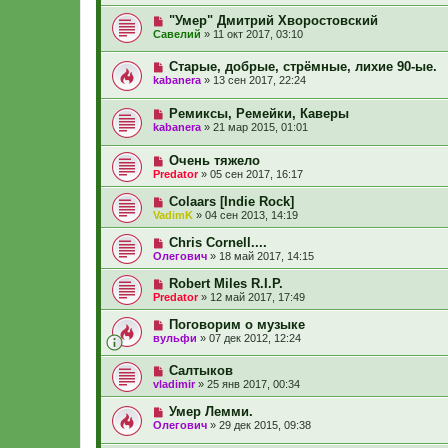
"Умер" Дмитрий Хворостовский
Савелий
»
11 окт 2017, 03:10
Старые, добрые, стрёмные, лихие 90-ые.
kabanera
»
13 сен 2017, 22:24
Ремиксы, Ремейки, Каверы
kabanera
»
21 мар 2015, 01:01
Очень тяжело
Predator
»
05 сен 2017, 16:17
Colaars [Indie Rock]
VadimK
»
04 сен 2013, 14:19
Chris Cornell....
Олегович
»
18 май 2017, 14:15
Robert Miles R.I.P.
Predator
»
12 май 2017, 17:49
Поговорим о музыке
вульфи
»
07 дек 2012, 12:24
Cалтыков
vladimir
»
25 янв 2017, 00:34
Умер Лемми.
Олегович
»
29 дек 2015, 09:38