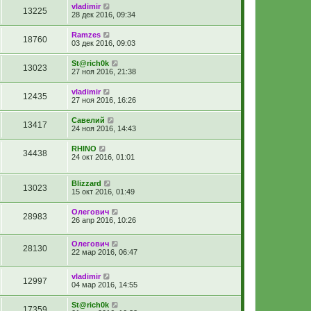
vladimir
13225
28 дек 2016, 09:34
Ramzes
18760
03 дек 2016, 09:03
St@rich0k
13023
27 ноя 2016, 21:38
vladimir
12435
27 ноя 2016, 16:26
Савелий
13417
24 ноя 2016, 14:43
RHINO
34438
24 окт 2016, 01:01
Blizzard
13023
15 окт 2016, 01:49
Олегович
28983
26 апр 2016, 10:26
Олегович
28130
22 мар 2016, 06:47
vladimir
12997
04 мар 2016, 14:55
St@rich0k
17359