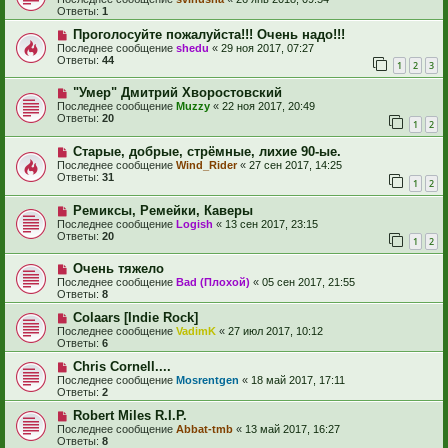
Ответы:
1
Проголосуйте пожалуйста!!! Очень надо!!!
Последнее сообщение
shedu
«
29 ноя 2017, 07:27
Ответы:
44
1
2
3
"Умер" Дмитрий Хворостовский
Последнее сообщение
Muzzy
«
22 ноя 2017, 20:49
Ответы:
20
1
2
Старые, добрые, стрёмные, лихие 90-ые.
Последнее сообщение
Wind_Rider
«
27 сен 2017, 14:25
Ответы:
31
1
2
Ремиксы, Ремейки, Каверы
Последнее сообщение
Logish
«
13 сен 2017, 23:15
Ответы:
20
1
2
Очень тяжело
Последнее сообщение
Bad (Плохой)
«
05 сен 2017, 21:55
Ответы:
8
Colaars [Indie Rock]
Последнее сообщение
VadimK
«
27 июл 2017, 10:12
Ответы:
6
Chris Cornell....
Последнее сообщение
Mosrentgen
«
18 май 2017, 17:11
Ответы:
2
Robert Miles R.I.P.
Последнее сообщение
Abbat-tmb
«
13 май 2017, 16:27
Ответы:
8