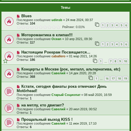
Темы
Blues
Последнее сообщение
udinsb
«
24 янв 2024, 00:37
Ответы:
104
1
2
3
4
5
6
Рейтинг: 0.01%
Моторомантика в клипах!!!
Последнее сообщение
Ocean
«
10 апр 2021, 09:30
Ответы:
117
1
2
3
4
5
6
Настоящим Рокерам Посвящается...
Последнее сообщение
caballero
«
01 мар 2021, 14:26
Ответы:
186
1
7
8
9
10
…
Концерты в Москве (рок, металл, альтернатива, etc)
Последнее сообщение
Савелий
«
14 дек 2020, 20:28
Ответы:
368
1
16
17
18
19
…
Кстати, сегодня фанаты рока отмечают День
Motörhead!
Последнее сообщение
Старый Социопат
«
08 май 2020, 16:59
Ответы:
1
на метлу, кто двигает?
Последнее сообщение
Савелий
«
20 июл 2019, 00:52
Ответы:
1
Прощальный выход KISS !
Последнее сообщение
Савелий
«
11 июн 2019, 17:10
Ответы:
6