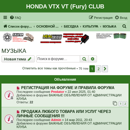
HONDA VTX VT (Fury) CLUB
Регистрация
FAQ
Р
е
г
и
с
т
р
а
ц
и
я
Вход
П
Список форумов
ОСНОВНОЙ ФОРУМ
БЕСЕДКА
КУЛЬТУРА
МУЗЫКА
о
и
с
МУЗЫКА
к
Новая тема
Поиск
Расширенный пои
Н
о
в
а
я
т
е
м
а
1
2
След.
Отметить все темы как прочтённые
• 76 тем
Объявления
РЕГИСТРАЦИЯ НА ФОРУМЕ И ПРАВИЛА ФОРУМА
Последнее сообщение
Predator
«
22 июл 2025, 01:40
Добавлено в форуме
ВАЖНЫЕ ОБЪЯВЛЕНИЯ ОТ АДМИНИСТРАЦИИ
КЛУБА
Ответы:
22
1
2
ПРОДАЖА ЛЮБОГО ТОВАРА ИЛИ УСЛУГ ЧЕРЕЗ
ЛИЧНЫЕ СООБЩЕНИЯ !!!
Последнее сообщение
Admin
«
14 мар 2011, 20:43
Добавлено в форуме
ВАЖНЫЕ ОБЪЯВЛЕНИЯ ОТ АДМИНИСТРАЦИИ
КЛУБА