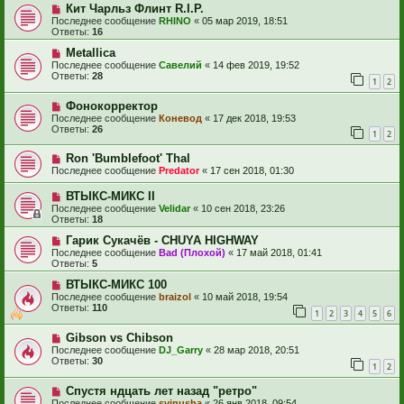
Кит Чарльз Флинт R.I.P.
Последнее сообщение
RHINO
«
05 мар 2019, 18:51
Ответы:
16
Metallica
Последнее сообщение
Савелий
«
14 фев 2019, 19:52
Ответы:
28
1
2
Фонокорректор
Последнее сообщение
Коневод
«
17 дек 2018, 19:53
Ответы:
26
1
2
Ron 'Bumblefoot' Thal
Последнее сообщение
Predator
«
17 сен 2018, 01:30
ВТЫКС-МИКС II
Последнее сообщение
Velidar
«
10 сен 2018, 23:26
Ответы:
18
Гарик Сукачёв - CHUYA HIGHWAY
Последнее сообщение
Bad (Плохой)
«
17 май 2018, 01:41
Ответы:
5
ВТЫКС-МИКС 100
Последнее сообщение
braizol
«
10 май 2018, 19:54
Ответы:
110
1
2
3
4
5
6
Gibson vs Chibson
Последнее сообщение
DJ_Garry
«
28 мар 2018, 20:51
Ответы:
30
1
2
Спустя ндцать лет назад "ретро"
Последнее сообщение
svinusha
«
26 янв 2018, 09:54