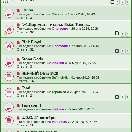
Ответы:
50
1
2
3
Louna
Последнее сообщение
Blizzard
«
15 окт 2016, 01:49
Ответы:
3
№1.Виртуозы гитары: Estas Tonne...
Последнее сообщение
Олегович
«
26 апр 2016, 10:26
Ответы:
32
1
2
Pink Floyd
Последнее сообщение
Олегович
«
22 мар 2016, 06:47
Ответы:
31
1
2
Stone Gods.
Последнее сообщение
vladimir
«
04 мар 2016, 14:55
Ответы:
3
ЧЁРНЫЙ ОБЕЛИСК
Последнее сообщение
St@rich0k
«
01 мар 2016, 16:32
Ответы:
14
Гроб
Последнее сообщение
терапевт
«
22 фев 2016, 13:24
Ответы:
24
1
2
Тальков!!!
Последнее сообщение
vladimir
«
22 янв 2016, 01:43
U.D.O. 24 октября.
Последнее сообщение
VentoriuS
«
22 окт 2015, 21:36
Ответы:
11