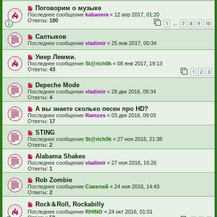
Поговорим о музыке
Последнее сообщение
kabanera
«
12 апр 2017, 01:20
Ответы:
180
1
7
8
9
10
…
Cалтыков
Последнее сообщение
vladimir
«
25 янв 2017, 00:34
Умер Лемми.
Последнее сообщение
St@rich0k
«
08 янв 2017, 19:13
Ответы:
43
1
2
3
Depeche Mode
Последнее сообщение
vladimir
«
28 дек 2016, 09:34
Ответы:
4
А вы знаете сколько песен про HD?
Последнее сообщение
Ramzes
«
03 дек 2016, 09:03
Ответы:
17
STING
Последнее сообщение
St@rich0k
«
27 ноя 2016, 21:38
Ответы:
2
Alabama Shakes
Последнее сообщение
vladimir
«
27 ноя 2016, 16:26
Ответы:
1
Rob Zombie
Последнее сообщение
Савелий
«
24 ноя 2016, 14:43
Ответы:
2
Rock＆Roll, Rockabilly
Последнее сообщение
RHINO
«
24 окт 2016, 01:01