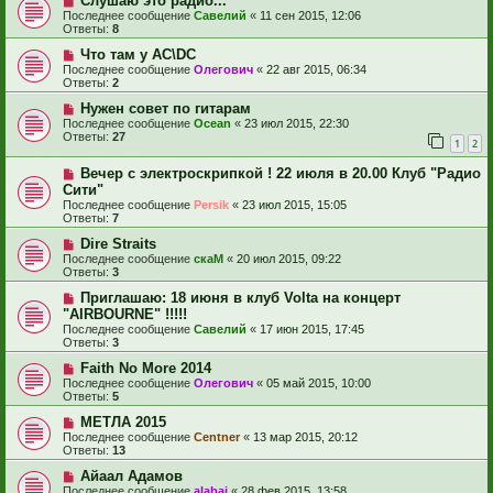
Слушаю это радио...
Последнее сообщение
Савелий
«
11 сен 2015, 12:06
Ответы:
8
Что там у AC\DC
Последнее сообщение
Олегович
«
22 авг 2015, 06:34
Ответы:
2
Нужен совет по гитарам
Последнее сообщение
Ocean
«
23 июл 2015, 22:30
Ответы:
27
1
2
Вечер с электроскрипкой ! 22 июля в 20.00 Клуб "Радио
Сити"
Последнее сообщение
Persik
«
23 июл 2015, 15:05
Ответы:
7
Dire Straits
Последнее сообщение
скаМ
«
20 июл 2015, 09:22
Ответы:
3
Приглашаю: 18 июня в клуб Volta на концерт
"AIRBOURNE" !!!!!
Последнее сообщение
Савелий
«
17 июн 2015, 17:45
Ответы:
3
Faith No More 2014
Последнее сообщение
Олегович
«
05 май 2015, 10:00
Ответы:
5
МЕТЛА 2015
Последнее сообщение
Centner
«
13 мар 2015, 20:12
Ответы:
13
Айаал Адамов
Последнее сообщение
alabai
«
28 фев 2015, 13:58