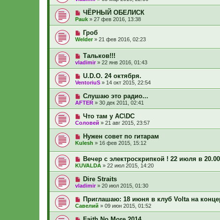
ЧЁРНЫЙ ОБЕЛИСК
Pauk
»
27 фев 2016, 13:38
Гроб
Welder
»
21 фев 2016, 02:23
Тальков!!!
vladimir
»
22 янв 2016, 01:43
U.D.O. 24 октября.
VentoriuS
»
14 окт 2015, 22:54
Слушаю это радио...
AFTER
»
30 дек 2011, 02:41
Что там у AC\DC
Соловей
»
21 авг 2015, 23:57
Нужен совет по гитарам
Kulesh
»
16 фев 2015, 15:12
Вечер с электроскрипкой ! 22 июля в 20.0
KUVALDA
»
22 июл 2015, 14:20
Dire Straits
vladimir
»
20 июл 2015, 01:30
Приглашаю: 18 июня в клуб Volta на концер
Савелий
»
09 июн 2015, 01:52
Faith No More 2014