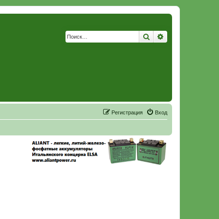
Поиск
Расширенный по
Р
е
г
и
с
т
р
а
ц
и
я
Вход