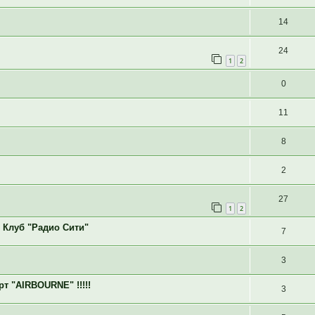
14
24
1
2
0
11
8
2
27
1
2
0 Клуб "Радио Сити"
7
3
т "AIRBOURNE" !!!!!
3