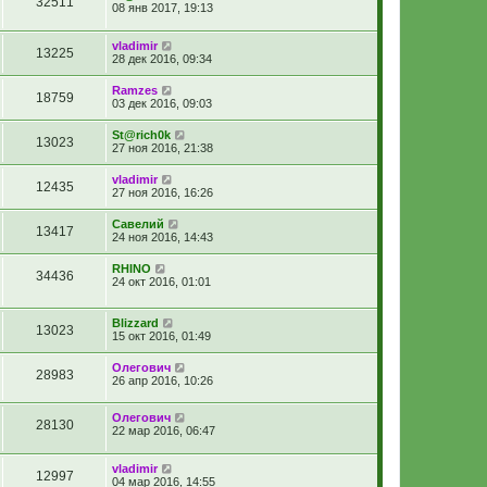
32511
08 янв 2017, 19:13
vladimir
13225
28 дек 2016, 09:34
Ramzes
18759
03 дек 2016, 09:03
St@rich0k
13023
27 ноя 2016, 21:38
vladimir
12435
27 ноя 2016, 16:26
Савелий
13417
24 ноя 2016, 14:43
RHINO
34436
24 окт 2016, 01:01
Blizzard
13023
15 окт 2016, 01:49
Олегович
28983
26 апр 2016, 10:26
Олегович
28130
22 мар 2016, 06:47
vladimir
12997
04 мар 2016, 14:55