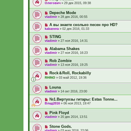
Олегович
»
29 дек 2015, 09:38
Depeche Mode
vladimir
»
28 дек 2016, 00:55
А вы знаете сколько песен про HD?
kabanera
»
02 дек 2016, 01:33
STING
vladimir
»
27 ноя 2016, 14:31
Alabama Shakes
vladimir
»
27 ноя 2016, 16:23
Rob Zombie
vladimir
»
13 ноя 2016, 19:25
Rock＆Roll, Rockabilly
RHINO
»
03 май 2012, 19:36
Louna
vladimir
»
14 окт 2016, 23:00
№1.Виртуозы гитары: Estas Tonne...
Влад2016
»
06 ноя 2013, 19:47
Pink Floyd
vladimir
»
20 дек 2014, 13:51
Stone Gods.
vladimir
»
03 мар 2016, 22:06