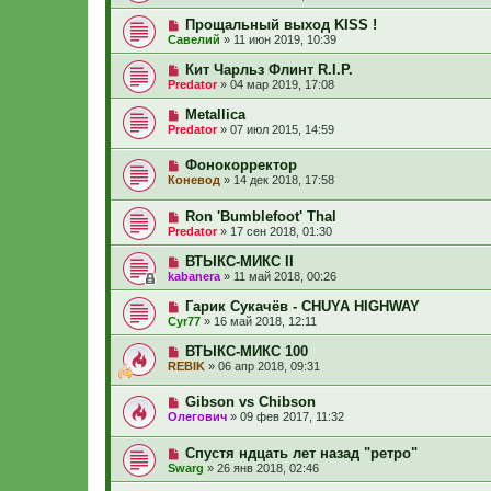
Прощальный выход KISS !
Савелий
»
11 июн 2019, 10:39
Кит Чарльз Флинт R.I.P.
Predator
»
04 мар 2019, 17:08
Metallica
Predator
»
07 июл 2015, 14:59
Фонокорректор
Коневод
»
14 дек 2018, 17:58
Ron 'Bumblefoot' Thal
Predator
»
17 сен 2018, 01:30
ВТЫКС-МИКС II
kabanera
»
11 май 2018, 00:26
Гарик Сукачёв - CHUYA HIGHWAY
Cyr77
»
16 май 2018, 12:11
ВТЫКС-МИКС 100
REBIK
»
06 апр 2018, 09:31
Gibson vs Chibson
Олегович
»
09 фев 2017, 11:32
Спустя ндцать лет назад "ретро"
Swarg
»
26 янв 2018, 02:46