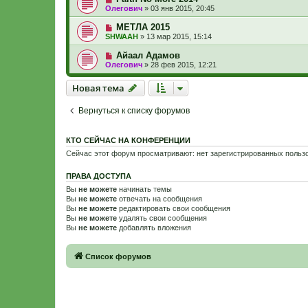
Олегович
»
03 янв 2015, 20:45
МЕТЛА 2015
SHWAAH
»
13 мар 2015, 15:14
Айаал Адамов
Олегович
»
28 фев 2015, 12:21
Новая тема
Н
о
в
а
я
т
е
м
а
Вернуться к списку форумов
КТО СЕЙЧАС НА КОНФЕРЕНЦИИ
Сейчас этот форум просматривают: нет зарегистрированных пользо
ПРАВА ДОСТУПА
Вы
не можете
начинать темы
Вы
не можете
отвечать на сообщения
Вы
не можете
редактировать свои сообщения
Вы
не можете
удалять свои сообщения
Вы
не можете
добавлять вложения
Связаться с
Список форумов
администрацией