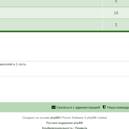
5
13
2
вателей и 1 гость
С
в
я
з
а
т
ь
с
я
с
а
д
м
и
н
и
с
т
р
а
ц
и
е
й
Наша команда
Создано на основе
phpBB
® Forum Software © phpBB Limited
Русская поддержка phpBB
Конфиденциальность
|
Правила