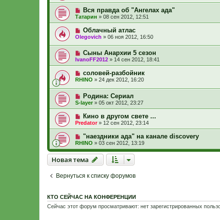
Вся правда об "Ангелах ада"
Татарин
»
08 сен 2012, 12:51
Облачный атлас
Olegovich
»
06 ноя 2012, 16:50
Сыны Анархии 5 сезон
IvanoFF2012
»
14 сен 2012, 18:41
соловей-разбойник
RHINO
»
24 дек 2012, 16:20
Родина: Сериал
S-layer
»
05 окт 2012, 23:27
Кино в другом свете ...
Predator
»
12 сен 2012, 23:14
"наездники ада" на канале discovery
RHINO
»
03 сен 2012, 13:19
Новая тема
Н
о
в
а
я
т
е
м
а
Вернуться к списку форумов
КТО СЕЙЧАС НА КОНФЕРЕНЦИИ
Сейчас этот форум просматривают: нет зарегистрированных пользо