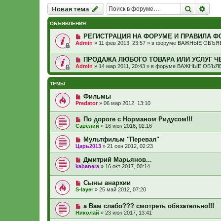
Новая тема
Поиск
Рас
Н
о
в
а
я
т
е
м
а
ОБЪЯВЛЕНИЯ
РЕГИСТРАЦИЯ НА ФОРУМЕ И ПРАВИЛА Ф
Admin
»
11 фев 2013, 23:57
» в форуме
ВАЖНЫЕ ОБЪЯВ
ПРОДАЖА ЛЮБОГО ТОВАРА ИЛИ УСЛУГ Ч
Admin
»
14 мар 2011, 20:43
» в форуме
ВАЖНЫЕ ОБЪЯВ
ТЕМЫ
Фильмы
Predator
»
06 мар 2012, 13:10
По дороге с Норманом Ридусом!!!
Савелий
»
16 июн 2016, 02:16
Мультфильм "Перевал"
Царь2013
»
21 сен 2012, 02:23
Дмитрий Марьянов...
kabanera
»
16 окт 2017, 00:14
Сыны анархии
S-layer
»
25 май 2012, 07:20
а Вам слабо??? смотреть обязательно!!!
Николай
»
23 июн 2017, 13:41