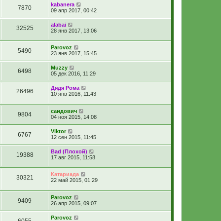
kabanera
7870
09 апр 2017, 00:42
alabai
32525
28 янв 2017, 13:06
Parovoz
5490
23 янв 2017, 15:45
Muzzy
6498
05 дек 2016, 11:29
Дядя Рома
26496
10 янв 2016, 11:43
саидович
9804
04 ноя 2015, 14:08
Viktor
6767
12 сен 2015, 11:45
Bad (Плохой)
19388
17 авг 2015, 11:58
Катариада
30321
22 май 2015, 01:29
Parovoz
9409
26 апр 2015, 09:07
Parovoz