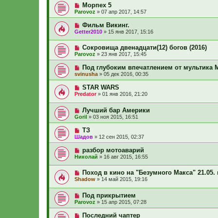
Морпех 5
Parovoz
»
07 апр 2017, 14:57
Фильм Викинг.
Getter2010
»
15 янв 2017, 15:16
Сокровища двенадцати(12) богов (2016)
Parovoz
»
23 янв 2017, 15:45
Под глубоким впечатлением от мультика 
svinusha
»
05 дек 2016, 00:35
STAR WARS
Predator
»
01 янв 2016, 21:20
Лучший бар Америки
Goril
»
03 ноя 2015, 16:51
ТЗ
Шадов
»
12 сен 2015, 02:37
разбор мотоаварий
Николай
»
16 авг 2015, 16:55
Поход в кино на "Безумного Макса" 21.05. 
Shadow
»
14 май 2015, 19:16
Под прикрытием
Parovoz
»
15 апр 2015, 07:28
Последний чаптер