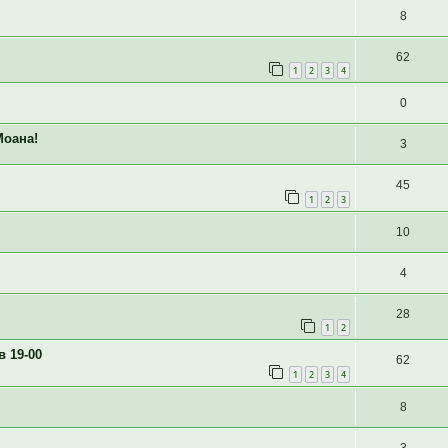
8
62
1
2
3
4
0
Моана!
3
45
1
2
3
10
4
28
1
2
в 19-00
62
1
2
3
4
8