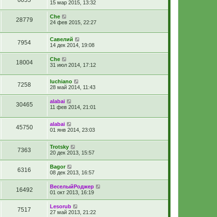
6055
15 мар 2015, 13:32
Сhe
28779
24 фев 2015, 22:27
Савелий
7954
14 дек 2014, 19:08
Сhe
18004
31 июл 2014, 17:12
luchiano
7258
28 май 2014, 11:43
alabai
30465
11 фев 2014, 21:01
alabai
45750
01 янв 2014, 23:03
Trotsky
7363
20 дек 2013, 15:57
Bagor
6316
08 дек 2013, 16:57
ВеселыйРоджер
16492
01 окт 2013, 16:19
Lesorub
7517
27 май 2013, 21:22