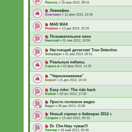
Parovoz
»
15 мар 2015, 08:53
Левиафан.
Олегович
»
12 фев 2015, 22:06
MAD MAX
Predator
»
13 дек 2014, 20:29
Познавательное кино
Николай
»
01 янв 2012, 19:59
Настоящий детектив/ True Detective
Soloplayer
»
01 апр 2014, 08:51
Реальные кабаны.
Серега м
»
03 фев 2014, 14:35
"Чернокнижники"
braizol
»
15 дек 2013, 16:19
Easy rider: The ride back
Kulesh
»
20 окт 2013, 17:39
Просто полезное видео
Bagor
»
08 дек 2013, 15:08
Новый сериал о байкерах 2012 г.
Татарин
»
13 июл 2012, 09:33
Dr. Che-Наш чувак!!!
Пинчер
»
26 май 2013, 00:49