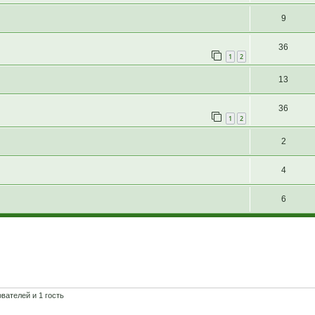
9
36
1
2
13
36
1
2
2
4
6
вателей и 1 гость