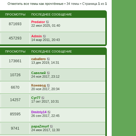
Отметить все темы как прочтённые
• 34 темы • Страница
1
из
1
ПРОСМОТРЫ
ПОСЛЕДНЕЕ СООБЩЕНИЕ
Predator
871693
22 июл 2025, 01:40
Admin
457293
14 мар 2011, 20:43
ПРОСМОТРЫ
ПОСЛЕДНЕЕ СООБЩЕНИЕ
caballero
173661
13 дек 2019, 14:31
Савелий
10726
24 ноя 2017, 23:12
Коневод
6670
20 ноя 2017, 20:34
Cyr77
14257
17 окт 2017, 10:31
Dmitriy14
85595
26 сен 2017, 22:45
papaZmurf
9741
24 июн 2017, 11:30