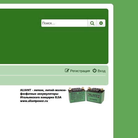
Поиск
Расширенный по
Р
е
г
и
с
т
р
а
ц
и
я
Вход