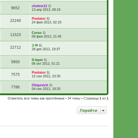
chekist12
9652
13 апр 2013, 09:19
Predator
22240
24 фев 2013, 02:19
Corso
11523
09 фев 2013, 21:45
J~R
22712
28 дек 2012, 19:37
S-layer
5850
06 окт 2012, 01:21
Predator
7575
12 сен 2012, 23:35
Olegovich
7786
04 сен 2012, 18:25
Отметить все темы как прочтённые
• 34 темы • Страница
1
из
1
Перейти