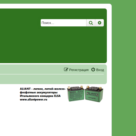
Поиск
Расширенный по
Р
е
г
и
с
т
р
а
ц
и
я
Вход