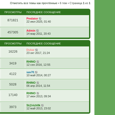
Отметить все темы как прочтённые
• 6 тем • Страница
1
из
1
ПРОСМОТРЫ
ПОСЛЕДНЕЕ СООБЩЕНИЕ
Predator
871821
22 июл 2025, 01:40
Admin
457305
14 мар 2011, 20:43
ПРОСМОТРЫ
ПОСЛЕДНЕЕ СООБЩЕНИЕ
Dukar
16226
23 окт 2017, 21:24
RHINO
3419
12 сен 2016, 12:55
sav70
4122
10 май 2014, 00:27
RHINO
5028
06 апр 2014, 11:54
RHINO
17140
17 июн 2013, 09:34
St@rich0k
3973
12 май 2013, 23:02