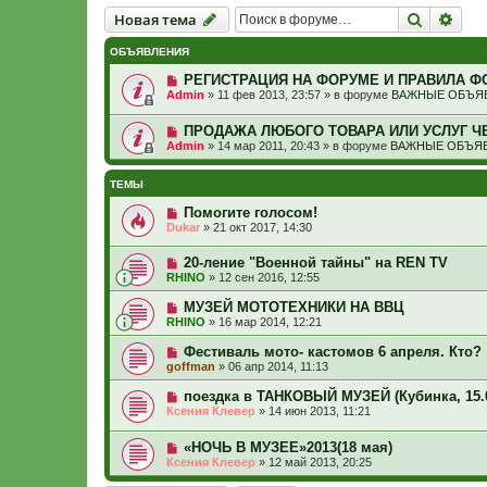
Новая тема
Поиск
Рас
Н
о
в
а
я
т
е
м
а
ОБЪЯВЛЕНИЯ
РЕГИСТРАЦИЯ НА ФОРУМЕ И ПРАВИЛА Ф
Admin
»
11 фев 2013, 23:57
» в форуме
ВАЖНЫЕ ОБЪЯВ
ПРОДАЖА ЛЮБОГО ТОВАРА ИЛИ УСЛУГ Ч
Admin
»
14 мар 2011, 20:43
» в форуме
ВАЖНЫЕ ОБЪЯВ
ТЕМЫ
Помогите голосом!
Dukar
»
21 окт 2017, 14:30
20-ление "Военной тайны" на REN TV
RHINO
»
12 сен 2016, 12:55
МУЗЕЙ МОТОТЕХНИКИ НА ВВЦ
RHINO
»
16 мар 2014, 12:21
Фестиваль мото- кастомов 6 апреля. Кто?
goffman
»
06 апр 2014, 11:13
поездка в ТАНКОВЫЙ МУЗЕЙ (Кубинка, 15.
Ксения Клевер
»
14 июн 2013, 11:21
«НОЧЬ В МУЗЕЕ»2013(18 мая)
Ксения Клевер
»
12 май 2013, 20:25