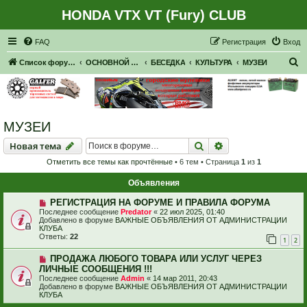
HONDA VTX VT (Fury) CLUB
Регистрация
FAQ
Р
е
г
и
с
т
р
а
ц
и
я
Вход
П
Список форумов
ОСНОВНОЙ ФОРУМ
БЕСЕДКА
КУЛЬТУРА
МУЗЕИ
о
и
с
МУЗЕИ
к
Новая тема
Поиск
Расширенный пои
Н
о
в
а
я
т
е
м
а
Отметить все темы как прочтённые
• 6 тем • Страница
1
из
1
Объявления
РЕГИСТРАЦИЯ НА ФОРУМЕ И ПРАВИЛА ФОРУМА
Последнее сообщение
Predator
«
22 июл 2025, 01:40
Добавлено в форуме
ВАЖНЫЕ ОБЪЯВЛЕНИЯ ОТ АДМИНИСТРАЦИИ
КЛУБА
Ответы:
22
1
2
ПРОДАЖА ЛЮБОГО ТОВАРА ИЛИ УСЛУГ ЧЕРЕЗ
ЛИЧНЫЕ СООБЩЕНИЯ !!!
Последнее сообщение
Admin
«
14 мар 2011, 20:43
Добавлено в форуме
ВАЖНЫЕ ОБЪЯВЛЕНИЯ ОТ АДМИНИСТРАЦИИ
КЛУБА