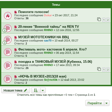
Темы
Помогите голосом!
Последнее сообщение
Dukar
«
23 окт 2017, 21:24
Ответы:
36
1
2
20-ление "Военной тайны" на REN TV
Последнее сообщение
RHINO
«
12 сен 2016, 12:55
МУЗЕЙ МОТОТЕХНИКИ НА ВВЦ
Последнее сообщение
sav70
«
10 май 2014, 00:27
Ответы:
2
Фестиваль мото- кастомов 6 апреля. Кто?
Последнее сообщение
RHINO
«
06 апр 2014, 11:54
Ответы:
5
поездка в ТАНКОВЫЙ МУЗЕЙ (Кубинка, 15.06)
Последнее сообщение
RHINO
«
17 июн 2013, 09:34
Ответы:
26
1
2
«НОЧЬ В МУЗЕЕ»2013(18 мая)
Последнее сообщение
St@rich0k
«
12 май 2013, 23:02
Ответы:
2
Новая тема
Н
о
в
а
я
т
е
м
а
Отметить все темы как прочтённые
• 6 тем • Страница
1
из
1
Перейти