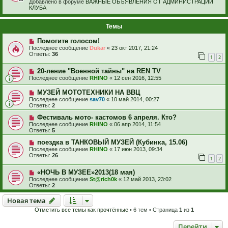
Добавлено в форуме
ВАЖНЫЕ ОБЪЯВЛЕНИЯ ОТ АДМИНИСТРАЦИИ
КЛУБА
Темы
Помогите голосом!
Последнее сообщение
Dukar
«
23 окт 2017, 21:24
Ответы:
36
1
2
20-ление "Военной тайны" на REN TV
Последнее сообщение
RHINO
«
12 сен 2016, 12:55
МУЗЕЙ МОТОТЕХНИКИ НА ВВЦ
Последнее сообщение
sav70
«
10 май 2014, 00:27
Ответы:
2
Фестиваль мото- кастомов 6 апреля. Кто?
Последнее сообщение
RHINO
«
06 апр 2014, 11:54
Ответы:
5
поездка в ТАНКОВЫЙ МУЗЕЙ (Кубинка, 15.06)
Последнее сообщение
RHINO
«
17 июн 2013, 09:34
Ответы:
26
1
2
«НОЧЬ В МУЗЕЕ»2013(18 мая)
Последнее сообщение
St@rich0k
«
12 май 2013, 23:02
Ответы:
2
Новая тема
Н
о
в
а
я
т
е
м
а
Отметить все темы как прочтённые
• 6 тем • Страница
1
из
1
Перейти