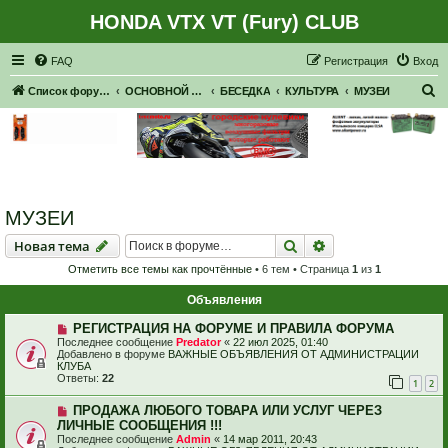
HONDA VTX VT (Fury) CLUB
Регистрация
FAQ
Р
е
г
и
с
т
р
а
ц
и
я
Вход
П
Список форумов
ОСНОВНОЙ ФОРУМ
БЕСЕДКА
КУЛЬТУРА
МУЗЕИ
о
и
с
к
МУЗЕИ
Новая тема
Поиск
Расширенный пои
Н
о
в
а
я
т
е
м
а
Отметить все темы как прочтённые
• 6 тем • Страница
1
из
1
Объявления
РЕГИСТРАЦИЯ НА ФОРУМЕ И ПРАВИЛА ФОРУМА
Последнее сообщение
Predator
«
22 июл 2025, 01:40
Добавлено в форуме
ВАЖНЫЕ ОБЪЯВЛЕНИЯ ОТ АДМИНИСТРАЦИИ
КЛУБА
Ответы:
22
1
2
ПРОДАЖА ЛЮБОГО ТОВАРА ИЛИ УСЛУГ ЧЕРЕЗ
ЛИЧНЫЕ СООБЩЕНИЯ !!!
Последнее сообщение
Admin
«
14 мар 2011, 20:43