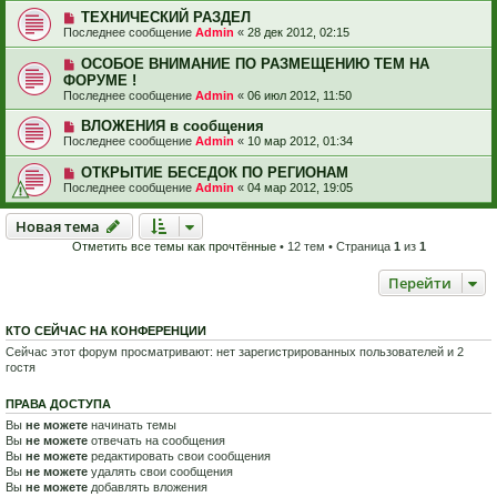
ТЕХНИЧЕСКИЙ РАЗДЕЛ
Последнее сообщение
Admin
«
28 дек 2012, 02:15
ОСОБОЕ ВНИМАНИЕ ПО РАЗМЕЩЕНИЮ ТЕМ НА
ФОРУМЕ !
Последнее сообщение
Admin
«
06 июл 2012, 11:50
ВЛОЖЕНИЯ в сообщения
Последнее сообщение
Admin
«
10 мар 2012, 01:34
ОТКРЫТИЕ БЕСЕДОК ПО РЕГИОНАМ
Последнее сообщение
Admin
«
04 мар 2012, 19:05
Новая тема
Н
о
в
а
я
т
е
м
а
Отметить все темы как прочтённые
• 12 тем • Страница
1
из
1
Перейти
КТО СЕЙЧАС НА КОНФЕРЕНЦИИ
Сейчас этот форум просматривают: нет зарегистрированных пользователей и 2
гостя
ПРАВА ДОСТУПА
Вы
не можете
начинать темы
Вы
не можете
отвечать на сообщения
Вы
не можете
редактировать свои сообщения
Вы
не можете
удалять свои сообщения
Вы
не можете
добавлять вложения