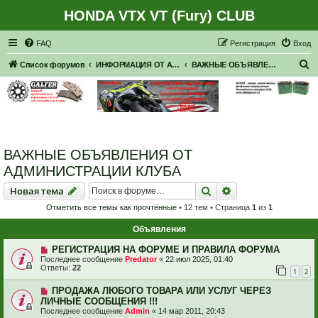
HONDA VTX VT (Fury) CLUB
Регистрация
FAQ
Р
е
г
и
с
т
р
а
ц
и
я
Вход
П
Список форумов
ИНФОРМАЦИЯ ОТ АДМИНИСТРАЦИИ
ВАЖНЫЕ ОБЪЯВЛЕНИЯ ОТ АДМИНИСТРАЦИИ КЛУБА
о
и
с
к
ВАЖНЫЕ ОБЪЯВЛЕНИЯ ОТ
АДМИНИСТРАЦИИ КЛУБА
Новая тема
Поиск
Расширенный пои
Н
о
в
а
я
т
е
м
а
Отметить все темы как прочтённые
• 12 тем • Страница
1
из
1
Объявления
РЕГИСТРАЦИЯ НА ФОРУМЕ И ПРАВИЛА ФОРУМА
Последнее сообщение
Predator
«
22 июл 2025, 01:40
Ответы:
22
1
2
ПРОДАЖА ЛЮБОГО ТОВАРА ИЛИ УСЛУГ ЧЕРЕЗ
ЛИЧНЫЕ СООБЩЕНИЯ !!!
Последнее сообщение
Admin
«
14 мар 2011, 20:43