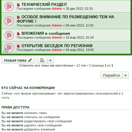
ТЕХНИЧЕСКИЙ РАЗДЕЛ
Последнее сообщение
Admin
«
28 дек 2012, 02:15
ОСОБОЕ ВНИМАНИЕ ПО РАЗМЕЩЕНИЮ ТЕМ НА
ФОРУМЕ !
Последнее сообщение
Admin
«
06 июл 2012, 11:50
ВЛОЖЕНИЯ в сообщения
Последнее сообщение
Admin
«
10 мар 2012, 01:34
ОТКРЫТИЕ БЕСЕДОК ПО РЕГИОНАМ
Последнее сообщение
Admin
«
04 мар 2012, 19:05
Новая тема
Н
о
в
а
я
т
е
м
а
Отметить все темы как прочтённые
• 12 тем • Страница
1
из
1
Перейти
КТО СЕЙЧАС НА КОНФЕРЕНЦИИ
Сейчас этот форум просматривают: нет зарегистрированных пользователей и 1
гость
ПРАВА ДОСТУПА
Вы
не можете
начинать темы
Вы
не можете
отвечать на сообщения
Вы
не можете
редактировать свои сообщения
Вы
не можете
удалять свои сообщения
Вы
не можете
добавлять вложения