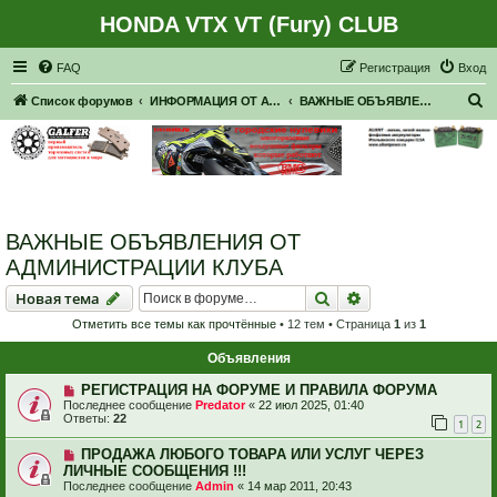
HONDA VTX VT (Fury) CLUB
Регистрация
FAQ
Р
е
г
и
с
т
р
а
ц
и
я
Вход
П
Список форумов
ИНФОРМАЦИЯ ОТ АДМИНИСТРАЦИИ
ВАЖНЫЕ ОБЪЯВЛЕНИЯ ОТ АДМИНИСТРАЦИИ КЛУБА
о
и
с
к
ВАЖНЫЕ ОБЪЯВЛЕНИЯ ОТ
АДМИНИСТРАЦИИ КЛУБА
Новая тема
Поиск
Расширенный пои
Н
о
в
а
я
т
е
м
а
Отметить все темы как прочтённые
• 12 тем • Страница
1
из
1
Объявления
РЕГИСТРАЦИЯ НА ФОРУМЕ И ПРАВИЛА ФОРУМА
Последнее сообщение
Predator
«
22 июл 2025, 01:40
Ответы:
22
1
2
ПРОДАЖА ЛЮБОГО ТОВАРА ИЛИ УСЛУГ ЧЕРЕЗ
ЛИЧНЫЕ СООБЩЕНИЯ !!!
Последнее сообщение
Admin
«
14 мар 2011, 20:43