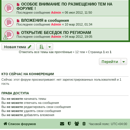
ОСОБОЕ ВНИМАНИЕ ПО РАЗМЕЩЕНИЮ ТЕМ НА
ФОРУМЕ !
Последнее сообщение
Admin
«
06 июл 2012, 11:50
ВЛОЖЕНИЯ в сообщения
Последнее сообщение
Admin
«
10 мар 2012, 01:34
ОТКРЫТИЕ БЕСЕДОК ПО РЕГИОНАМ
Последнее сообщение
Admin
«
04 мар 2012, 19:05
Новая тема
Н
о
в
а
я
т
е
м
а
Отметить все темы как прочтённые
• 12 тем • Страница
1
из
1
Перейти
КТО СЕЙЧАС НА КОНФЕРЕНЦИИ
Сейчас этот форум просматривают: нет зарегистрированных пользователей и 1
гость
ПРАВА ДОСТУПА
Вы
не можете
начинать темы
Вы
не можете
отвечать на сообщения
Вы
не можете
редактировать свои сообщения
Вы
не можете
удалять свои сообщения
Вы
не можете
добавлять вложения
Список форумов
Часовой пояс:
UTC+04:00