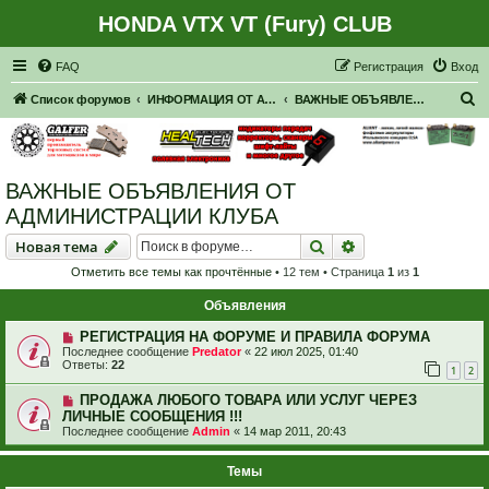
HONDA VTX VT (Fury) CLUB
Регистрация
FAQ
Р
е
г
и
с
т
р
а
ц
и
я
Вход
П
Список форумов
ИНФОРМАЦИЯ ОТ АДМИНИСТРАЦИИ
ВАЖНЫЕ ОБЪЯВЛЕНИЯ ОТ АДМИНИСТРАЦИИ КЛУБА
о
и
с
ВАЖНЫЕ ОБЪЯВЛЕНИЯ ОТ
к
АДМИНИСТРАЦИИ КЛУБА
Новая тема
Поиск
Расширенный пои
Н
о
в
а
я
т
е
м
а
Отметить все темы как прочтённые
• 12 тем • Страница
1
из
1
Объявления
РЕГИСТРАЦИЯ НА ФОРУМЕ И ПРАВИЛА ФОРУМА
Последнее сообщение
Predator
«
22 июл 2025, 01:40
Ответы:
22
1
2
ПРОДАЖА ЛЮБОГО ТОВАРА ИЛИ УСЛУГ ЧЕРЕЗ
ЛИЧНЫЕ СООБЩЕНИЯ !!!
Последнее сообщение
Admin
«
14 мар 2011, 20:43
Темы