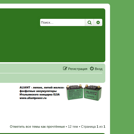
Поиск
Расширенный по
Р
е
г
и
с
т
р
а
ц
и
я
Вход
Отметить все темы как прочтённые
• 12 тем • Страница
1
из
1