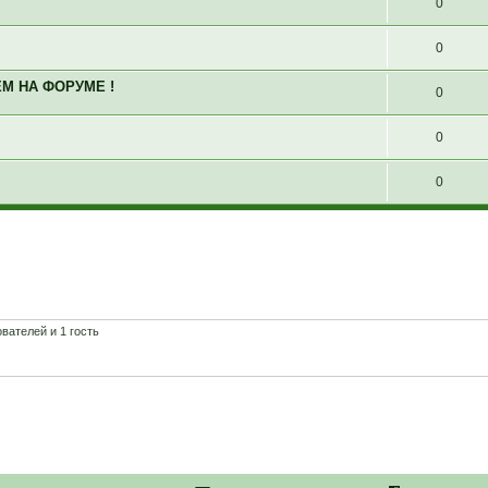
0
0
М НА ФОРУМЕ !
0
0
0
вателей и 1 гость