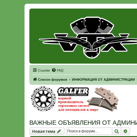
Регистрация
Ссылки
FAQ
Список форумов
ИНФОРМАЦИЯ ОТ АДМИНИСТРАЦИИ
ВАЖНЫЕ ОБЪЯВЛЕНИЯ ОТ АДМИН
Новая тема
Поиск
Рас
Н
о
в
а
я
т
е
м
а