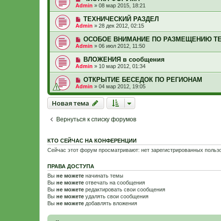
Admin
»
08 мар 2015, 18:21
ТЕХНИЧЕСКИЙ РАЗДЕЛ
Admin
»
28 дек 2012, 02:15
ОСОБОЕ ВНИМАНИЕ ПО РАЗМЕЩЕНИЮ ТЕ
Admin
»
06 июл 2012, 11:50
ВЛОЖЕНИЯ в сообщения
Admin
»
10 мар 2012, 01:34
ОТКРЫТИЕ БЕСЕДОК ПО РЕГИОНАМ
Admin
»
04 мар 2012, 19:05
Новая тема
Н
о
в
а
я
т
е
м
а
Вернуться к списку форумов
КТО СЕЙЧАС НА КОНФЕРЕНЦИИ
Сейчас этот форум просматривают: нет зарегистрированных пользо
ПРАВА ДОСТУПА
Вы
не можете
начинать темы
Вы
не можете
отвечать на сообщения
Вы
не можете
редактировать свои сообщения
Вы
не можете
удалять свои сообщения
Вы
не можете
добавлять вложения