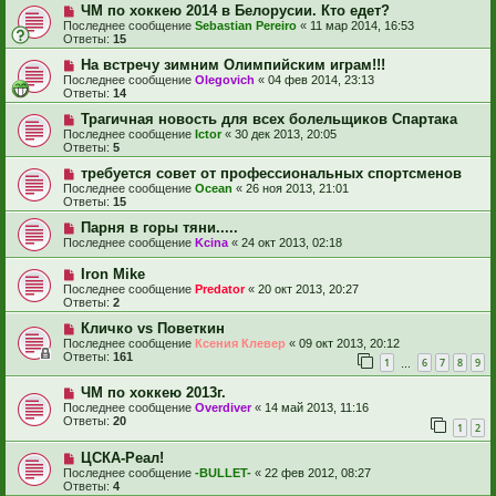
ЧМ по хоккею 2014 в Белорусии. Кто едет?
Последнее сообщение
Sebastian Pereiro
«
11 мар 2014, 16:53
Ответы:
15
На встречу зимним Олимпийским играм!!!
Последнее сообщение
Olegovich
«
04 фев 2014, 23:13
Ответы:
14
Трагичная новость для всех болельщиков Спартака
Последнее сообщение
Ictor
«
30 дек 2013, 20:05
Ответы:
5
требуется совет от профессиональных спортсменов
Последнее сообщение
Ocean
«
26 ноя 2013, 21:01
Ответы:
15
Парня в горы тяни.....
Последнее сообщение
Kcina
«
24 окт 2013, 02:18
Iron Mike
Последнее сообщение
Predator
«
20 окт 2013, 20:27
Ответы:
2
Кличко vs Поветкин
Последнее сообщение
Ксения Клевер
«
09 окт 2013, 20:12
Ответы:
161
1
6
7
8
9
…
ЧМ по хоккею 2013г.
Последнее сообщение
Overdiver
«
14 май 2013, 11:16
Ответы:
20
1
2
ЦСКА-Реал!
Последнее сообщение
-BULLET-
«
22 фев 2012, 08:27
Ответы:
4