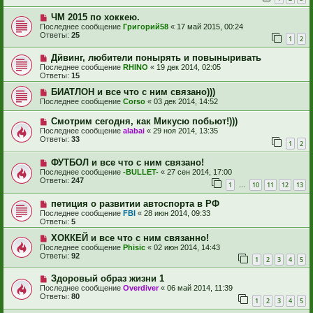
ЧМ 2015 по хоккею.
Последнее сообщение
Григорий58
«
17 май 2015, 00:24
Ответы:
25
1
2
Дйвинг, любители понырять и повыныривать
Последнее сообщение
RHINO
«
19 дек 2014, 02:05
Ответы:
15
БИАТЛОН и все что с ним связано)))
Последнее сообщение
Corso
«
03 дек 2014, 14:52
Смотрим сегодня, как Микусю побьют!)))
Последнее сообщение
alabai
«
29 ноя 2014, 13:35
Ответы:
33
1
2
ФУТБОЛ и все что с ним связано!
Последнее сообщение
-BULLET-
«
27 сен 2014, 17:00
Ответы:
247
1
10
11
12
13
…
петиция о развитии автоспорта в РФ
Последнее сообщение
FBI
«
28 июн 2014, 09:33
Ответы:
5
ХОККЕЙ и все что с ним связанно!
Последнее сообщение
Phisic
«
02 июн 2014, 14:43
Ответы:
92
1
2
3
4
5
Здоровый образ жизни 1
Последнее сообщение
Overdiver
«
06 май 2014, 11:39
Ответы:
80
1
2
3
4
5