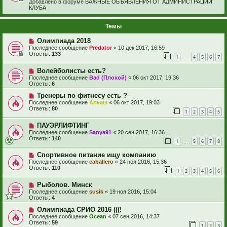
Добавлено в форуме
ВАЖНЫЕ ОБЪЯВЛЕНИЯ ОТ АДМИНИСТРАЦИИ
КЛУБА
Темы
Олимпиада 2018
Последнее сообщение
Predator
«
10 дек 2017, 16:59
Ответы:
133
1
4
5
6
7
…
Волейболисты есть?
Последнее сообщение
Bad (Плохой)
«
06 окт 2017, 19:36
Ответы:
6
Тренеры по фитнесу есть ?
Последнее сообщение
Алкаш
«
06 окт 2017, 19:03
Ответы:
80
1
2
3
4
5
ПАУЭРЛИФТИНГ
Последнее сообщение
Sanya91
«
20 сен 2017, 16:36
Ответы:
140
1
5
6
7
8
…
Спортивное питание ищу компанию
Последнее сообщение
caballero
«
24 ноя 2016, 15:36
Ответы:
110
1
2
3
4
5
6
Рыболов. Минск
Последнее сообщение
susik
«
19 ноя 2016, 15:04
Ответы:
4
Олимпиада СРИО 2016 (((!
Последнее сообщение
Ocean
«
07 сен 2016, 14:37
Ответы:
59
1
2
3