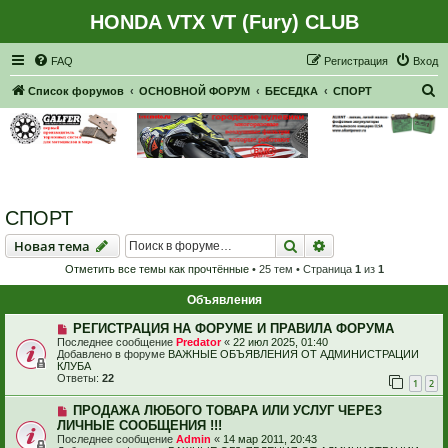
HONDA VTX VT (Fury) CLUB
Регистрация
FAQ
Р
е
г
и
с
т
р
а
ц
и
я
Вход
П
Список форумов
ОСНОВНОЙ ФОРУМ
БЕСЕДКА
СПОРТ
о
и
с
к
СПОРТ
Новая тема
Поиск
Расширенный пои
Н
о
в
а
я
т
е
м
а
Отметить все темы как прочтённые
• 25 тем • Страница
1
из
1
Объявления
РЕГИСТРАЦИЯ НА ФОРУМЕ И ПРАВИЛА ФОРУМА
Последнее сообщение
Predator
«
22 июл 2025, 01:40
Добавлено в форуме
ВАЖНЫЕ ОБЪЯВЛЕНИЯ ОТ АДМИНИСТРАЦИИ
КЛУБА
Ответы:
22
1
2
ПРОДАЖА ЛЮБОГО ТОВАРА ИЛИ УСЛУГ ЧЕРЕЗ
ЛИЧНЫЕ СООБЩЕНИЯ !!!
Последнее сообщение
Admin
«
14 мар 2011, 20:43