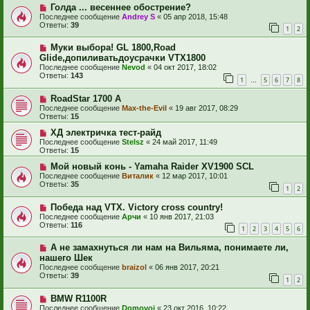
Голда ... весеннее обострение?
Последнее сообщение
Andrey S
«
05 апр 2018, 15:48
Ответы:
39
1
2
Муки выбора! GL 1800,Road
Glide,допиливатьдоусрачки VTX1800
Последнее сообщение
Nevod
«
04 окт 2017, 18:02
Ответы:
143
1
5
6
7
8
…
RoadStar 1700 A
Последнее сообщение
Max-the-Evil
«
19 авг 2017, 08:29
Ответы:
15
ХД электричка тест-райд
Последнее сообщение
Stelsz
«
24 май 2017, 11:49
Ответы:
15
Мой новый конь - Yamaha Raider XV1900 SCL
Последнее сообщение
Виталик
«
12 мар 2017, 10:01
Ответы:
35
1
2
Победа над VTX. Victory cross country!
Последнее сообщение
Арчи
«
10 янв 2017, 21:03
Ответы:
116
1
2
3
4
5
6
А не замахнуться ли нам на Вильяма, понимаете ли,
нашего Шек
Последнее сообщение
braizol
«
06 янв 2017, 20:21
Ответы:
39
1
2
BMW R1100R
Последнее сообщение
Domovoj
«
23 окт 2016, 10:22