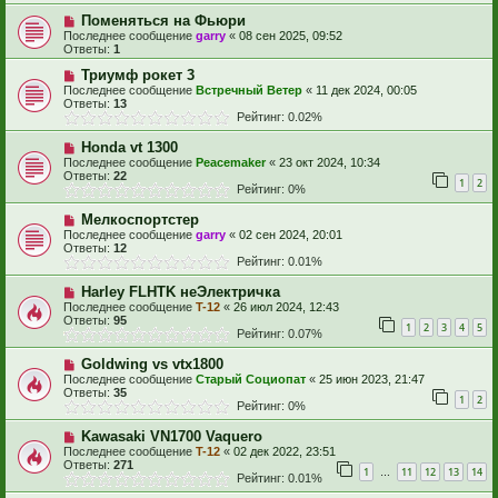
Поменяться на Фьюри
Последнее сообщение
garry
«
08 сен 2025, 09:52
Ответы:
1
Триумф рокет 3
Последнее сообщение
Встречный Ветер
«
11 дек 2024, 00:05
Ответы:
13
Рейтинг: 0.02%
Honda vt 1300
Последнее сообщение
Peacemaker
«
23 окт 2024, 10:34
Ответы:
22
1
2
Рейтинг: 0%
Мелкоспортстер
Последнее сообщение
garry
«
02 сен 2024, 20:01
Ответы:
12
Рейтинг: 0.01%
Harley FLHTK неЭлектричка
Последнее сообщение
T-12
«
26 июл 2024, 12:43
Ответы:
95
1
2
3
4
5
Рейтинг: 0.07%
Goldwing vs vtx1800
Последнее сообщение
Старый Социопат
«
25 июн 2023, 21:47
Ответы:
35
1
2
Рейтинг: 0%
Kawasaki VN1700 Vaquero
Последнее сообщение
T-12
«
02 дек 2022, 23:51
Ответы:
271
1
11
12
13
14
…
Рейтинг: 0.01%