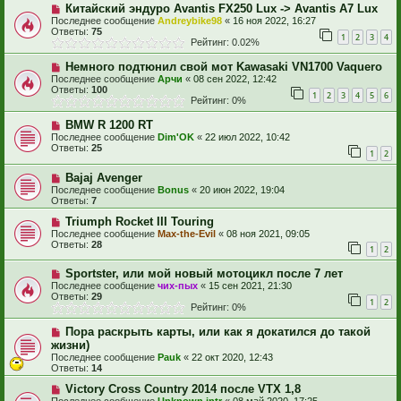
Китайский эндуро Avantis FX250 Lux -> Avantis A7 Lux
Последнее сообщение
Andreybike98
«
16 ноя 2022, 16:27
Ответы:
75
1
2
3
4
Рейтинг: 0.02%
Немного подтюнил свой мот Kawasaki VN1700 Vaquero
Последнее сообщение
Арчи
«
08 сен 2022, 12:42
Ответы:
100
1
2
3
4
5
6
Рейтинг: 0%
BMW R 1200 RT
Последнее сообщение
Dim'OK
«
22 июл 2022, 10:42
Ответы:
25
1
2
Bajaj Avenger
Последнее сообщение
Bonus
«
20 июн 2022, 19:04
Ответы:
7
Triumph Rocket III Touring
Последнее сообщение
Max-the-Evil
«
08 ноя 2021, 09:05
Ответы:
28
1
2
Sportster, или мой новый мотоцикл после 7 лет
Последнее сообщение
чих-пых
«
15 сен 2021, 21:30
Ответы:
29
1
2
Рейтинг: 0%
Пора раскрыть карты, или как я докатился до такой
жизни)
Последнее сообщение
Pauk
«
22 окт 2020, 12:43
Ответы:
14
Victory Cross Country 2014 после VTX 1,8