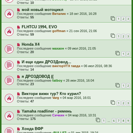
Ответы:
10
мой новый мотоцикл
Последнее сообщение
Виталик
«
18 окт 2016, 16:28
Ответы:
55
1
2
3
FLHTCU 1994, EVO
Последнее сообщение
goffman
«
21 сен 2016, 21:06
Ответы:
59
1
2
3
Honda X4
Последнее сообщение
махаон
«
09 июл 2016, 21:05
Ответы:
20
1
2
И еще один ДРОЗДовод...
Последнее сообщение
викторVTX тавда
«
06 июл 2016, 08:36
Ответы:
14
я ДРОЗДОВОД ((
Последнее сообщение
fatboy
«
26 июн 2016, 16:04
Ответы:
23
1
2
Виктори вижн тур? Кто курил?
Последнее сообщение
Varg
«
04 мар 2016, 16:01
Ответы:
47
1
2
3
Yamaha roadliner - ремень
Последнее сообщение
Сичкин
«
04 мар 2016, 10:31
Ответы:
175
1
6
7
8
9
…
Хонда ВФР
Последнее сообщение
-BULLET-
«
01 дек 2015, 19:24