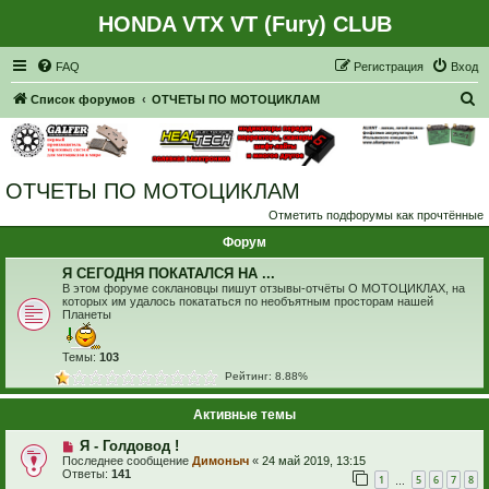
HONDA VTX VT (Fury) CLUB
Регистрация
FAQ
Р
е
г
и
с
т
р
а
ц
и
я
Вход
П
Список форумов
ОТЧЕТЫ ПО МОТОЦИКЛАМ
о
и
с
ОТЧЕТЫ ПО МОТОЦИКЛАМ
к
Отметить подфорумы как прочтённые
Форум
Я СЕГОДНЯ ПОКАТАЛСЯ НА ...
В этом форуме соклановцы пишут отзывы-отчёты О МОТОЦИКЛАХ, на
которых им удалось покататься по необъятным просторам нашей
Планеты
Темы:
103
Рейтинг: 8.88%
Активные темы
Я - Голдовод !
Последнее сообщение
Димоныч
«
24 май 2019, 13:15
Ответы:
141
1
5
6
7
8
…