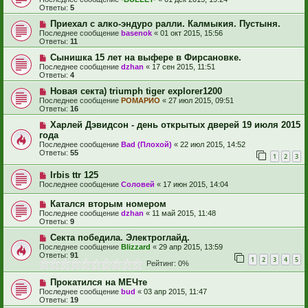
Ответы:
5
Приехал с алко-эндуро ралли. Калмыкия. Пустыня.
Последнее сообщение
basenok
«
01 окт 2015, 15:56
Ответы:
11
Сынишка 15 лет на выфере в Фирсановке.
Последнее сообщение
dzhan
«
17 сен 2015, 11:51
Ответы:
4
Новая секта) triumph tiger explorer1200
Последнее сообщение
РОМАРИО
«
27 июл 2015, 09:51
Ответы:
16
Харлей Дэвидсон - день открытых дверей 19 июля 2015
года
Последнее сообщение
Bad (Плохой)
«
22 июл 2015, 14:52
Ответы:
55
1
2
3
Irbis ttr 125
Последнее сообщение
Соловей
«
17 июн 2015, 14:04
Катался вторым номером
Последнее сообщение
dzhan
«
11 май 2015, 11:48
Ответы:
9
Секта победила. Электроглайд.
Последнее сообщение
Blizzard
«
29 апр 2015, 13:59
Ответы:
91
1
2
3
4
5
Рейтинг: 0%
Прокатился на МЕЧте
Последнее сообщение
bud
«
03 апр 2015, 11:47
Ответы:
19