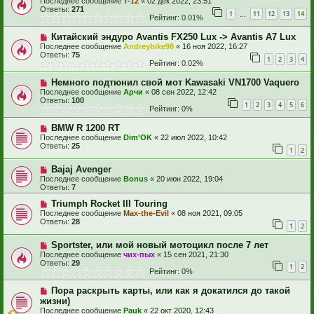
Последнее сообщение
T-12
«
02 дек 2022, 23:51
Ответы:
271
1
11
12
13
14
…
Рейтинг: 0.01%
Китайский эндуро Avantis FX250 Lux -> Avantis A7 Lux
Последнее сообщение
Andreybike98
«
16 ноя 2022, 16:27
Ответы:
75
1
2
3
4
Рейтинг: 0.02%
Немного подтюнил свой мот Kawasaki VN1700 Vaquero
Последнее сообщение
Арчи
«
08 сен 2022, 12:42
Ответы:
100
1
2
3
4
5
6
Рейтинг: 0%
BMW R 1200 RT
Последнее сообщение
Dim'OK
«
22 июл 2022, 10:42
Ответы:
25
1
2
Bajaj Avenger
Последнее сообщение
Bonus
«
20 июн 2022, 19:04
Ответы:
7
Triumph Rocket III Touring
Последнее сообщение
Max-the-Evil
«
08 ноя 2021, 09:05
Ответы:
28
1
2
Sportster, или мой новый мотоцикл после 7 лет
Последнее сообщение
чих-пых
«
15 сен 2021, 21:30
Ответы:
29
1
2
Рейтинг: 0%
Пора раскрыть карты, или как я докатился до такой
жизни)
Последнее сообщение
Pauk
«
22 окт 2020, 12:43