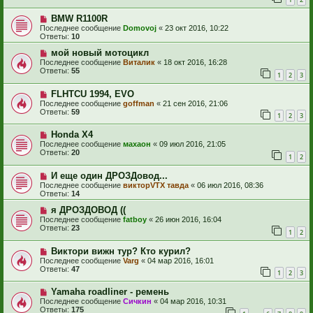
BMW R1100R
Последнее сообщение
Domovoj
«
23 окт 2016, 10:22
Ответы:
10
мой новый мотоцикл
Последнее сообщение
Виталик
«
18 окт 2016, 16:28
Ответы:
55
1
2
3
FLHTCU 1994, EVO
Последнее сообщение
goffman
«
21 сен 2016, 21:06
Ответы:
59
1
2
3
Honda X4
Последнее сообщение
махаон
«
09 июл 2016, 21:05
Ответы:
20
1
2
И еще один ДРОЗДовод...
Последнее сообщение
викторVTX тавда
«
06 июл 2016, 08:36
Ответы:
14
я ДРОЗДОВОД ((
Последнее сообщение
fatboy
«
26 июн 2016, 16:04
Ответы:
23
1
2
Виктори вижн тур? Кто курил?
Последнее сообщение
Varg
«
04 мар 2016, 16:01
Ответы:
47
1
2
3
Yamaha roadliner - ремень
Последнее сообщение
Сичкин
«
04 мар 2016, 10:31
Ответы:
175