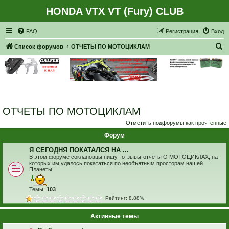
HONDA VTX VT (Fury) CLUB
Регистрация
FAQ
Р
е
г
и
с
т
р
а
ц
и
я
Вход
П
Список форумов
ОТЧЕТЫ ПО МОТОЦИКЛАМ
о
и
с
к
ОТЧЕТЫ ПО МОТОЦИКЛАМ
Отметить подфорумы как прочтённые
Форум
Я СЕГОДНЯ ПОКАТАЛСЯ НА ...
В этом форуме соклановцы пишут отзывы-отчёты О МОТОЦИКЛАХ, на
которых им удалось покататься по необъятным просторам нашей
Планеты
Темы:
103
Рейтинг: 8.88%
Активные темы