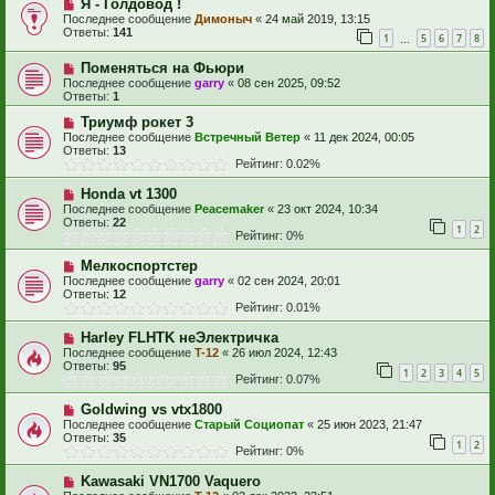
Я - Голдовод !
Последнее сообщение
Димоныч
«
24 май 2019, 13:15
Ответы:
141
1
5
6
7
8
…
Поменяться на Фьюри
Последнее сообщение
garry
«
08 сен 2025, 09:52
Ответы:
1
Триумф рокет 3
Последнее сообщение
Встречный Ветер
«
11 дек 2024, 00:05
Ответы:
13
Рейтинг: 0.02%
Honda vt 1300
Последнее сообщение
Peacemaker
«
23 окт 2024, 10:34
Ответы:
22
1
2
Рейтинг: 0%
Мелкоспортстер
Последнее сообщение
garry
«
02 сен 2024, 20:01
Ответы:
12
Рейтинг: 0.01%
Harley FLHTK неЭлектричка
Последнее сообщение
T-12
«
26 июл 2024, 12:43
Ответы:
95
1
2
3
4
5
Рейтинг: 0.07%
Goldwing vs vtx1800
Последнее сообщение
Старый Социопат
«
25 июн 2023, 21:47
Ответы:
35
1
2
Рейтинг: 0%
Kawasaki VN1700 Vaquero