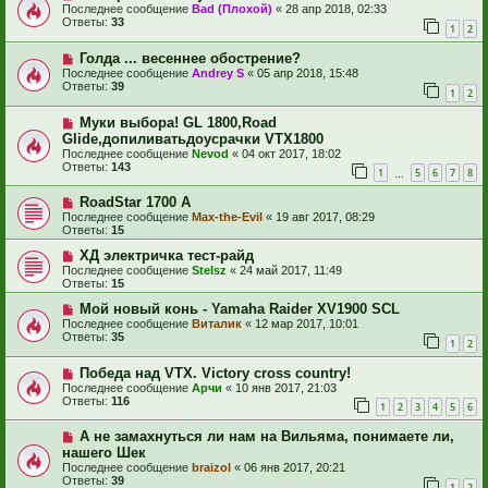
Последнее сообщение
Bad (Плохой)
«
28 апр 2018, 02:33
Ответы:
33
1
2
Голда ... весеннее обострение?
Последнее сообщение
Andrey S
«
05 апр 2018, 15:48
Ответы:
39
1
2
Муки выбора! GL 1800,Road
Glide,допиливатьдоусрачки VTX1800
Последнее сообщение
Nevod
«
04 окт 2017, 18:02
Ответы:
143
1
5
6
7
8
…
RoadStar 1700 A
Последнее сообщение
Max-the-Evil
«
19 авг 2017, 08:29
Ответы:
15
ХД электричка тест-райд
Последнее сообщение
Stelsz
«
24 май 2017, 11:49
Ответы:
15
Мой новый конь - Yamaha Raider XV1900 SCL
Последнее сообщение
Виталик
«
12 мар 2017, 10:01
Ответы:
35
1
2
Победа над VTX. Victory cross country!
Последнее сообщение
Арчи
«
10 янв 2017, 21:03
Ответы:
116
1
2
3
4
5
6
А не замахнуться ли нам на Вильяма, понимаете ли,
нашего Шек
Последнее сообщение
braizol
«
06 янв 2017, 20:21
Ответы:
39
1
2