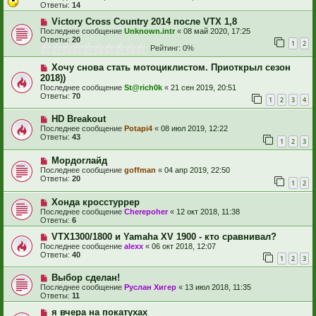
Ответы:
14
Victory Cross Country 2014 после VTX 1,8
Последнее сообщение
Unknown.intr
«
08 май 2020, 17:25
Ответы:
20
1
2
Рейтинг: 0%
Хочу снова стать мотоциклистом. Приоткрыл сезон
2018))
Последнее сообщение
St@rich0k
«
21 сен 2019, 20:51
Ответы:
70
1
2
3
4
HD Breakout
Последнее сообщение
Potapi4
«
08 июл 2019, 12:22
Ответы:
43
1
2
3
Мордоглайд
Последнее сообщение
goffman
«
04 апр 2019, 22:50
Ответы:
20
1
2
Хонда кросстуррер
Последнее сообщение
Cherepoher
«
12 окт 2018, 11:38
Ответы:
6
VTX1300/1800 и Yamaha XV 1900 - кто сравнивал?
Последнее сообщение
alexx
«
06 окт 2018, 12:07
Ответы:
40
1
2
3
Выбор сделан!
Последнее сообщение
Руслан Хигер
«
13 июл 2018, 11:35
Ответы:
11
я вчера на покатухах