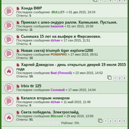
1
6
7
8
9
…
Хонда ВФР
Последнее сообщение
-BULLET-
«
01 дек 2015, 19:24
Ответы:
5
Приехал с алко-эндуро ралли. Калмыкия. Пустыня.
Последнее сообщение
basenok
«
01 окт 2015, 15:56
Ответы:
11
Сынишка 15 лет на выфере в Фирсановке.
Последнее сообщение
dzhan
«
17 сен 2015, 11:51
Ответы:
4
Новая секта) triumph tiger explorer1200
Последнее сообщение
РОМАРИО
«
27 июл 2015, 09:51
Ответы:
16
Харлей Дэвидсон - день открытых дверей 19 июля 2015
года
Последнее сообщение
Bad (Плохой)
«
22 июл 2015, 14:52
Ответы:
55
1
2
3
Irbis ttr 125
Последнее сообщение
Соловей
«
17 июн 2015, 14:04
Катался вторым номером
Последнее сообщение
dzhan
«
11 май 2015, 11:48
Ответы:
9
Секта победила. Электроглайд.
Последнее сообщение
Blizzard
«
29 апр 2015, 13:59
Ответы:
91
1
2
3
4
5
Рейтинг: 0%