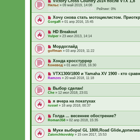
Victory Cross Country 2014 после VTX 1,8
Нильс
»
09 май 2019, 14:08
Рейтинг: 0%
Хочу снова стать мотоциклистом. Приоткр
GorgaR
»
01 апр 2016, 15:45
HD Breakout
Vulper
»
23 июл 2013, 14:14
Мордоглайд
goffman
»
03 апр 2019, 11:22
Хонда кросстуррер
Коневод
»
01 июл 2018, 16:30
VTX1300/1800 и Yamaha XV 1900 - кто срав
Ramzes
»
20 май 2018, 11:18
Выбор сделан!
Сhe
»
12 июл 2018, 23:01
я вчера на покатухах
russel
»
18 апр 2018, 00:37
Голда ... весеннее обострение?
Roman358
»
02 апр 2018, 15:35
Муки выбора! GL 1800,Road Glide,допили
Zaionchkovskiy
»
15 сен 2017, 15:53