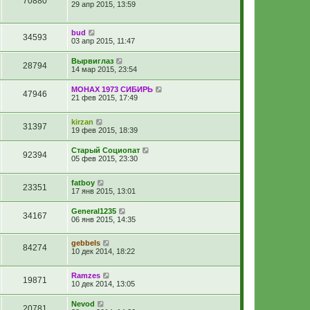
70880
29 апр 2015, 13:59
bud
34593
03 апр 2015, 11:47
Вырвиглаз
28794
14 мар 2015, 23:54
МОНАХ 1973 СИБИРЬ
47946
21 фев 2015, 17:49
kirzan
31397
19 фев 2015, 18:39
Старый Социопат
92394
05 фев 2015, 23:30
fatboy
23351
17 янв 2015, 13:01
General1235
34167
06 янв 2015, 14:35
gebbels
84274
10 дек 2014, 18:22
Ramzes
19871
10 дек 2014, 13:05
Nevod
20781