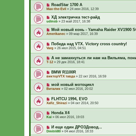
RoadStar 1700 A
Max-the-Evil
»
24 июн 2016, 12:39
ХД электричка тест-райд
udinsb
»
23 май 2017, 16:38
Мой новый конь - Yamaha Raider XV1900 
Amerikanec
»
09 мар 2017, 16:39
Победа над VTX. Victory cross country!
Varg
»
26 июл 2015, 04:51
А не замахнуться ли нам на Вильяма, пон
T-12
»
29 дек 2016, 18:41
BMW R1100R
викторVTX тавда
»
22 окт 2016, 16:59
мой новый мотоцикл
Виталик
»
02 июл 2016, 20:02
FLHTCU 1994, EVO
Xafiz_Shirazi
»
04 окт 2014, 20:50
Honda X4
Kai
»
06 июл 2016, 19:03
И еще один ДРОЗДовод...
Dmitrii80
»
04 июл 2016, 18:33