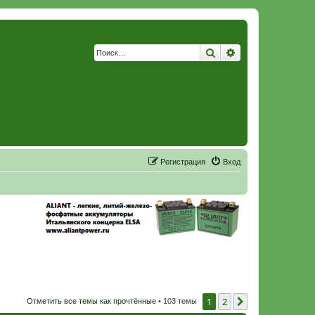
Поиск
Расширенный по
Р
е
г
и
с
т
р
а
ц
и
я
Вход
1
2
След.
Отметить все темы как прочтённые
• 103 темы