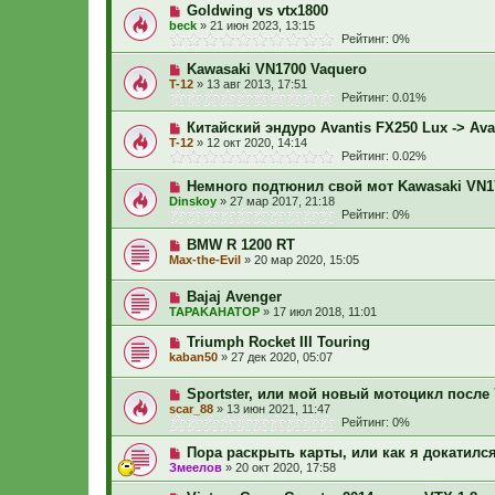
Goldwing vs vtx1800
beck
»
21 июн 2023, 13:15
Рейтинг: 0%
Kawasaki VN1700 Vaquero
T-12
»
13 авг 2013, 17:51
Рейтинг: 0.01%
Китайский эндуро Avantis FX250 Lux -> Ava
T-12
»
12 окт 2020, 14:14
Рейтинг: 0.02%
Немного подтюнил свой мот Kawasaki VN1
Dinskoy
»
27 мар 2017, 21:18
Рейтинг: 0%
BMW R 1200 RT
Max-the-Evil
»
20 мар 2020, 15:05
Bajaj Avenger
TAPAKAHATOP
»
17 июл 2018, 11:01
Triumph Rocket III Touring
kaban50
»
27 дек 2020, 05:07
Sportster, или мой новый мотоцикл после 
scar_88
»
13 июн 2021, 11:47
Рейтинг: 0%
Пора раскрыть карты, или как я докатился
Змеелов
»
20 окт 2020, 17:58