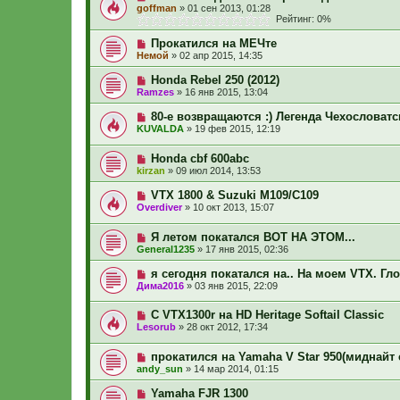
goffman
»
01 сен 2013, 01:28
Рейтинг: 0%
Прокатился на МЕЧте
Немой
»
02 апр 2015, 14:35
Honda Rebel 250 (2012)
Ramzes
»
16 янв 2015, 13:04
80-е возвращаются :) Легенда Чехословат
KUVALDA
»
19 фев 2015, 12:19
Honda cbf 600abc
kirzan
»
09 июл 2014, 13:53
VTX 1800 & Suzuki M109/C109
Overdiver
»
10 окт 2013, 15:07
Я летом покатался ВОТ НА ЭТОМ...
General1235
»
17 янв 2015, 02:36
я сегодня покатался на.. На моем VTX. Г
Дима2016
»
03 янв 2015, 22:09
C VTX1300r на HD Heritage Softail Classic
Lesorub
»
28 окт 2012, 17:34
прокатился на Yamaha V Star 950(миднайт 
andy_sun
»
14 мар 2014, 01:15
Yamaha FJR 1300