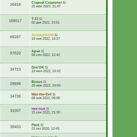
Старый Социопат
26918
25 июн 2023, 21:47
T-12
169517
02 дек 2022, 23:51
Andreybike98
68287
16 ноя 2022, 16:27
Арчи
87620
08 сен 2022, 12:42
Dim'OK
34723
22 июл 2022, 10:42
Bonus
28696
20 июн 2022, 19:04
Max-the-Evil
34736
08 ноя 2021, 09:05
чих-пых
31007
15 сен 2021, 21:30
Pauk
30403
22 окт 2020, 12:43