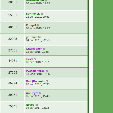
Unknown.intr
38691
08 май 2020, 17:25
St@rich0k
55331
21 сен 2019, 20:51
Potapi4
48501
08 июл 2019, 12:22
goffman
32005
04 апр 2019, 22:50
Cherepoher
27501
12 окт 2018, 11:38
alexx
44051
06 окт 2018, 12:07
Руслан Хигер
27665
13 июл 2018, 11:35
Bad (Плохой)
35274
28 апр 2018, 02:33
Andrey S
39251
05 апр 2018, 15:48
Nevod
75045
04 окт 2017, 18:02