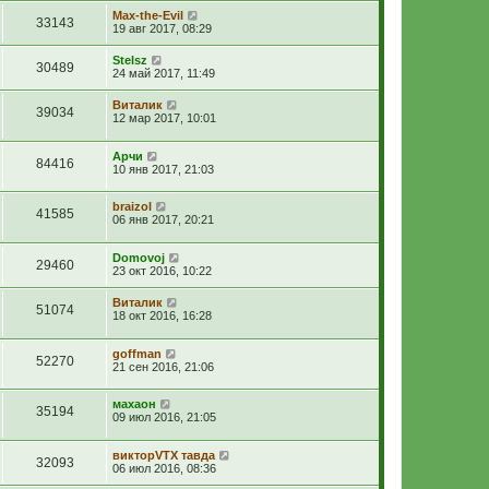
Max-the-Evil
33143
19 авг 2017, 08:29
Stelsz
30489
24 май 2017, 11:49
Виталик
39034
12 мар 2017, 10:01
Арчи
84416
10 янв 2017, 21:03
braizol
41585
06 янв 2017, 20:21
Domovoj
29460
23 окт 2016, 10:22
Виталик
51074
18 окт 2016, 16:28
goffman
52270
21 сен 2016, 21:06
махаон
35194
09 июл 2016, 21:05
викторVTX тавда
32093
06 июл 2016, 08:36