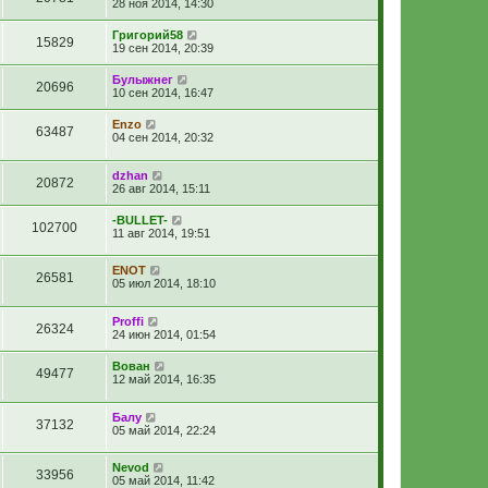
28 ноя 2014, 14:30
Григорий58
15829
19 сен 2014, 20:39
Булыжнег
20696
10 сен 2014, 16:47
Enzo
63487
04 сен 2014, 20:32
dzhan
20872
26 авг 2014, 15:11
-BULLET-
102700
11 авг 2014, 19:51
ENOT
26581
05 июл 2014, 18:10
Proffi
26324
24 июн 2014, 01:54
Вован
49477
12 май 2014, 16:35
Балу
37132
05 май 2014, 22:24
Nevod
33956
05 май 2014, 11:42