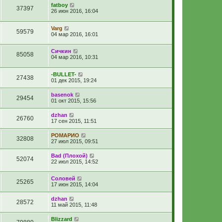
fatboy
37397
26 июн 2016, 16:04
Varg
59579
04 мар 2016, 16:01
Сичкин
85058
04 мар 2016, 10:31
-BULLET-
27438
01 дек 2015, 19:24
basenok
29454
01 окт 2015, 15:56
dzhan
26760
17 сен 2015, 11:51
РОМАРИО
32808
27 июл 2015, 09:51
Bad (Плохой)
52074
22 июл 2015, 14:52
Соловей
25265
17 июн 2015, 14:04
dzhan
28572
11 май 2015, 11:48
Blizzard