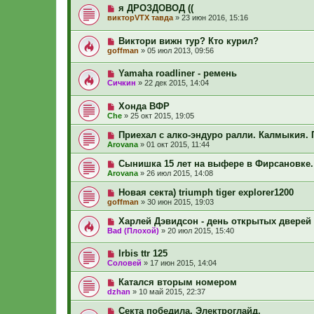
я ДРОЗДОВОД ((
викторVTX тавда
»
23 июн 2016, 15:16
Виктори вижн тур? Кто курил?
goffman
»
05 июл 2013, 09:56
Yamaha roadliner - ремень
Сичкин
»
22 дек 2015, 14:04
Хонда ВФР
Сhe
»
25 окт 2015, 19:05
Приехал с алко-эндуро ралли. Калмыкия. 
Arovana
»
01 окт 2015, 11:44
Сынишка 15 лет на выфере в Фирсановке.
Arovana
»
26 июл 2015, 14:08
Новая секта) triumph tiger explorer1200
goffman
»
30 июн 2015, 19:03
Харлей Дэвидсон - день открытых дверей 
Bad (Плохой)
»
20 июл 2015, 15:40
Irbis ttr 125
Соловей
»
17 июн 2015, 14:04
Катался вторым номером
dzhan
»
10 май 2015, 22:37
Секта победила. Электроглайд.