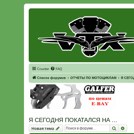
Регистрация
Ссылки
FAQ
Список форумов
ОТЧЕТЫ ПО МОТОЦИКЛАМ
Я СЕГО
Я СЕГОДНЯ ПОКАТАЛСЯ НА ...
Новая тема
Поиск
Рас
Н
о
в
а
я
т
е
м
а