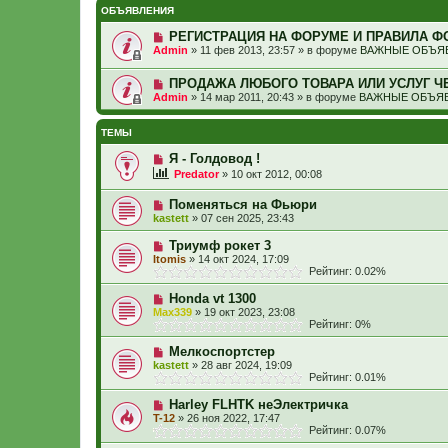
ОБЪЯВЛЕНИЯ
РЕГИСТРАЦИЯ НА ФОРУМЕ И ПРАВИЛА Ф
Admin
»
11 фев 2013, 23:57
» в форуме
ВАЖНЫЕ ОБЪЯВ
ПРОДАЖА ЛЮБОГО ТОВАРА ИЛИ УСЛУГ Ч
Admin
»
14 мар 2011, 20:43
» в форуме
ВАЖНЫЕ ОБЪЯВ
ТЕМЫ
Я - Голдовод !
Predator
»
10 окт 2012, 00:08
Поменяться на Фьюри
kastett
»
07 сен 2025, 23:43
Триумф рокет 3
Itomis
»
14 окт 2024, 17:09
Рейтинг: 0.02%
Honda vt 1300
Max339
»
19 окт 2023, 23:08
Рейтинг: 0%
Мелкоспортстер
kastett
»
28 авг 2024, 19:09
Рейтинг: 0.01%
Harley FLHTK неЭлектричка
T-12
»
26 ноя 2022, 17:47
Рейтинг: 0.07%