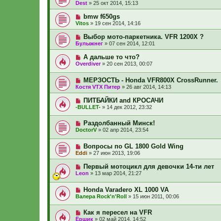
Dest
»
25 окт 2014, 15:13
bmw f650gs
Vitos
»
19 сен 2014, 14:16
Выбор мото-паркетника. VFR 1200X ?
Булыжнег
»
07 сен 2014, 12:01
А дальше то что?
Overdiver
»
20 сен 2013, 00:07
МЕРЗОСТЬ - Honda VFR800X CrossRunner.
Костя VTX Питер
»
26 авг 2014, 14:13
ПИТБАЙКИ and КРОСАЧИ
-BULLET-
»
14 дек 2012, 23:32
Раздолбанный Минск!
DoctorV
»
02 апр 2014, 23:54
Вопросы по GL 1800 Gold Wing
Eddi
»
27 июн 2013, 19:06
Первый мотоцикл для девочки 14-ти лет
Leon
»
13 мар 2014, 21:27
Honda Varadero XL 1000 VA
Валера Rock'n'Roll
»
15 июн 2011, 00:06
Как я пересел на VFR
Ёршик
»
02 май 2014, 14:52