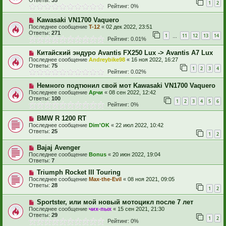
1
2
Рейтинг: 0%
Kawasaki VN1700 Vaquero
Последнее сообщение
T-12
«
02 дек 2022, 23:51
Ответы:
271
1
11
12
13
14
…
Рейтинг: 0.01%
Китайский эндуро Avantis FX250 Lux -> Avantis A7 Lux
Последнее сообщение
Andreybike98
«
16 ноя 2022, 16:27
Ответы:
75
1
2
3
4
Рейтинг: 0.02%
Немного подтюнил свой мот Kawasaki VN1700 Vaquero
Последнее сообщение
Арчи
«
08 сен 2022, 12:42
Ответы:
100
1
2
3
4
5
6
Рейтинг: 0%
BMW R 1200 RT
Последнее сообщение
Dim'OK
«
22 июл 2022, 10:42
Ответы:
25
1
2
Bajaj Avenger
Последнее сообщение
Bonus
«
20 июн 2022, 19:04
Ответы:
7
Triumph Rocket III Touring
Последнее сообщение
Max-the-Evil
«
08 ноя 2021, 09:05
Ответы:
28
1
2
Sportster, или мой новый мотоцикл после 7 лет
Последнее сообщение
чих-пых
«
15 сен 2021, 21:30
Ответы:
29
1
2
Рейтинг: 0%