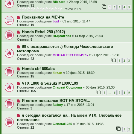
Последнее сообщение
Blizzard
«
29 апр 2015, 13:59
Ответы:
91
1
2
3
4
5
Рейтинг: 0%
Прокатился на МЕЧте
Последнее сообщение
bud
«
03 апр 2015, 11:47
Ответы:
19
Honda Rebel 250 (2012)
Последнее сообщение
Вырвиглаз
«
14 мар 2015, 23:54
Ответы:
9
80-е возвращаются :) Легенда Чехословатского
мотопрома.
Последнее сообщение
МОНАХ 1973 СИБИРЬ
«
21 фев 2015, 17:49
Ответы:
42
1
2
3
Honda cbf 600abc
Последнее сообщение
kirzan
«
19 фев 2015, 18:39
Ответы:
15
VTX 1800 & Suzuki M109/C109
Последнее сообщение
Старый Социопат
«
05 фев 2015, 23:30
Ответы:
165
1
6
7
8
9
…
Я летом покатался ВОТ НА ЭТОМ...
Последнее сообщение
fatboy
«
17 янв 2015, 13:01
Ответы:
3
я сегодня покатался на.. На моем VTX. Глобальное
потепление
Последнее сообщение
General1235
«
06 янв 2015, 14:35
Ответы:
22
1
2