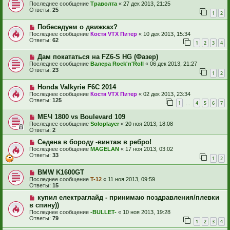
Последнее сообщение
Траволта
«
27 дек 2013, 21:25
Ответы:
25
1
2
Побеседуем о движках?
Последнее сообщение
Костя VTX Питер
«
10 дек 2013, 15:34
Ответы:
62
1
2
3
4
Дам покататься на FZ6-S HG (Фазер)
Последнее сообщение
Валера Rock'n'Roll
«
06 дек 2013, 21:27
Ответы:
23
1
2
Honda Valkyrie F6C 2014
Последнее сообщение
Костя VTX Питер
«
02 дек 2013, 23:34
Ответы:
125
1
4
5
6
7
…
МЕЧ 1800 vs Boulevard 109
Последнее сообщение
Soloplayer
«
20 ноя 2013, 18:08
Ответы:
2
Седена в бороду -винтаж в ребро!
Последнее сообщение
MAGELAN
«
17 ноя 2013, 03:02
Ответы:
33
1
2
BMW K1600GT
Последнее сообщение
T-12
«
11 ноя 2013, 09:59
Ответы:
15
купил електраглайд - принимаю поздравления/плевки
в спину))
Последнее сообщение
-BULLET-
«
10 ноя 2013, 19:28
Ответы:
79
1
2
3
4