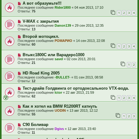
А вот образумьте!!!
Последнее сообщение
Rider1800
«
04 ноя 2013, 17:10
Ответы:
75
1
2
3
4
V-MAX с закрытия
Последнее сообщение
Danon139
«
29 сен 2013, 12:35
Ответы:
13
Второй мотоцикл.
Последнее сообщение
РОМАРИО
«
14 сен 2013, 22:08
Ответы:
60
1
2
3
4
Втыкс1800С или Варадеро1000
Последнее сообщение
savel
«
02 сен 2013, 20:01
Ответы:
21
1
2
HD Road King 2005
Последнее сообщение
-BULLET-
«
01 сен 2013, 08:58
Ответы:
12
Тест-драйв Голдвинга от ортодоксального VTX-вода.
Последнее сообщение
Ictor
«
22 авг 2013, 21:59
Ответы:
62
1
2
3
4
Как я хотел на BMW R1200RT катнуть
Последнее сообщение
UODIN
«
13 авг 2013, 12:12
Ответы:
55
1
2
3
С90 Боливар
Последнее сообщение
Dgivs
«
12 авг 2013, 23:40
Ответы:
11