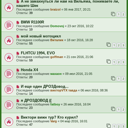
А не замахнуться ли нам на Вильяма, понимаете ли,
нашего Шек
Последнее сообщение
braizol
«
06 янв 2017, 20:21
Ответы:
39
1
2
BMW R1100R
Последнее сообщение
Domovoj
«
23 окт 2016, 10:22
Ответы:
10
мой новый мотоцикл
Последнее сообщение
Виталик
«
18 окт 2016, 16:28
Ответы:
55
1
2
3
FLHTCU 1994, EVO
Последнее сообщение
goffman
«
21 сен 2016, 21:06
Ответы:
59
1
2
3
Honda X4
Последнее сообщение
махаон
«
09 июл 2016, 21:05
Ответы:
20
1
2
И еще один ДРОЗДовод...
Последнее сообщение
викторVTX тавда
«
06 июл 2016, 08:36
Ответы:
14
я ДРОЗДОВОД ((
Последнее сообщение
fatboy
«
26 июн 2016, 16:04
Ответы:
23
1
2
Виктори вижн тур? Кто курил?
Последнее сообщение
Varg
«
04 мар 2016, 16:01
Ответы:
47
1
2
3