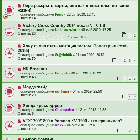
Пора раскрыть карты, или как я докатился до такой
жизни)
Последнее сообщение
Pauk
«
22 окт 2020, 12:43
Ответы:
14
Victory Cross Country 2014 после VTX 1,8
Последнее сообщение
Unknown.intr
«
08 май 2020, 17:25
Ответы:
20
1
2
Рейтинг: 0%
Хочу снова стать мотоциклистом. Приоткрыл сезон
2018))
Последнее сообщение
St@rich0k
«
21 сен 2019, 20:51
Ответы:
70
1
2
3
4
HD Breakout
Последнее сообщение
Potapi4
«
08 июл 2019, 12:22
Ответы:
43
1
2
3
Мордоглайд
Последнее сообщение
goffman
«
04 апр 2019, 22:50
Ответы:
20
1
2
Хонда кросстуррер
Последнее сообщение
Cherepoher
«
12 окт 2018, 11:38
Ответы:
6
VTX1300/1800 и Yamaha XV 1900 - кто сравнивал?
Последнее сообщение
alexx
«
06 окт 2018, 12:07
Ответы:
40
1
2
3
Выбор сделан!