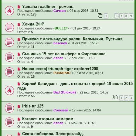
Yamaha roadliner - ремень
Последнее сообщение
Сичкин
«
04 мар 2016, 10:31
Ответы:
175
1
6
7
8
9
…
Хонда ВФР
Последнее сообщение
-BULLET-
«
01 дек 2015, 19:24
Ответы:
5
Приехал с алко-эндуро ралли. Калмыкия. Пустыня.
Последнее сообщение
basenok
«
01 окт 2015, 15:56
Ответы:
11
Сынишка 15 лет на выфере в Фирсановке.
Последнее сообщение
dzhan
«
17 сен 2015, 11:51
Ответы:
4
Новая секта) triumph tiger explorer1200
Последнее сообщение
РОМАРИО
«
27 июл 2015, 09:51
Ответы:
16
Харлей Дэвидсон - день открытых дверей 19 июля 2015
года
Последнее сообщение
Bad (Плохой)
«
22 июл 2015, 14:52
Ответы:
55
1
2
3
Irbis ttr 125
Последнее сообщение
Соловей
«
17 июн 2015, 14:04
Катался вторым номером
Последнее сообщение
dzhan
«
11 май 2015, 11:48
Ответы:
9
Секта победила. Электроглайд.