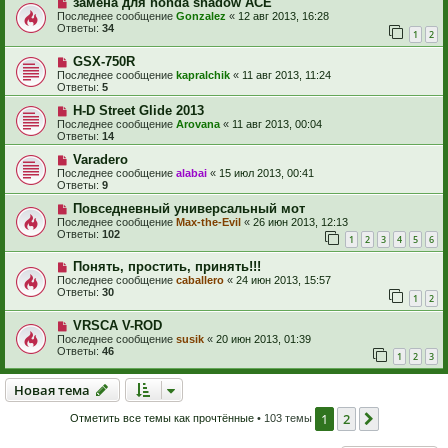
замена для honda shadow АСЕ
Последнее сообщение
Gonzalez
«
12 авг 2013, 16:28
Ответы:
34
1
2
GSX-750R
Последнее сообщение
kapralchik
«
11 авг 2013, 11:24
Ответы:
5
H-D Street Glide 2013
Последнее сообщение
Arovana
«
11 авг 2013, 00:04
Ответы:
14
Varadero
Последнее сообщение
alabai
«
15 июл 2013, 00:41
Ответы:
9
Повседневный универсальный мот
Последнее сообщение
Max-the-Evil
«
26 июн 2013, 12:13
Ответы:
102
1
2
3
4
5
6
Понять, простить, принять!!!
Последнее сообщение
caballero
«
24 июн 2013, 15:57
Ответы:
30
1
2
VRSCA V-ROD
Последнее сообщение
susik
«
20 июн 2013, 01:39
Ответы:
46
1
2
3
Новая тема
Н
о
в
а
я
т
е
м
а
1
2
След.
Отметить все темы как прочтённые
• 103 темы