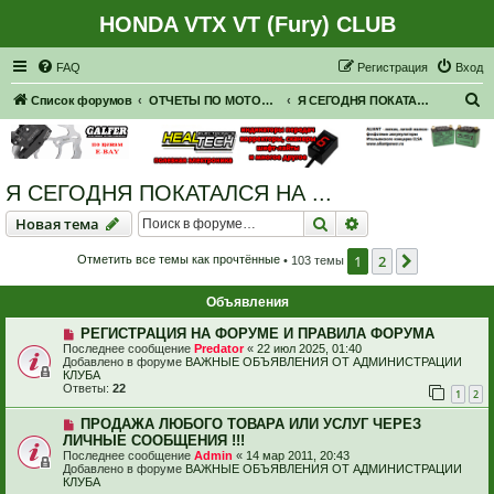
HONDA VTX VT (Fury) CLUB
Регистрация
FAQ
Р
е
г
и
с
т
р
а
ц
и
я
Вход
П
Список форумов
ОТЧЕТЫ ПО МОТОЦИКЛАМ
Я СЕГОДНЯ ПОКАТАЛСЯ НА ...
о
и
с
Я СЕГОДНЯ ПОКАТАЛСЯ НА ...
к
Новая тема
Поиск
Расширенный пои
Н
о
в
а
я
т
е
м
а
1
2
След.
Отметить все темы как прочтённые
• 103 темы
Объявления
РЕГИСТРАЦИЯ НА ФОРУМЕ И ПРАВИЛА ФОРУМА
Последнее сообщение
Predator
«
22 июл 2025, 01:40
Добавлено в форуме
ВАЖНЫЕ ОБЪЯВЛЕНИЯ ОТ АДМИНИСТРАЦИИ
КЛУБА
Ответы:
22
1
2
ПРОДАЖА ЛЮБОГО ТОВАРА ИЛИ УСЛУГ ЧЕРЕЗ
ЛИЧНЫЕ СООБЩЕНИЯ !!!
Последнее сообщение
Admin
«
14 мар 2011, 20:43
Добавлено в форуме
ВАЖНЫЕ ОБЪЯВЛЕНИЯ ОТ АДМИНИСТРАЦИИ
КЛУБА