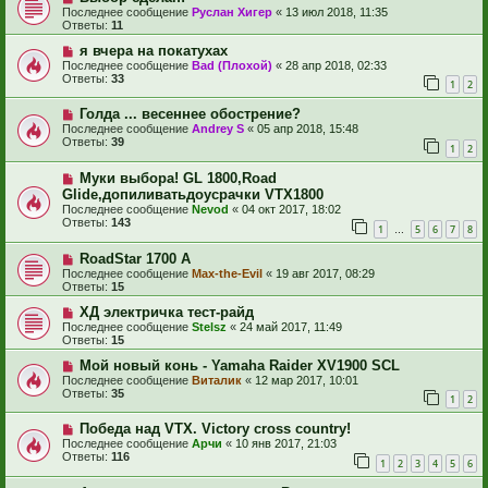
Последнее сообщение
Руслан Хигер
«
13 июл 2018, 11:35
Ответы:
11
я вчера на покатухах
Последнее сообщение
Bad (Плохой)
«
28 апр 2018, 02:33
Ответы:
33
1
2
Голда ... весеннее обострение?
Последнее сообщение
Andrey S
«
05 апр 2018, 15:48
Ответы:
39
1
2
Муки выбора! GL 1800,Road
Glide,допиливатьдоусрачки VTX1800
Последнее сообщение
Nevod
«
04 окт 2017, 18:02
Ответы:
143
1
5
6
7
8
…
RoadStar 1700 A
Последнее сообщение
Max-the-Evil
«
19 авг 2017, 08:29
Ответы:
15
ХД электричка тест-райд
Последнее сообщение
Stelsz
«
24 май 2017, 11:49
Ответы:
15
Мой новый конь - Yamaha Raider XV1900 SCL
Последнее сообщение
Виталик
«
12 мар 2017, 10:01
Ответы:
35
1
2
Победа над VTX. Victory cross country!
Последнее сообщение
Арчи
«
10 янв 2017, 21:03
Ответы:
116
1
2
3
4
5
6