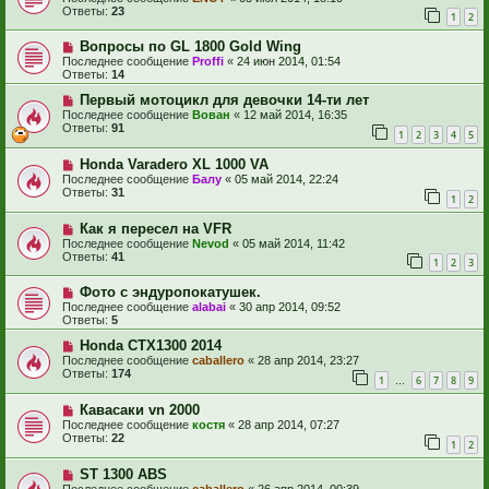
Ответы:
23
1
2
Вопросы по GL 1800 Gold Wing
Последнее сообщение
Proffi
«
24 июн 2014, 01:54
Ответы:
14
Первый мотоцикл для девочки 14-ти лет
Последнее сообщение
Вован
«
12 май 2014, 16:35
Ответы:
91
1
2
3
4
5
Honda Varadero XL 1000 VA
Последнее сообщение
Балу
«
05 май 2014, 22:24
Ответы:
31
1
2
Как я пересел на VFR
Последнее сообщение
Nevod
«
05 май 2014, 11:42
Ответы:
41
1
2
3
Фото с эндуропокатушек.
Последнее сообщение
alabai
«
30 апр 2014, 09:52
Ответы:
5
Honda CTX1300 2014
Последнее сообщение
caballero
«
28 апр 2014, 23:27
Ответы:
174
1
6
7
8
9
…
Кавасаки vn 2000
Последнее сообщение
костя
«
28 апр 2014, 07:27
Ответы:
22
1
2
ST 1300 ABS
Последнее сообщение
caballero
«
26 апр 2014, 00:39