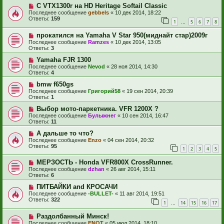
C VTX1300r на HD Heritage Softail Classic
Последнее сообщение
gebbels
«
10 дек 2014, 18:22
Ответы:
159
1
5
6
7
8
…
прокатился на Yamaha V Star 950(миднайт стар)2009г
Последнее сообщение
Ramzes
«
10 дек 2014, 13:05
Ответы:
3
Yamaha FJR 1300
Последнее сообщение
Nevod
«
28 ноя 2014, 14:30
Ответы:
4
bmw f650gs
Последнее сообщение
Григорий58
«
19 сен 2014, 20:39
Ответы:
1
Выбор мото-паркетника. VFR 1200X ?
Последнее сообщение
Булыжнег
«
10 сен 2014, 16:47
Ответы:
11
А дальше то что?
Последнее сообщение
Enzo
«
04 сен 2014, 20:32
Ответы:
95
1
2
3
4
5
МЕРЗОСТЬ - Honda VFR800X CrossRunner.
Последнее сообщение
dzhan
«
26 авг 2014, 15:11
Ответы:
6
ПИТБАЙКИ and КРОСАЧИ
Последнее сообщение
-BULLET-
«
11 авг 2014, 19:51
Ответы:
322
1
14
15
16
17
…
Раздолбанный Минск!
Последнее сообщение
ENOT
«
05 июл 2014, 18:10