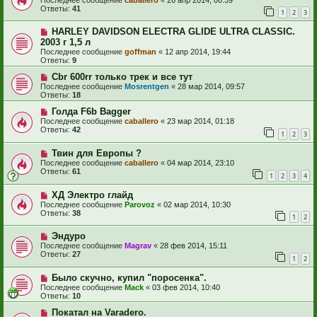
Ответы:
41
1
2
3
HARLEY DAVIDSON ELECTRA GLIDE ULTRA CLASSIC.
2003 г 1,5 л
Последнее сообщение
goffman
«
12 апр 2014, 19:44
Ответы:
9
Cbr 600rr только трек и все тут
Последнее сообщение
Mosrentgen
«
28 мар 2014, 09:57
Ответы:
18
Голда F6b Bagger
Последнее сообщение
caballero
«
23 мар 2014, 01:18
Ответы:
42
1
2
3
Твин для Европы ?
Последнее сообщение
caballero
«
04 мар 2014, 23:10
Ответы:
61
1
2
3
4
ХД Электро глайд
Последнее сообщение
Parovoz
«
02 мар 2014, 10:30
Ответы:
38
1
2
Эндуро
Последнее сообщение
Magrav
«
28 фев 2014, 15:11
Ответы:
27
1
2
Было скучно, купил "поросенка".
Последнее сообщение
Mack
«
03 фев 2014, 10:40
Ответы:
10
Покатал на Varadero.