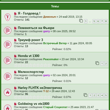
Темы
Я - Голдовод !
Последнее сообщение
Димоныч
«
24 май 2019, 13:15
Ответы:
141
1
5
6
7
8
…
Поменяться на Фьюри
Последнее сообщение
garry
«
08 сен 2025, 09:52
Ответы:
1
Триумф рокет 3
Последнее сообщение
Встречный Ветер
«
11 дек 2024, 00:05
Ответы:
13
Рейтинг: 0.02%
Honda vt 1300
Последнее сообщение
Peacemaker
«
23 окт 2024, 10:34
Ответы:
22
1
2
Рейтинг: 0%
Мелкоспортстер
Последнее сообщение
garry
«
02 сен 2024, 20:01
Ответы:
12
Рейтинг: 0.01%
Harley FLHTK неЭлектричка
Последнее сообщение
T-12
«
26 июл 2024, 12:43
Ответы:
95
1
2
3
4
5
Рейтинг: 0.07%
Goldwing vs vtx1800
Последнее сообщение
Старый Социопат
«
25 июн 2023, 21:47
Ответы:
35