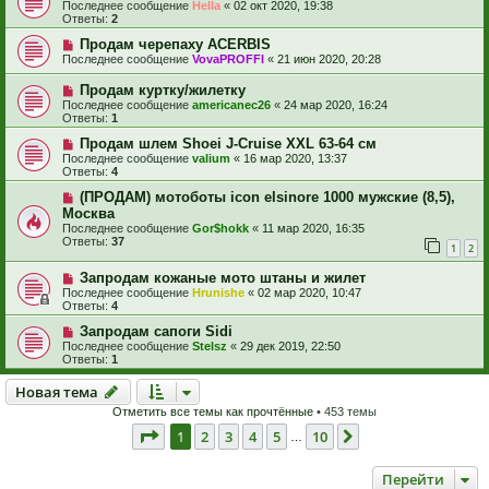
Последнее сообщение
Hella
«
02 окт 2020, 19:38
Ответы:
2
Продам черепаху ACERBIS
Последнее сообщение
VovaPROFFI
«
21 июн 2020, 20:28
Продам куртку/жилетку
Последнее сообщение
americanec26
«
24 мар 2020, 16:24
Ответы:
1
Продам шлем Shoei J-Cruise XXL 63-64 см
Последнее сообщение
valium
«
16 мар 2020, 13:37
Ответы:
4
(ПРОДАМ) мотоботы icon elsinore 1000 мужские (8,5),
Москва
Последнее сообщение
Gor$hokk
«
11 мар 2020, 16:35
Ответы:
37
1
2
Запродам кожаные мото штаны и жилет
Последнее сообщение
Hrunishe
«
02 мар 2020, 10:47
Ответы:
4
Запродам сапоги Sidi
Последнее сообщение
Stelsz
«
29 дек 2019, 22:50
Ответы:
1
Новая тема
Н
о
в
а
я
т
е
м
а
Отметить все темы как прочтённые
• 453 темы
Страница
1
из
10
1
2
3
4
5
10
След.
…
Перейти