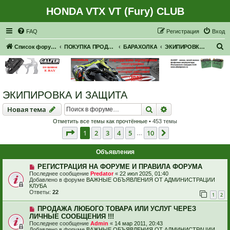
HONDA VTX VT (Fury) CLUB
Регистрация
FAQ
Р
е
г
и
с
т
р
а
ц
и
я
Вход
П
Список форумов
ПОКУПКА ПРОДАЖА
БАРАХОЛКА
ЭКИПИРОВКА И ЗАЩИТА
о
и
с
ЭКИПИРОВКА И ЗАЩИТА
к
Новая тема
Поиск
Расширенный пои
Н
о
в
а
я
т
е
м
а
Отметить все темы как прочтённые
• 453 темы
Страница
1
из
10
1
2
3
4
5
10
След.
…
Объявления
РЕГИСТРАЦИЯ НА ФОРУМЕ И ПРАВИЛА ФОРУМА
Последнее сообщение
Predator
«
22 июл 2025, 01:40
Добавлено в форуме
ВАЖНЫЕ ОБЪЯВЛЕНИЯ ОТ АДМИНИСТРАЦИИ
КЛУБА
Ответы:
22
1
2
ПРОДАЖА ЛЮБОГО ТОВАРА ИЛИ УСЛУГ ЧЕРЕЗ
ЛИЧНЫЕ СООБЩЕНИЯ !!!
Последнее сообщение
Admin
«
14 мар 2011, 20:43
Добавлено в форуме
ВАЖНЫЕ ОБЪЯВЛЕНИЯ ОТ АДМИНИСТРАЦИИ