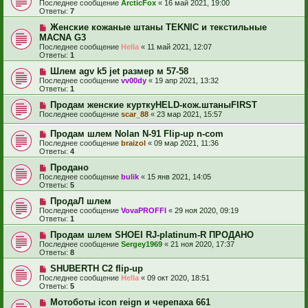
Последнее сообщение
ArcticFox
«
16 май 2021, 19:00
Ответы:
7
Женские кожаные штаны TEKNIC и текстильные
MACNA G3
Последнее сообщение
Hella
«
11 май 2021, 12:07
Ответы:
1
Шлем agv k5 jet размер м 57-58
Последнее сообщение
vv00dy
«
19 апр 2021, 13:32
Ответы:
1
Продам женские курткуHELD-кож.штаныFIRST
Последнее сообщение
scar_88
«
23 мар 2021, 15:57
Продам шлем Nolan N-91 Flip-up n-com
Последнее сообщение
braizol
«
09 мар 2021, 11:36
Ответы:
4
Продано
Последнее сообщение
bulik
«
15 янв 2021, 14:05
Ответы:
5
ПродаЛ шлем
Последнее сообщение
VovaPROFFI
«
29 ноя 2020, 09:19
Ответы:
1
Продам шлем SHOEI RJ-platinum-R ПРОДАНО
Последнее сообщение
Sergey1969
«
21 ноя 2020, 17:37
Ответы:
8
SHUBERTH C2 flip-up
Последнее сообщение
Hella
«
09 окт 2020, 18:51
Ответы:
5
Мотоботы icon reign и черепаха 661