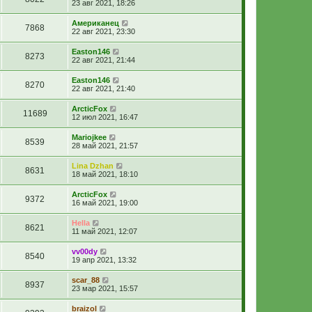
23 авг 2021, 18:26
Американец
7868
22 авг 2021, 23:30
Easton146
8273
22 авг 2021, 21:44
Easton146
8270
22 авг 2021, 21:40
ArcticFox
11689
12 июл 2021, 16:47
Mariojkee
8539
28 май 2021, 21:57
Lina Dzhan
8631
18 май 2021, 18:10
ArcticFox
9372
16 май 2021, 19:00
Hella
8621
11 май 2021, 12:07
vv00dy
8540
19 апр 2021, 13:32
scar_88
8937
23 мар 2021, 15:57
braizol