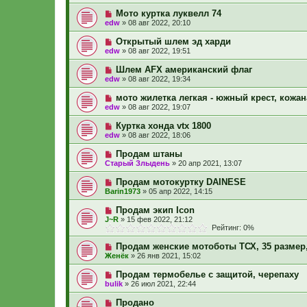
Мото куртка луквелл 74
edw
»
08 авг 2022, 20:10
Открытый шлем эд харди
edw
»
08 авг 2022, 19:51
Шлем AFX американский флаг
edw
»
08 авг 2022, 19:34
мото жилетка легкая - южный крест, кожан
edw
»
08 авг 2022, 19:07
Куртка хонда vtx 1800
edw
»
08 авг 2022, 18:06
Продам штаны
Старый Злыдень
»
20 апр 2021, 13:07
Продам мотокуртку DAINESE
Barin1973
»
05 апр 2022, 14:15
Продам экип Icon
J~R
»
15 фев 2022, 21:12
Рейтинг: 0%
Продам женские мотоботы ТСХ, 35 размер
Женёк
»
26 янв 2021, 15:02
Продам термобелье с защитой, черепаху
bulik
»
26 июл 2021, 22:44
Продано