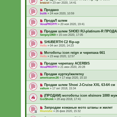
braizol
»
23 окт 2020, 14:41
Продано
bulik
»
24 ноя 2020, 10:59
ПродаЛ шлем
VovaPROFFI
»
20 ноя 2020, 19:41
Продам шлем SHOEI RJ-platinum-R ПРОД
Sergey1969
»
15 сен 2020, 17:05
SHUBERTH C2 flip-up
Hella
»
04 окт 2020, 14:23
Мотоботы icon reign и черепаха 661
Hella
»
23 мар 2020, 12:57
Продам черепаху ACERBIS
VovaPROFFI
»
21 июн 2020, 20:28
Продам куртку/жилетку
americanec26
»
17 мар 2020, 15:10
Продам шлем Shoei J-Cruise XXL 63-64 см
valium
»
17 окт 2018, 15:34
(ПРОДАМ) мотоботы icon elsinore 1000 муж
Gor$hokk
»
28 апр 2018, 17:41
Запродам кожаные мото штаны и жилет
Hrunishe
»
26 фев 2020, 15:32