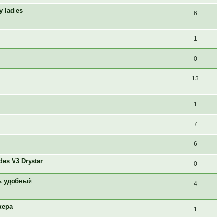
 ladies
6
1
0
13
1
7
6
es V3 Drystar
0
нь удобный
4
кера
1