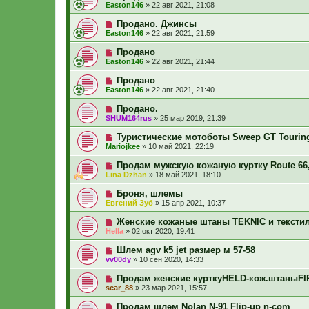
Easton146
»
22 авг 2021, 21:08
Продано. Джинсы
Easton146
»
22 авг 2021, 21:59
Продано
Easton146
»
22 авг 2021, 21:44
Продано
Easton146
»
22 авг 2021, 21:40
Продано.
SHUM164rus
»
25 мар 2019, 21:39
Туристические мотоботы Sweep GT Tourin
Mariojkee
»
10 май 2021, 22:19
Продам мужскую кожаную куртку Route 66
Lina Dzhan
»
18 май 2021, 18:10
Броня, шлемы
Евгений Зуб
»
15 апр 2021, 10:37
Женские кожаные штаны TEKNIC и текст
Hella
»
02 окт 2020, 19:41
Шлем agv k5 jet размер м 57-58
vv00dy
»
10 сен 2020, 14:33
Продам женские курткуHELD-кож.штаныFI
scar_88
»
23 мар 2021, 15:57
Продам шлем Nolan N-91 Flip-up n-com