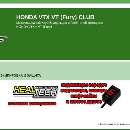
HONDA VTX VT (Fury) CLUB
Международный Клуб Владельцев и Любителей мотоцикла
HONDA VTX и VT (Fury)
ЭКИПИРОВКА И ЗАЩИТА
ширенный поиск
Отметить все темы 