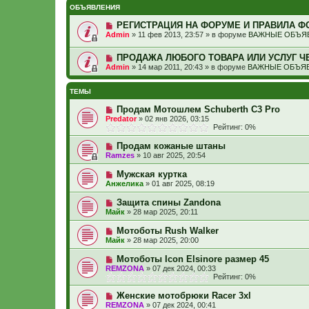
ОБЪЯВЛЕНИЯ
РЕГИСТРАЦИЯ НА ФОРУМЕ И ПРАВИЛА Ф
Admin
»
11 фев 2013, 23:57
» в форуме
ВАЖНЫЕ ОБЪЯВ
ПРОДАЖА ЛЮБОГО ТОВАРА ИЛИ УСЛУГ Ч
Admin
»
14 мар 2011, 20:43
» в форуме
ВАЖНЫЕ ОБЪЯВ
ТЕМЫ
Продам Мотошлем Schuberth C3 Pro
Predator
»
02 янв 2026, 03:15
Рейтинг: 0%
Продам кожаные штаны
Ramzes
»
10 авг 2025, 20:54
Мужская куртка
Анжелика
»
01 авг 2025, 08:19
Защита спины Zandona
Майк
»
28 мар 2025, 20:11
Мотоботы Rush Walker
Майк
»
28 мар 2025, 20:00
Мотоботы Icon Elsinore размер 45
REMZONA
»
07 дек 2024, 00:33
Рейтинг: 0%
Женские мотобрюки Racer 3xl
REMZONA
»
07 дек 2024, 00:41