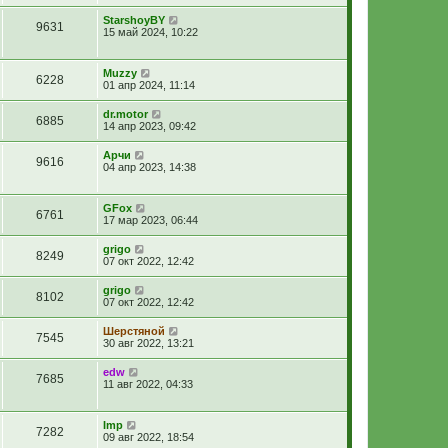
StarshoyBY
9631
15 май 2024, 10:22
Muzzy
6228
01 апр 2024, 11:14
dr.motor
6885
14 апр 2023, 09:42
Арчи
9616
04 апр 2023, 14:38
GFox
6761
17 мар 2023, 06:44
grigo
8249
07 окт 2022, 12:42
grigo
8102
07 окт 2022, 12:42
Шерстяной
7545
30 авг 2022, 13:21
edw
7685
11 авг 2022, 04:33
Imp
7282
09 авг 2022, 18:54