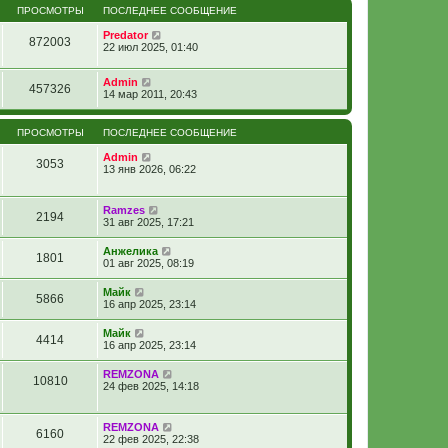
ПРОСМОТРЫ
ПОСЛЕДНЕЕ СООБЩЕНИЕ
Predator
872003
22 июл 2025, 01:40
Admin
457326
14 мар 2011, 20:43
ПРОСМОТРЫ
ПОСЛЕДНЕЕ СООБЩЕНИЕ
Admin
3053
13 янв 2026, 06:22
Ramzes
2194
31 авг 2025, 17:21
Анжелика
1801
01 авг 2025, 08:19
Майк
5866
16 апр 2025, 23:14
Майк
4414
16 апр 2025, 23:14
REMZONA
10810
24 фев 2025, 14:18
REMZONA
6160
22 фев 2025, 22:38