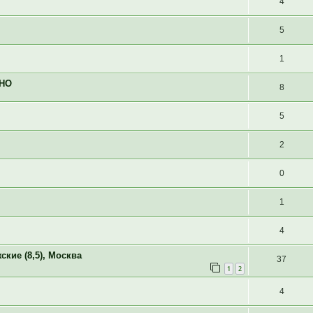
4
5
1
АНО
8
5
2
0
1
4
ские (8,5), Москва
37
1
2
4