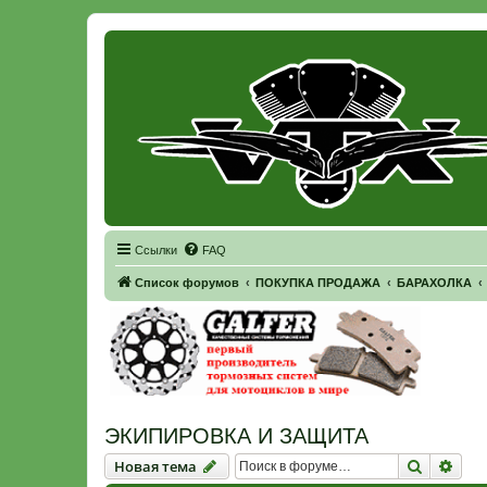
Регистрация
Ссылки
FAQ
Список форумов
ПОКУПКА ПРОДАЖА
БАРАХОЛКА
ЭКИПИРОВКА И ЗАЩИТА
Новая тема
Поиск
Рас
Н
о
в
а
я
т
е
м
а