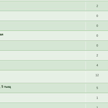
2
0
0
ая
0
0
2
4
12
, 5 тыщ
5
1
1