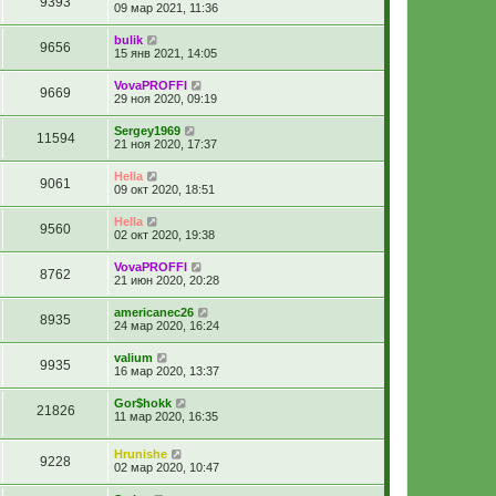
9393
09 мар 2021, 11:36
bulik
9656
15 янв 2021, 14:05
VovaPROFFI
9669
29 ноя 2020, 09:19
Sergey1969
11594
21 ноя 2020, 17:37
Hella
9061
09 окт 2020, 18:51
Hella
9560
02 окт 2020, 19:38
VovaPROFFI
8762
21 июн 2020, 20:28
americanec26
8935
24 мар 2020, 16:24
valium
9935
16 мар 2020, 13:37
Gor$hokk
21826
11 мар 2020, 16:35
Hrunishe
9228
02 мар 2020, 10:47