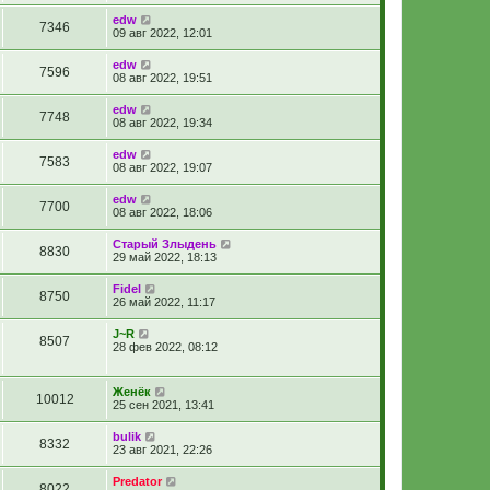
edw
7346
09 авг 2022, 12:01
edw
7596
08 авг 2022, 19:51
edw
7748
08 авг 2022, 19:34
edw
7583
08 авг 2022, 19:07
edw
7700
08 авг 2022, 18:06
Старый Злыдень
8830
29 май 2022, 18:13
Fidel
8750
26 май 2022, 11:17
J~R
8507
28 фев 2022, 08:12
Женёк
10012
25 сен 2021, 13:41
bulik
8332
23 авг 2021, 22:26
Predator
8022