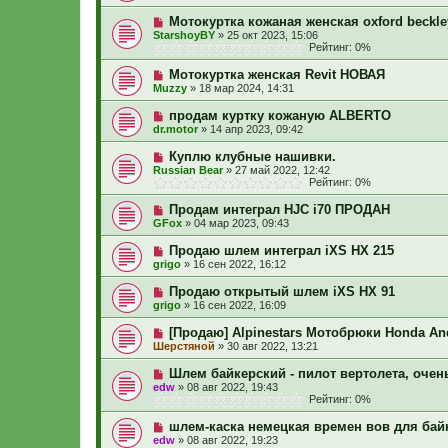
Мотокуртка кожаная женская oxford beckley
StarshoyBY
»
25 окт 2023, 15:06
Рейтинг: 0%
Мотокуртка женская Revit НОВАЯ
Muzzy
»
18 мар 2024, 14:31
продам куртку кожаную ALBERTO
dr.motor
»
14 апр 2023, 09:42
Куплю клубные нашивки.
Russian Bear
»
27 май 2022, 12:42
Рейтинг: 0%
Продам интеграл HJC i70 ПРОДАН
GFox
»
04 мар 2023, 09:43
Продаю шлем интеграл iXS HX 215
grigo
»
16 сен 2022, 16:12
Продаю открытый шлем iXS HX 91
grigo
»
16 сен 2022, 16:09
[Продаю] Alpinestars Мотобрюки Honda And
Шерстяной
»
30 авг 2022, 13:21
Шлем байкерский - пилот вертолета, оче
edw
»
08 авг 2022, 19:43
Рейтинг: 0%
шлем-каска немецкая времен вов для бай
edw
»
08 авг 2022, 19:23