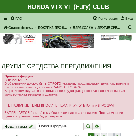
HONDA VTX VT (Fury) CLUB
Регистрация
FAQ
Р
е
г
и
с
т
р
а
ц
и
я
Вход
П
Список форумов
ПОКУПКА ПРОДАЖА
БАРАХОЛКА
ДРУГИЕ СРЕДСТВА ПЕРЕДВИЖЕНИЯ
о
и
с
к
ДРУГИЕ СРЕДСТВА ПЕРЕДВИЖЕНИЯ
Правила форума
ВНИМАНИЕ !!!
В объявлении должно быть СТРОГО указаны: город продажи, цена, состояние и
фотография непосредственно САМОГО ТОВАРА.
В противном случае ваше объявление будет расценено как несогласованная
коммерческая реклама и удалена.
!!! В НАЗВАНИЕ ТЕМЫ ВНОСИТЬ ТЕМАТИКУ (КУПЛЮ) или (ПРОДАМ)
ЗАПРЕЩАЕТСЯ "апать" тему более чем один раз в неделю. При нарушении
данного правила тема будет закрыта
Новая тема
Поиск
Расширенный пои
Н
о
в
а
я
т
е
м
а