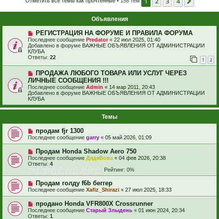
1
2
3
4
След.
Отметить все темы как прочтённые
• 158 тем
Объявления
РЕГИСТРАЦИЯ НА ФОРУМЕ И ПРАВИЛА ФОРУМА
Последнее сообщение
Predator
«
22 июл 2025, 01:40
Добавлено в форуме
ВАЖНЫЕ ОБЪЯВЛЕНИЯ ОТ АДМИНИСТРАЦИИ
КЛУБА
Ответы:
22
1
2
ПРОДАЖА ЛЮБОГО ТОВАРА ИЛИ УСЛУГ ЧЕРЕЗ
ЛИЧНЫЕ СООБЩЕНИЯ !!!
Последнее сообщение
Admin
«
14 мар 2011, 20:43
Добавлено в форуме
ВАЖНЫЕ ОБЪЯВЛЕНИЯ ОТ АДМИНИСТРАЦИИ
КЛУБА
Темы
продам fjr 1300
Последнее сообщение
garry
«
05 май 2026, 01:09
Продам Honda Shadow Aero 750
Последнее сообщение
ДядяВова
«
04 фев 2026, 20:38
Ответы:
4
Рейтинг: 0%
Продам голду f6b беггер
Последнее сообщение
Xafiz_Shirazi
«
27 июл 2025, 18:33
продано Honda VFR800X Crossrunner
Последнее сообщение
Старый Злыдень
«
01 июн 2024, 20:34
Ответы:
1