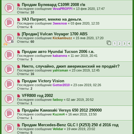
Продам Булевард С109R 2008 г/в
Последнее сообщение
VovaPROFFI
«
13 фев 2020, 17:47
Ответы:
10
УАЗ Патриот, меняю на деньги.
Последнее сообщение
Змеелов
«
03 фев 2020, 12:33
Ответы:
6
[Продан] Vulcan Voyager 1700 ABS
Последнее сообщение
Kickambuzz
«
15 янв 2020, 17:20
Ответы:
60
1
2
3
4
Продам авто Hyundai Tucson 2006 г.в.
Последнее сообщение
kabanera
«
11 окт 2019, 20:41
Ответы:
3
Никто, случайно, джип американский не продаёт?
Последнее сообщение
yahtsman
«
23 сен 2019, 12:45
Ответы:
16
Продам Victory Vision
Последнее сообщение
Getter2010
«
23 сен 2019, 02:26
Ответы:
2
VFR800 год 2002
Последнее сообщение
fatboy
«
02 авг 2019, 20:52
Ответы:
1
Продаём Kawasaki Versys 650 2012 290000
Последнее сообщение
Kuzmi4
«
16 июл 2019, 13:50
Ответы:
1
Продам Mercedes-Benz GLC I (X253) 250 d 2016 год
Последнее сообщение
Velidar
«
19 июн 2019, 23:02
Ответы:
5