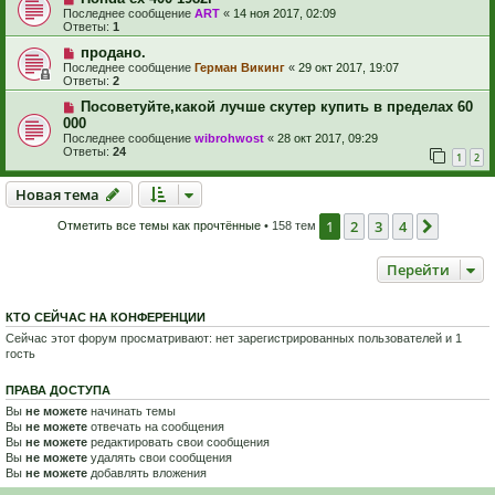
Последнее сообщение
ART
«
14 ноя 2017, 02:09
Ответы:
1
продано.
Последнее сообщение
Герман Викинг
«
29 окт 2017, 19:07
Ответы:
2
Посоветуйте,какой лучше скутер купить в пределах 60
000
Последнее сообщение
wibrohwost
«
28 окт 2017, 09:29
Ответы:
24
1
2
Новая тема
Н
о
в
а
я
т
е
м
а
1
2
3
4
След.
Отметить все темы как прочтённые
• 158 тем
Перейти
КТО СЕЙЧАС НА КОНФЕРЕНЦИИ
Сейчас этот форум просматривают: нет зарегистрированных пользователей и 1
гость
ПРАВА ДОСТУПА
Вы
не можете
начинать темы
Вы
не можете
отвечать на сообщения
Вы
не можете
редактировать свои сообщения
Вы
не можете
удалять свои сообщения
Вы
не можете
добавлять вложения