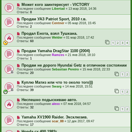
Может кого заинтересует - VICTORY
Последнее сообщение
Libertad
«
13 мар 2018, 14:36
Ответы:
8
Продам УАЗ Patriot Sport, 2010 г.в.
Последнее сообщение
Centner
«
05 мар 2018, 15:45
Ответы:
2
Продал Енота, взял Тушкана.
Последнее сообщение
Welder
«
01 мар 2018, 17:42
Ответы:
60
1
2
3
4
Продам Yamaha DragStar 1100 (2004)
Последнее сообщение
Ramzes
«
21 янв 2018, 18:10
Ответы:
1
Продам не дорого Hyundai Getz в отличном состоянии
Последнее сообщение
Sebastian Pereiro
«
15 янв 2018, 22:33
Ответы:
20
1
2
Куплю Матиз или что то около того)))
Последнее сообщение
Swarg
«
14 янв 2018, 15:51
Ответы:
39
1
2
Неспешно подыскиваю авто.
Последнее сообщение
alexx
«
07 янв 2018, 04:57
Ответы:
32
1
2
Yamaha XV1900 Raider. Эксклюзив.
Последнее сообщение
scar_88
«
12 дек 2017, 09:47
Ответы:
17
Honda cx 400 1982г