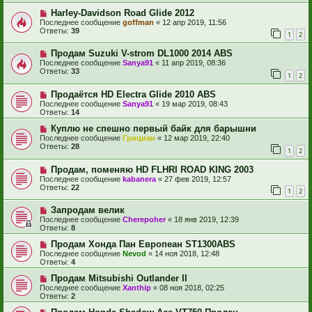
Harley-Davidson Road Glide 2012
Последнее сообщение
goffman
«
12 апр 2019, 11:56
Ответы:
39
1
2
Продам Suzuki V-strom DL1000 2014 ABS
Последнее сообщение
Sanya91
«
11 апр 2019, 08:36
Ответы:
33
1
2
Продаётся HD Electra Glide 2010 ABS
Последнее сообщение
Sanya91
«
19 мар 2019, 08:43
Ответы:
14
Куплю не спешно первый байк для барышни
Последнее сообщение
Грициан
«
12 мар 2019, 22:40
Ответы:
28
1
2
Продам, поменяю HD FLHRI ROAD KING 2003
Последнее сообщение
kabanera
«
27 фев 2019, 12:57
Ответы:
22
1
2
Запродам велик
Последнее сообщение
Cherepoher
«
18 янв 2019, 12:39
Ответы:
8
Продам Хонда Пан Европеан ST1300ABS
Последнее сообщение
Nevod
«
14 ноя 2018, 12:48
Ответы:
4
Продам Mitsubishi Outlander II
Последнее сообщение
Xanthip
«
08 ноя 2018, 02:25
Ответы:
2