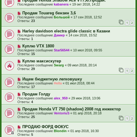
Продам Honda Shadow Ace VT750.Продан.
Последнее сообщение
kabanera
«
19 окт 2018, 14:22
Продам Touareg бензин 3,6
Последнее сообщение
Большой
«
17 сен 2018, 12:52
Ответы:
23
1
2
Harley davidson electra glide classic в Казани
Последнее сообщение
Дамир
«
14 сен 2018, 15:52
Ответы:
1
Куплю VTX 1800
Последнее сообщение
Star56544
«
10 июл 2018, 09:55
Ответы:
15
Куплю максискутер
Последнее сообщение
Swarg
«
09 июл 2018, 20:14
Ответы:
29
1
2
Ищем бюджетную легковушку
Последнее сообщение
Hella
«
01 июл 2018, 08:44
Ответы:
17
Продам Голду
Последнее сообщение
alex_959
«
29 июн 2018, 13:06
Ответы:
4
Продам Honda VT 750 (shadow) 2008 год инжектор
Последнее сообщение
VentoriuS
«
01 апр 2018, 20:18
Ответы:
25
1
2
ПРОДАЮ ФОРД ФОКУС
Последнее сообщение
Blondin
«
01 апр 2018, 16:30
Ответы:
5