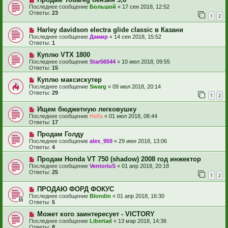
Последнее сообщение
Большой
«
17 сен 2018, 12:52
Ответы:
23
1
2
Harley davidson electra glide classic в Казани
Последнее сообщение
Дамир
«
14 сен 2018, 15:52
Ответы:
1
Куплю VTX 1800
Последнее сообщение
Star56544
«
10 июл 2018, 09:55
Ответы:
15
Куплю максискутер
Последнее сообщение
Swarg
«
09 июл 2018, 20:14
Ответы:
29
1
2
Ищем бюджетную легковушку
Последнее сообщение
Hella
«
01 июл 2018, 08:44
Ответы:
17
Продам Голду
Последнее сообщение
alex_959
«
29 июн 2018, 13:06
Ответы:
4
Продам Honda VT 750 (shadow) 2008 год инжектор
Последнее сообщение
VentoriuS
«
01 апр 2018, 20:18
Ответы:
25
1
2
ПРОДАЮ ФОРД ФОКУС
Последнее сообщение
Blondin
«
01 апр 2018, 16:30
Ответы:
5
Может кого заинтересует - VICTORY
Последнее сообщение
Libertad
«
13 мар 2018, 14:36
Ответы:
8