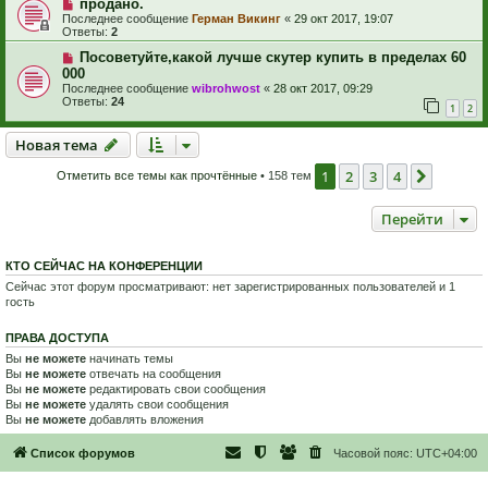
продано.
Последнее сообщение
Герман Викинг
«
29 окт 2017, 19:07
Ответы:
2
Посоветуйте,какой лучше скутер купить в пределах 60
000
Последнее сообщение
wibrohwost
«
28 окт 2017, 09:29
Ответы:
24
1
2
Новая тема
Н
о
в
а
я
т
е
м
а
1
2
3
4
След.
Отметить все темы как прочтённые
• 158 тем
Перейти
КТО СЕЙЧАС НА КОНФЕРЕНЦИИ
Сейчас этот форум просматривают: нет зарегистрированных пользователей и 1
гость
ПРАВА ДОСТУПА
Вы
не можете
начинать темы
Вы
не можете
отвечать на сообщения
Вы
не можете
редактировать свои сообщения
Вы
не можете
удалять свои сообщения
Вы
не можете
добавлять вложения
Список форумов
Часовой пояс:
UTC+04:00