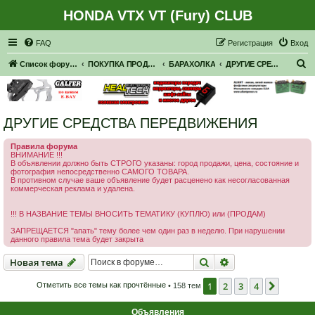
HONDA VTX VT (Fury) CLUB
Регистрация
FAQ
Р
е
г
и
с
т
р
а
ц
и
я
Вход
П
Список форумов
ПОКУПКА ПРОДАЖА
БАРАХОЛКА
ДРУГИЕ СРЕДСТВА ПЕРЕДВИЖЕНИЯ
о
и
с
ДРУГИЕ СРЕДСТВА ПЕРЕДВИЖЕНИЯ
к
Правила форума
ВНИМАНИЕ !!!
В объявлении должно быть СТРОГО указаны: город продажи, цена, состояние и
фотография непосредственно САМОГО ТОВАРА.
В противном случае ваше объявление будет расценено как несогласованная
коммерческая реклама и удалена.
!!! В НАЗВАНИЕ ТЕМЫ ВНОСИТЬ ТЕМАТИКУ (КУПЛЮ) или (ПРОДАМ)
ЗАПРЕЩАЕТСЯ "апать" тему более чем один раз в неделю. При нарушении
данного правила тема будет закрыта
Новая тема
Поиск
Расширенный пои
Н
о
в
а
я
т
е
м
а
1
2
3
4
След.
Отметить все темы как прочтённые
• 158 тем
Объявления