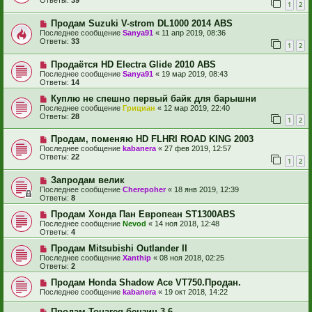
Ответы:
39
1
2
Продам Suzuki V-strom DL1000 2014 ABS
Последнее сообщение
Sanya91
«
11 апр 2019, 08:36
Ответы:
33
1
2
Продаётся HD Electra Glide 2010 ABS
Последнее сообщение
Sanya91
«
19 мар 2019, 08:43
Ответы:
14
Куплю не спешно первый байк для барышни
Последнее сообщение
Грициан
«
12 мар 2019, 22:40
Ответы:
28
1
2
Продам, поменяю HD FLHRI ROAD KING 2003
Последнее сообщение
kabanera
«
27 фев 2019, 12:57
Ответы:
22
1
2
Запродам велик
Последнее сообщение
Cherepoher
«
18 янв 2019, 12:39
Ответы:
8
Продам Хонда Пан Европеан ST1300ABS
Последнее сообщение
Nevod
«
14 ноя 2018, 12:48
Ответы:
4
Продам Mitsubishi Outlander II
Последнее сообщение
Xanthip
«
08 ноя 2018, 02:25
Ответы:
2
Продам Honda Shadow Ace VT750.Продан.
Последнее сообщение
kabanera
«
19 окт 2018, 14:22
Продам Touareg бензин 3,6