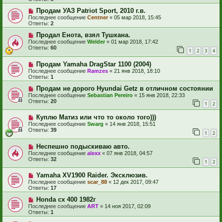
Продам УАЗ Patriot Sport, 2010 г.в.
Последнее сообщение
Centner
«
05 мар 2018, 15:45
Ответы:
2
Продал Енота, взял Тушкана.
Последнее сообщение
Welder
«
01 мар 2018, 17:42
Ответы:
60
1
2
3
4
Продам Yamaha DragStar 1100 (2004)
Последнее сообщение
Ramzes
«
21 янв 2018, 18:10
Ответы:
1
Продам не дорого Hyundai Getz в отличном состоянии
Последнее сообщение
Sebastian Pereiro
«
15 янв 2018, 22:33
Ответы:
20
1
2
Куплю Матиз или что то около того)))
Последнее сообщение
Swarg
«
14 янв 2018, 15:51
Ответы:
39
1
2
Неспешно подыскиваю авто.
Последнее сообщение
alexx
«
07 янв 2018, 04:57
Ответы:
32
1
2
Yamaha XV1900 Raider. Эксклюзив.
Последнее сообщение
scar_88
«
12 дек 2017, 09:47
Ответы:
17
Honda cx 400 1982г
Последнее сообщение
ART
«
14 ноя 2017, 02:09
Ответы:
1