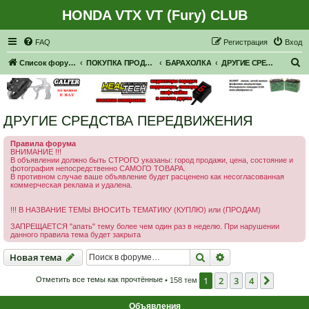
HONDA VTX VT (Fury) CLUB
Регистрация
FAQ
Р
е
г
и
с
т
р
а
ц
и
я
Вход
П
Список форумов
ПОКУПКА ПРОДАЖА
БАРАХОЛКА
ДРУГИЕ СРЕДСТВА ПЕРЕДВИЖЕНИЯ
о
и
с
ДРУГИЕ СРЕДСТВА ПЕРЕДВИЖЕНИЯ
к
Правила форума
ВНИМАНИЕ !!!
В объявлении должно быть СТРОГО указаны: город продажи, цена, состояние и
фотография непосредственно САМОГО ТОВАРА.
В противном случае ваше объявление будет расценено как несогласованная
коммерческая реклама и удалена.
!!! В НАЗВАНИЕ ТЕМЫ ВНОСИТЬ ТЕМАТИКУ (КУПЛЮ) или (ПРОДАМ)
ЗАПРЕЩАЕТСЯ "апать" тему более чем один раз в неделю. При нарушении
данного правила тема будет закрыта
Новая тема
Поиск
Расширенный пои
Н
о
в
а
я
т
е
м
а
1
2
3
4
След.
Отметить все темы как прочтённые
• 158 тем
Объявления