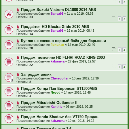
Ответы:
39
1
2
Продам Suzuki V-strom DL1000 2014 ABS
Последнее сообщение
Sanya91
«
11 апр 2019, 08:36
Ответы:
33
1
2
Продаётся HD Electra Glide 2010 ABS
Последнее сообщение
Sanya91
«
19 мар 2019, 08:43
Ответы:
14
Куплю не спешно первый байк для барышни
Последнее сообщение
Грициан
«
12 мар 2019, 22:40
Ответы:
28
1
2
Продам, поменяю HD FLHRI ROAD KING 2003
Последнее сообщение
kabanera
«
27 фев 2019, 12:57
Ответы:
22
1
2
Запродам велик
Последнее сообщение
Cherepoher
«
18 янв 2019, 12:39
Ответы:
8
Продам Хонда Пан Европеан ST1300ABS
Последнее сообщение
Nevod
«
14 ноя 2018, 12:48
Ответы:
4
Продам Mitsubishi Outlander II
Последнее сообщение
Xanthip
«
08 ноя 2018, 02:25
Ответы:
2
Продам Honda Shadow Ace VT750.Продан.
Последнее сообщение
kabanera
«
19 окт 2018, 14:22
Продам Touareg бензин 3,6