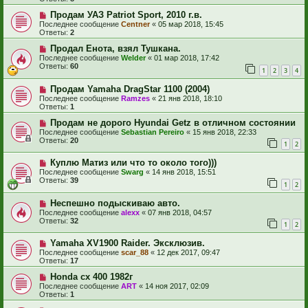
Продам УАЗ Patriot Sport, 2010 г.в.
Последнее сообщение
Centner
«
05 мар 2018, 15:45
Ответы:
2
Продал Енота, взял Тушкана.
Последнее сообщение
Welder
«
01 мар 2018, 17:42
Ответы:
60
1
2
3
4
Продам Yamaha DragStar 1100 (2004)
Последнее сообщение
Ramzes
«
21 янв 2018, 18:10
Ответы:
1
Продам не дорого Hyundai Getz в отличном состоянии
Последнее сообщение
Sebastian Pereiro
«
15 янв 2018, 22:33
Ответы:
20
1
2
Куплю Матиз или что то около того)))
Последнее сообщение
Swarg
«
14 янв 2018, 15:51
Ответы:
39
1
2
Неспешно подыскиваю авто.
Последнее сообщение
alexx
«
07 янв 2018, 04:57
Ответы:
32
1
2
Yamaha XV1900 Raider. Эксклюзив.
Последнее сообщение
scar_88
«
12 дек 2017, 09:47
Ответы:
17
Honda cx 400 1982г
Последнее сообщение
ART
«
14 ноя 2017, 02:09
Ответы:
1