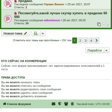
продано.
Последнее сообщение
Герман Викинг
«
29 окт 2017, 19:07
Ответы:
2
Посоветуйте,какой лучше скутер купить в пределах 60
000
Последнее сообщение
wibrohwost
«
28 окт 2017, 09:29
Ответы:
24
1
2
Новая тема
Н
о
в
а
я
т
е
м
а
1
2
3
4
След.
Отметить все темы как прочтённые
• 158 тем
Перейти
КТО СЕЙЧАС НА КОНФЕРЕНЦИИ
Сейчас этот форум просматривают: нет зарегистрированных пользователей и 1
гость
ПРАВА ДОСТУПА
Вы
не можете
начинать темы
Вы
не можете
отвечать на сообщения
Вы
не можете
редактировать свои сообщения
Вы
не можете
удалять свои сообщения
Вы
не можете
добавлять вложения
Список форумов
Часовой пояс:
UTC+04:00