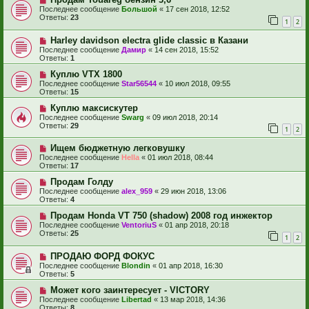
Последнее сообщение
Большой
«
17 сен 2018, 12:52
Ответы:
23
1
2
Harley davidson electra glide classic в Казани
Последнее сообщение
Дамир
«
14 сен 2018, 15:52
Ответы:
1
Куплю VTX 1800
Последнее сообщение
Star56544
«
10 июл 2018, 09:55
Ответы:
15
Куплю максискутер
Последнее сообщение
Swarg
«
09 июл 2018, 20:14
Ответы:
29
1
2
Ищем бюджетную легковушку
Последнее сообщение
Hella
«
01 июл 2018, 08:44
Ответы:
17
Продам Голду
Последнее сообщение
alex_959
«
29 июн 2018, 13:06
Ответы:
4
Продам Honda VT 750 (shadow) 2008 год инжектор
Последнее сообщение
VentoriuS
«
01 апр 2018, 20:18
Ответы:
25
1
2
ПРОДАЮ ФОРД ФОКУС
Последнее сообщение
Blondin
«
01 апр 2018, 16:30
Ответы:
5
Может кого заинтересует - VICTORY
Последнее сообщение
Libertad
«
13 мар 2018, 14:36
Ответы:
8