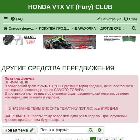
HONDA VTX VT (Fury) CLUB
Регистрация
FAQ
Р
е
г
и
с
т
р
а
ц
и
я
Вход
П
Список форумов
ПОКУПКА ПРОДАЖА
БАРАХОЛКА
ДРУГИЕ СРЕДСТВА ПЕРЕДВИЖЕНИЯ
о
и
с
к
ДРУГИЕ СРЕДСТВА ПЕРЕДВИЖЕНИЯ
Правила форума
ВНИМАНИЕ !!!
В объявлении должно быть СТРОГО указаны: город продажи, цена, состояние и
фотография непосредственно САМОГО ТОВАРА.
В противном случае ваше объявление будет расценено как несогласованная
коммерческая реклама и удалена.
!!! В НАЗВАНИЕ ТЕМЫ ВНОСИТЬ ТЕМАТИКУ (КУПЛЮ) или (ПРОДАМ)
ЗАПРЕЩАЕТСЯ "апать" тему более чем один раз в неделю. При нарушении
данного правила тема будет закрыта
Новая тема
Поиск
Расширенный пои
Н
о
в
а
я
т
е
м
а