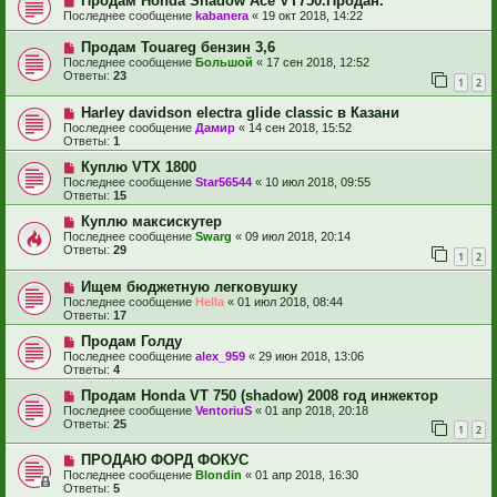
Продам Honda Shadow Ace VT750.Продан.
Последнее сообщение
kabanera
«
19 окт 2018, 14:22
Продам Touareg бензин 3,6
Последнее сообщение
Большой
«
17 сен 2018, 12:52
Ответы:
23
1
2
Harley davidson electra glide classic в Казани
Последнее сообщение
Дамир
«
14 сен 2018, 15:52
Ответы:
1
Куплю VTX 1800
Последнее сообщение
Star56544
«
10 июл 2018, 09:55
Ответы:
15
Куплю максискутер
Последнее сообщение
Swarg
«
09 июл 2018, 20:14
Ответы:
29
1
2
Ищем бюджетную легковушку
Последнее сообщение
Hella
«
01 июл 2018, 08:44
Ответы:
17
Продам Голду
Последнее сообщение
alex_959
«
29 июн 2018, 13:06
Ответы:
4
Продам Honda VT 750 (shadow) 2008 год инжектор
Последнее сообщение
VentoriuS
«
01 апр 2018, 20:18
Ответы:
25
1
2
ПРОДАЮ ФОРД ФОКУС
Последнее сообщение
Blondin
«
01 апр 2018, 16:30
Ответы:
5