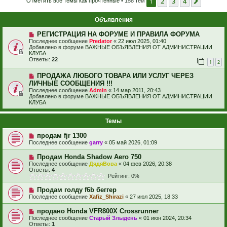
1
2
3
4
След.
Отметить все темы как прочтённые
• 158 тем
Объявления
РЕГИСТРАЦИЯ НА ФОРУМЕ И ПРАВИЛА ФОРУМА
Последнее сообщение
Predator
«
22 июл 2025, 01:40
Добавлено в форуме
ВАЖНЫЕ ОБЪЯВЛЕНИЯ ОТ АДМИНИСТРАЦИИ
КЛУБА
Ответы:
22
1
2
ПРОДАЖА ЛЮБОГО ТОВАРА ИЛИ УСЛУГ ЧЕРЕЗ
ЛИЧНЫЕ СООБЩЕНИЯ !!!
Последнее сообщение
Admin
«
14 мар 2011, 20:43
Добавлено в форуме
ВАЖНЫЕ ОБЪЯВЛЕНИЯ ОТ АДМИНИСТРАЦИИ
КЛУБА
Темы
продам fjr 1300
Последнее сообщение
garry
«
05 май 2026, 01:09
Продам Honda Shadow Aero 750
Последнее сообщение
ДядяВова
«
04 фев 2026, 20:38
Ответы:
4
Рейтинг: 0%
Продам голду f6b беггер
Последнее сообщение
Xafiz_Shirazi
«
27 июл 2025, 18:33
продано Honda VFR800X Crossrunner
Последнее сообщение
Старый Злыдень
«
01 июн 2024, 20:34
Ответы:
1