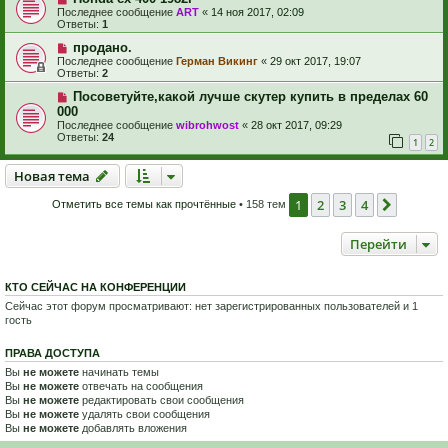
Последнее сообщение
ART
«
14 ноя 2017, 02:09
Ответы:
1
продано.
Последнее сообщение
Герман Викинг
«
29 окт 2017, 19:07
Ответы:
2
Посоветуйте,какой лучше скутер купить в пределах 60
000
Последнее сообщение
wibrohwost
«
28 окт 2017, 09:29
Ответы:
24
1
2
Новая тема
Н
о
в
а
я
т
е
м
а
1
2
3
4
След.
Отметить все темы как прочтённые
• 158 тем
Перейти
КТО СЕЙЧАС НА КОНФЕРЕНЦИИ
Сейчас этот форум просматривают: нет зарегистрированных пользователей и 1
гость
ПРАВА ДОСТУПА
Вы
не можете
начинать темы
Вы
не можете
отвечать на сообщения
Вы
не можете
редактировать свои сообщения
Вы
не можете
удалять свои сообщения
Вы
не можете
добавлять вложения