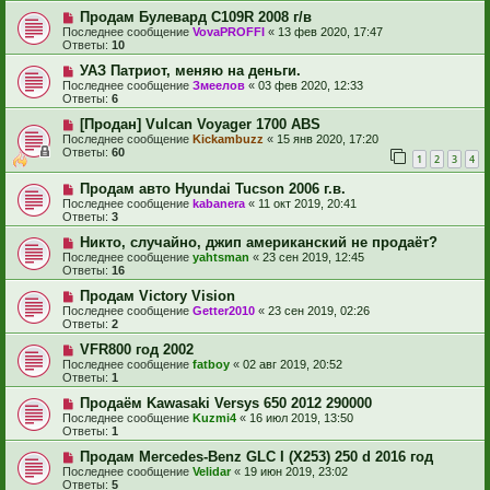
Продам Булевард С109R 2008 г/в
Последнее сообщение
VovaPROFFI
«
13 фев 2020, 17:47
Ответы:
10
УАЗ Патриот, меняю на деньги.
Последнее сообщение
Змеелов
«
03 фев 2020, 12:33
Ответы:
6
[Продан] Vulcan Voyager 1700 ABS
Последнее сообщение
Kickambuzz
«
15 янв 2020, 17:20
Ответы:
60
1
2
3
4
Продам авто Hyundai Tucson 2006 г.в.
Последнее сообщение
kabanera
«
11 окт 2019, 20:41
Ответы:
3
Никто, случайно, джип американский не продаёт?
Последнее сообщение
yahtsman
«
23 сен 2019, 12:45
Ответы:
16
Продам Victory Vision
Последнее сообщение
Getter2010
«
23 сен 2019, 02:26
Ответы:
2
VFR800 год 2002
Последнее сообщение
fatboy
«
02 авг 2019, 20:52
Ответы:
1
Продаём Kawasaki Versys 650 2012 290000
Последнее сообщение
Kuzmi4
«
16 июл 2019, 13:50
Ответы:
1
Продам Mercedes-Benz GLC I (X253) 250 d 2016 год
Последнее сообщение
Velidar
«
19 июн 2019, 23:02
Ответы:
5