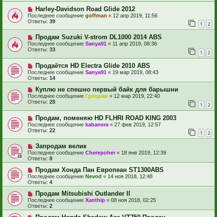
Harley-Davidson Road Glide 2012
Последнее сообщение
goffman
«
12 апр 2019, 11:56
Ответы:
39
1
2
Продам Suzuki V-strom DL1000 2014 ABS
Последнее сообщение
Sanya91
«
11 апр 2019, 08:36
Ответы:
33
1
2
Продаётся HD Electra Glide 2010 ABS
Последнее сообщение
Sanya91
«
19 мар 2019, 08:43
Ответы:
14
Куплю не спешно первый байк для барышни
Последнее сообщение
Грициан
«
12 мар 2019, 22:40
Ответы:
28
1
2
Продам, поменяю HD FLHRI ROAD KING 2003
Последнее сообщение
kabanera
«
27 фев 2019, 12:57
Ответы:
22
1
2
Запродам велик
Последнее сообщение
Cherepoher
«
18 янв 2019, 12:39
Ответы:
8
Продам Хонда Пан Европеан ST1300ABS
Последнее сообщение
Nevod
«
14 ноя 2018, 12:48
Ответы:
4
Продам Mitsubishi Outlander II
Последнее сообщение
Xanthip
«
08 ноя 2018, 02:25
Ответы:
2