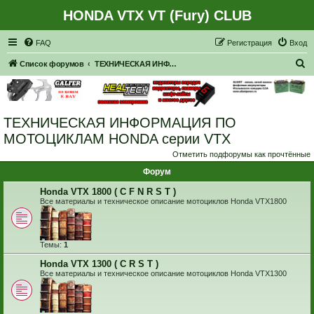
HONDA VTX VT (Fury) CLUB
Регистрация
FAQ
Р
е
г
и
с
т
р
а
ц
и
я
Вход
П
Список форумов
ТЕХНИЧЕСКАЯ ИНФОРМАЦИЯ ПО МОТОЦИКЛАМ HONDA серии VTX
о
и
с
ТЕХНИЧЕСКАЯ ИНФОРМАЦИЯ ПО
к
МОТОЦИКЛАМ HONDA серии VTX
Отметить подфорумы как прочтённые
Форум
Honda VTX 1800 ( C F N R S T )
Все материалы и техническое описание мотоциклов Honda VTX1800
Темы:
1
Honda VTX 1300 ( C R S T )
Все материалы и техническое описание мотоциклов Honda VTX1300