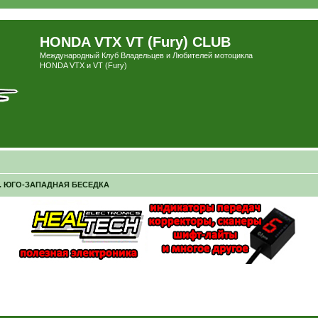
HONDA VTX VT (Fury) CLUB
Международный Клуб Владельцев и Любителей мотоцикла
HONDA VTX и VT (Fury)
. ЮГО-ЗАПАДНАЯ БЕСЕДКА
ширенный поиск