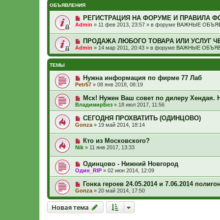
ОБЪЯВЛЕНИЯ
РЕГИСТРАЦИЯ НА ФОРУМЕ И ПРАВИЛА Ф
Admin
»
11 фев 2013, 23:57
» в форуме
ВАЖНЫЕ ОБЪЯВ
ПРОДАЖА ЛЮБОГО ТОВАРА ИЛИ УСЛУГ Ч
Admin
»
14 мар 2011, 20:43
» в форуме
ВАЖНЫЕ ОБЪЯВ
ТЕМЫ
Нужна информация по фирме 77 Лаб
Petr57
»
08 янв 2018, 08:19
Мск! Нужен Ваш совет по дилеру Хендая. 
ВладимирБез
»
18 июл 2017, 11:56
СЕГОДНЯ ПРОХВАТИТЬ (ОДИНЦОВО)
Gonza
»
19 май 2014, 18:14
Кто из Московского?
Nik
»
11 янв 2017, 13:33
Одинцово - Нижний Новгород
Один_RIP
»
02 июн 2014, 12:09
Гонка героев 24.05.2014 и 7.06.2014 полиг
Gonza
»
20 май 2014, 17:50
Новая тема
Н
о
в
а
я
т
е
м
а