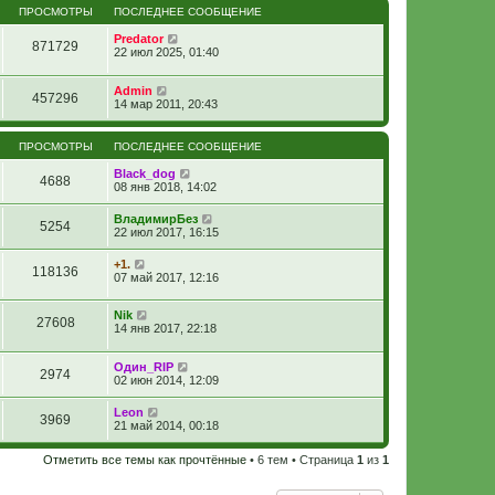
ПРОСМОТРЫ
ПОСЛЕДНЕЕ СООБЩЕНИЕ
Predator
871729
22 июл 2025, 01:40
Admin
457296
14 мар 2011, 20:43
ПРОСМОТРЫ
ПОСЛЕДНЕЕ СООБЩЕНИЕ
Black_dog
4688
08 янв 2018, 14:02
ВладимирБез
5254
22 июл 2017, 16:15
+1.
118136
07 май 2017, 12:16
Nik
27608
14 янв 2017, 22:18
Один_RIP
2974
02 июн 2014, 12:09
Leon
3969
21 май 2014, 00:18
Отметить все темы как прочтённые
• 6 тем • Страница
1
из
1