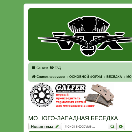
Регистрация
Ссылки
FAQ
Список форумов
ОСНОВНОЙ ФОРУМ
БЕСЕДКА
МО
МО. ЮГО-ЗАПАДНАЯ БЕСЕДКА
Новая тема
Поиск
Рас
Н
о
в
а
я
т
е
м
а