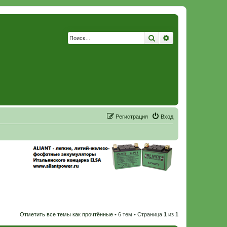
Поиск
Расширенный по
Р
е
г
и
с
т
р
а
ц
и
я
Вход
Отметить все темы как прочтённые
• 6 тем • Страница
1
из
1