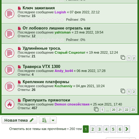
Ключ зажигания
Последнее сообщение
Logish
«
07 фев 2022, 22:12
Ответы:
15
Рейтинг: 0%
От лобового лишнее отрезать как
Последнее сообщение
yahtsman
«
23 янв 2022, 19:54
Ответы:
12
Рейтинг: 0%
Удлинённые троса.
Последнее сообщение
Старый Социопат
«
19 янв 2022, 12:24
Ответы:
21
1
2
Траверса VTX 1300
Последнее сообщение
Andy_ko44
«
06 янв 2022, 17:28
Ответы:
4
Крепление платформы
Последнее сообщение
Kozhanniy
«
04 дек 2021, 10:24
Ответы:
26
1
2
Приглушить прямотоки
Последнее сообщение
Demon спокойствия
«
25 ноя 2021, 17:40
Ответы:
457
1
20
21
22
23
…
Новая тема
Н
о
в
а
я
т
е
м
а
1
2
3
4
5
6
Сле
Отметить все темы как прочтённые
• 260 тем