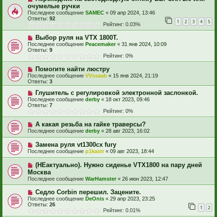
очумелые ручки
Последнее сообщение
SAMEC
«
09 апр 2024, 13:46
Ответы:
92
1
2
3
4
5
Рейтинг: 0.03%
Выбор руля на VTX 1800T.
Последнее сообщение
Peacemaker
«
31 янв 2024, 10:09
Ответы:
9
Рейтинг: 0%
Помогите найти люстру
Последнее сообщение
VVssaab
«
15 янв 2024, 21:19
Ответы:
3
Глушитель с регулировкой электронной заслонкой.
Последнее сообщение
derby
«
18 окт 2023, 09:46
Ответы:
7
Рейтинг: 0%
А какая резьба на гайке траверсы?
Последнее сообщение
derby
«
28 авг 2023, 16:02
Замена руля vt1300cx fury
Последнее сообщение
p1kastr
«
09 авг 2023, 18:44
(НЕактуально). Нужно сиденье VTX1800 на пару дней
Москва
Последнее сообщение
WarHamster
«
26 июн 2023, 12:47
Седло Corbin перешил. Зацените.
Последнее сообщение
DeOnis
«
29 апр 2023, 23:25
Ответы:
26
1
2
Рейтинг: 0.01%