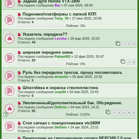
Задние дуги Honda VTX-1800
Последнее сообщение
Bat
«
07 ноя 2025, 09:50
Подножки/платформы с лапкой КПП
Последнее сообщение
Tony_78
«
17 июн 2025, 10:09
Ответы:
4
Рейтинг: 0%
Указатель передачи??
Последнее сообщение
Levsha
«
29 мар 2025, 15:03
Ответы:
44
1
2
3
широкая передняя шина
Последнее сообщение
Pahan002
«
12 фев 2025, 20:47
Ответы:
20
1
2
Рейтинг: 0%
Руль без переделок тросов, прошу посоветовать
Последнее сообщение
dr.motor
«
05 фев 2025, 10:36
Ответы:
5
Шпатлёвка и окраска стеклопластика
Последнее сообщение
corp50
«
03 янв 2025, 23:43
Ответы:
6
Увеличенный/дополнительный бак. Обсуждение.
Последнее сообщение
DeOnis
«
04 ноя 2024, 14:31
Ответы:
92
1
2
3
4
5
Рейтинг: 0.02%
Стоп сигнал с поворотниками vtx1800f
Последнее сообщение
DeOnis
«
24 авг 2024, 22:01
Ответы:
9
Переходник на светодиодную оптику ВЕРСИЯ 2.0 или