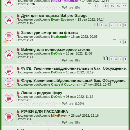
Последнее сообщение
Янька - Minzdraw
«
14 сен 2022, 12:54
Ответы:
326
1
14
15
16
17
…
Рейтинг: 0%
Дуги для мотоцикла Bat-pro Garage
Последнее сообщение
EvgenEvgenov
«
13 сен 2022, 14:14
Ответы:
167
1
6
7
8
9
…
Запил ури амортов на фтыкса
Последнее сообщение
Kozhanniy
«
16 авг 2022, 20:03
Ответы:
23
1
2
Batwing или полноразмерное стекло
Последнее сообщение
DeOnis
«
16 авг 2022, 11:56
Ответы:
71
1
2
3
4
Рейтинг: 0%
ФЛУД. Увеличенный/дополнительный бак. Обсуждение.
Последнее сообщение
DeOnis
«
18 июл 2022, 08:19
Флуд. Увеличенный/дополнительный бак. Обсуждение.
Последнее сообщение
Старый Социопат
«
17 июл 2022, 10:43
Линза в родную фару
Последнее сообщение
DeOnis
«
03 июн 2022, 11:12
Ответы:
5
Рейтинг: 0.02%
РУЧКИ ДЛЯ ПАССАЖИРА
Последнее сообщение
MikeRaven
«
26 май 2022, 13:16
Ответы:
4
Рейтинг: 0%