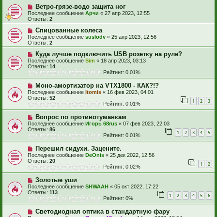
Ветро-грязе-водо защита ног
Последнее сообщение
Арчи
«
27 апр 2023, 12:55
Ответы:
2
Спицованные колеса
Последнее сообщение
suslodv
«
25 апр 2023, 12:56
Ответы:
2
Куда лучше подключить USB розетку на руле?
Последнее сообщение
Sim
«
18 апр 2023, 03:13
Ответы:
14
Рейтинг: 0.01%
Моно-амортизатор на VTX1800 - КАК?!?
Последнее сообщение
Itomis
«
16 фев 2023, 04:01
Ответы:
52
1
2
3
Рейтинг: 0.01%
Вопрос по противотуманкам
Последнее сообщение
Игорь 68rus
«
07 фев 2023, 22:03
Ответы:
86
1
2
3
4
5
Рейтинг: 0.01%
Перешил сидухи. Зацените.
Последнее сообщение
DeOnis
«
25 дек 2022, 12:56
Ответы:
20
1
2
Рейтинг: 0.02%
Золотые уши
Последнее сообщение
SHWAAH
«
05 окт 2022, 17:22
Ответы:
113
1
2
3
4
5
6
Рейтинг: 0%
Светодиодная оптика в стандартную фару