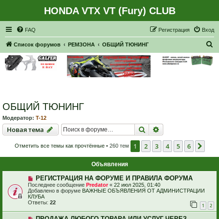
HONDA VTX VT (Fury) CLUB
Регистрация
FAQ
Р
е
г
и
с
т
р
а
ц
и
я
Вход
П
Список форумов
РЕМЗОНА
ОБЩИЙ ТЮНИНГ
о
и
с
к
ОБЩИЙ ТЮНИНГ
Модератор:
T-12
Новая тема
Поиск
Расширенный пои
Н
о
в
а
я
т
е
м
а
1
2
3
4
5
6
Сле
Отметить все темы как прочтённые
• 260 тем
Объявления
РЕГИСТРАЦИЯ НА ФОРУМЕ И ПРАВИЛА ФОРУМА
Последнее сообщение
Predator
«
22 июл 2025, 01:40
Добавлено в форуме
ВАЖНЫЕ ОБЪЯВЛЕНИЯ ОТ АДМИНИСТРАЦИИ
КЛУБА
Ответы:
22
1
2
ПРОДАЖА ЛЮБОГО ТОВАРА ИЛИ УСЛУГ ЧЕРЕЗ