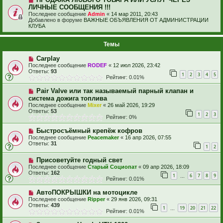
ЛИЧНЫЕ СООБЩЕНИЯ !!!
Последнее сообщение
Admin
«
14 мар 2011, 20:43
Добавлено в форуме
ВАЖНЫЕ ОБЪЯВЛЕНИЯ ОТ АДМИНИСТРАЦИИ
КЛУБА
Темы
Carplay
Последнее сообщение
RODEF
«
12 июл 2026, 23:42
Ответы:
93
1
2
3
4
5
Рейтинг: 0.01%
Pair Valve или так называемый парный клапан и
система дожига топлива
Последнее сообщение
Mixer
«
26 май 2026, 19:29
Ответы:
53
1
2
3
Рейтинг: 0%
Быстросъёмный крепёж кофров
Последнее сообщение
Peacemaker
«
16 апр 2026, 07:55
Ответы:
31
1
2
Присоветуйте годный свет
Последнее сообщение
Старый Социопат
«
09 апр 2026, 18:09
Ответы:
162
1
6
7
8
9
…
Рейтинг: 0.01%
АвтоПОКРЫШКИ на мотоцикле
Последнее сообщение
Ripper
«
29 янв 2026, 09:31
Ответы:
439
1
19
20
21
22
…
Рейтинг: 0.01%