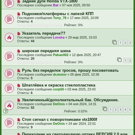
Задние дуги Honda VTX-1800
Последнее сообщение
Bat
«
07 ноя 2025, 09:50
Подножки/платформы с лапкой КПП
Последнее сообщение
Tony_78
«
17 июн 2025, 10:09
Ответы:
4
Рейтинг: 0%
Указатель передачи??
Последнее сообщение
Levsha
«
29 мар 2025, 15:03
Ответы:
44
1
2
3
широкая передняя шина
Последнее сообщение
Pahan002
«
12 фев 2025, 20:47
Ответы:
20
1
2
Рейтинг: 0%
Руль без переделок тросов, прошу посоветовать
Последнее сообщение
dr.motor
«
05 фев 2025, 10:36
Ответы:
5
Шпатлёвка и окраска стеклопластика
Последнее сообщение
corp50
«
03 янв 2025, 23:43
Ответы:
6
Увеличенный/дополнительный бак. Обсуждение.
Последнее сообщение
DeOnis
«
04 ноя 2024, 14:31
Ответы:
92
1
2
3
4
5
Рейтинг: 0.02%
Стоп сигнал с поворотниками vtx1800f
Последнее сообщение
DeOnis
«
24 авг 2024, 22:01
Ответы:
9
Переходник на светодиодную оптику ВЕРСИЯ 2.0 или