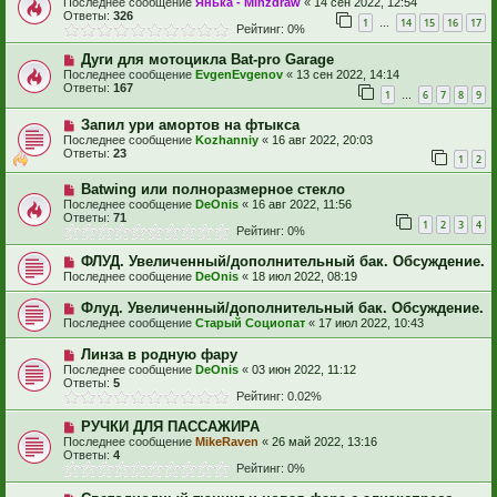
Последнее сообщение
Янька - Minzdraw
«
14 сен 2022, 12:54
Ответы:
326
1
14
15
16
17
…
Рейтинг: 0%
Дуги для мотоцикла Bat-pro Garage
Последнее сообщение
EvgenEvgenov
«
13 сен 2022, 14:14
Ответы:
167
1
6
7
8
9
…
Запил ури амортов на фтыкса
Последнее сообщение
Kozhanniy
«
16 авг 2022, 20:03
Ответы:
23
1
2
Batwing или полноразмерное стекло
Последнее сообщение
DeOnis
«
16 авг 2022, 11:56
Ответы:
71
1
2
3
4
Рейтинг: 0%
ФЛУД. Увеличенный/дополнительный бак. Обсуждение.
Последнее сообщение
DeOnis
«
18 июл 2022, 08:19
Флуд. Увеличенный/дополнительный бак. Обсуждение.
Последнее сообщение
Старый Социопат
«
17 июл 2022, 10:43
Линза в родную фару
Последнее сообщение
DeOnis
«
03 июн 2022, 11:12
Ответы:
5
Рейтинг: 0.02%
РУЧКИ ДЛЯ ПАССАЖИРА
Последнее сообщение
MikeRaven
«
26 май 2022, 13:16
Ответы:
4
Рейтинг: 0%