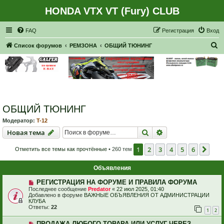
HONDA VTX VT (Fury) CLUB
Регистрация
FAQ
Р
е
г
и
с
т
р
а
ц
и
я
Вход
П
Список форумов
РЕМЗОНА
ОБЩИЙ ТЮНИНГ
о
и
с
к
ОБЩИЙ ТЮНИНГ
Модератор:
T-12
Новая тема
Поиск
Расширенный пои
Н
о
в
а
я
т
е
м
а
1
2
3
4
5
6
Сле
Отметить все темы как прочтённые
• 260 тем
Объявления
РЕГИСТРАЦИЯ НА ФОРУМЕ И ПРАВИЛА ФОРУМА
Последнее сообщение
Predator
«
22 июл 2025, 01:40
Добавлено в форуме
ВАЖНЫЕ ОБЪЯВЛЕНИЯ ОТ АДМИНИСТРАЦИИ
КЛУБА
Ответы:
22
1
2
ПРОДАЖА ЛЮБОГО ТОВАРА ИЛИ УСЛУГ ЧЕРЕЗ