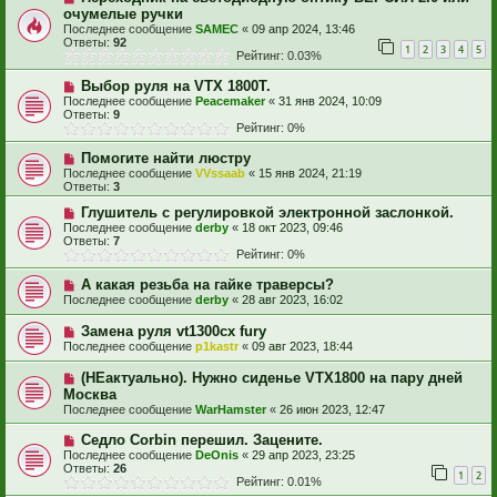
очумелые ручки
Последнее сообщение
SAMEC
«
09 апр 2024, 13:46
Ответы:
92
1
2
3
4
5
Рейтинг: 0.03%
Выбор руля на VTX 1800T.
Последнее сообщение
Peacemaker
«
31 янв 2024, 10:09
Ответы:
9
Рейтинг: 0%
Помогите найти люстру
Последнее сообщение
VVssaab
«
15 янв 2024, 21:19
Ответы:
3
Глушитель с регулировкой электронной заслонкой.
Последнее сообщение
derby
«
18 окт 2023, 09:46
Ответы:
7
Рейтинг: 0%
А какая резьба на гайке траверсы?
Последнее сообщение
derby
«
28 авг 2023, 16:02
Замена руля vt1300cx fury
Последнее сообщение
p1kastr
«
09 авг 2023, 18:44
(НЕактуально). Нужно сиденье VTX1800 на пару дней
Москва
Последнее сообщение
WarHamster
«
26 июн 2023, 12:47
Седло Corbin перешил. Зацените.
Последнее сообщение
DeOnis
«
29 апр 2023, 23:25
Ответы:
26
1
2
Рейтинг: 0.01%