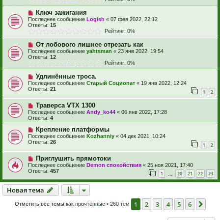
Ключ зажигания
Последнее сообщение
Logish
«
07 фев 2022, 22:12
Ответы:
15
Рейтинг: 0%
От лобового лишнее отрезать как
Последнее сообщение
yahtsman
«
23 янв 2022, 19:54
Ответы:
12
Рейтинг: 0%
Удлинённые троса.
Последнее сообщение
Старый Социопат
«
19 янв 2022, 12:24
Ответы:
21
1
2
Траверса VTX 1300
Последнее сообщение
Andy_ko44
«
06 янв 2022, 17:28
Ответы:
4
Крепление платформы
Последнее сообщение
Kozhanniy
«
04 дек 2021, 10:24
Ответы:
26
1
2
Приглушить прямотоки
Последнее сообщение
Demon спокойствия
«
25 ноя 2021, 17:40
Ответы:
457
1
20
21
22
23
…
Новая тема
Н
о
в
а
я
т
е
м
а
1
2
3
4
5
6
Сле
Отметить все темы как прочтённые
• 260 тем