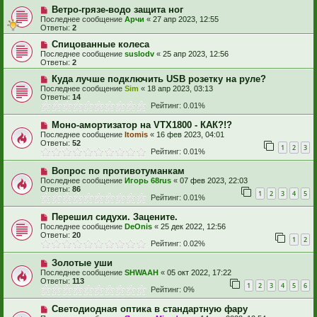
Ветро-грязе-водо защита ног
Последнее сообщение
Арчи
«
27 апр 2023, 12:55
Ответы:
2
Спицованные колеса
Последнее сообщение
suslodv
«
25 апр 2023, 12:56
Ответы:
2
Куда лучше подключить USB розетку на руле?
Последнее сообщение
Sim
«
18 апр 2023, 03:13
Ответы:
14
Рейтинг: 0.01%
Моно-амортизатор на VTX1800 - КАК?!?
Последнее сообщение
Itomis
«
16 фев 2023, 04:01
Ответы:
52
1
2
3
Рейтинг: 0.01%
Вопрос по противотуманкам
Последнее сообщение
Игорь 68rus
«
07 фев 2023, 22:03
Ответы:
86
1
2
3
4
5
Рейтинг: 0.01%
Перешил сидухи. Зацените.
Последнее сообщение
DeOnis
«
25 дек 2022, 12:56
Ответы:
20
1
2
Рейтинг: 0.02%
Золотые уши
Последнее сообщение
SHWAAH
«
05 окт 2022, 17:22
Ответы:
113
1
2
3
4
5
6
Рейтинг: 0%
Светодиодная оптика в стандартную фару