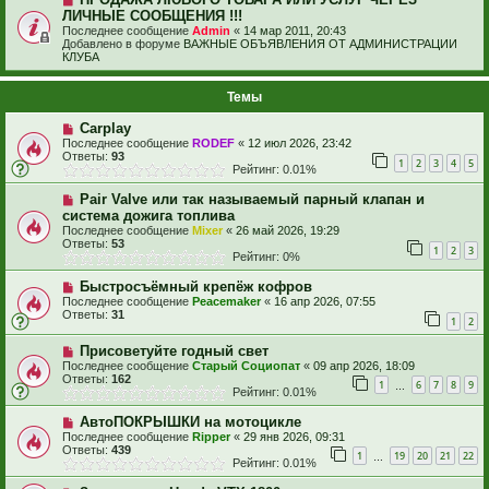
ЛИЧНЫЕ СООБЩЕНИЯ !!!
Последнее сообщение
Admin
«
14 мар 2011, 20:43
Добавлено в форуме
ВАЖНЫЕ ОБЪЯВЛЕНИЯ ОТ АДМИНИСТРАЦИИ
КЛУБА
Темы
Carplay
Последнее сообщение
RODEF
«
12 июл 2026, 23:42
Ответы:
93
1
2
3
4
5
Рейтинг: 0.01%
Pair Valve или так называемый парный клапан и
система дожига топлива
Последнее сообщение
Mixer
«
26 май 2026, 19:29
Ответы:
53
1
2
3
Рейтинг: 0%
Быстросъёмный крепёж кофров
Последнее сообщение
Peacemaker
«
16 апр 2026, 07:55
Ответы:
31
1
2
Присоветуйте годный свет
Последнее сообщение
Старый Социопат
«
09 апр 2026, 18:09
Ответы:
162
1
6
7
8
9
…
Рейтинг: 0.01%
АвтоПОКРЫШКИ на мотоцикле
Последнее сообщение
Ripper
«
29 янв 2026, 09:31
Ответы:
439
1
19
20
21
22
…
Рейтинг: 0.01%