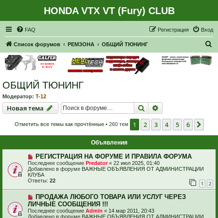
HONDA VTX VT (Fury) CLUB
Регистрация
FAQ
Р
е
г
и
с
т
р
а
ц
и
я
Вход
П
Список форумов
РЕМЗОНА
ОБЩИЙ ТЮНИНГ
о
и
с
ОБЩИЙ ТЮНИНГ
к
Модератор:
T-12
Новая тема
Поиск
Расширенный пои
Н
о
в
а
я
т
е
м
а
1
2
3
4
5
6
Сле
Отметить все темы как прочтённые
• 260 тем
Объявления
РЕГИСТРАЦИЯ НА ФОРУМЕ И ПРАВИЛА ФОРУМА
Последнее сообщение
Predator
«
22 июл 2025, 01:40
Добавлено в форуме
ВАЖНЫЕ ОБЪЯВЛЕНИЯ ОТ АДМИНИСТРАЦИИ
КЛУБА
Ответы:
22
1
2
ПРОДАЖА ЛЮБОГО ТОВАРА ИЛИ УСЛУГ ЧЕРЕЗ
ЛИЧНЫЕ СООБЩЕНИЯ !!!
Последнее сообщение
Admin
«
14 мар 2011, 20:43
Добавлено в форуме
ВАЖНЫЕ ОБЪЯВЛЕНИЯ ОТ АДМИНИСТРАЦИИ