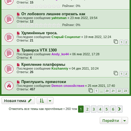
Ответы:
15
Рейтинг: 0%
От лобового лишнее отрезать как
Последнее сообщение
yahtsman
«
23 янв 2022, 19:54
Ответы:
12
Рейтинг: 0%
Удлинённые троса.
Последнее сообщение
Старый Социопат
«
19 янв 2022, 12:24
Ответы:
21
1
2
Траверса VTX 1300
Последнее сообщение
Andy_ko44
«
06 янв 2022, 17:28
Ответы:
4
Крепление платформы
Последнее сообщение
Kozhanniy
«
04 дек 2021, 10:24
Ответы:
26
1
2
Приглушить прямотоки
Последнее сообщение
Demon спокойствия
«
25 ноя 2021, 17:40
Ответы:
457
1
20
21
22
23
…
Новая тема
Н
о
в
а
я
т
е
м
а
1
2
3
4
5
6
Сле
Отметить все темы как прочтённые
• 260 тем
Перейти