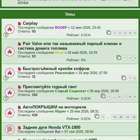
КЛУБА
Темы
Carplay
Последнее сообщение
RODEF
«
12 июл 2026, 23:42
Ответы:
93
1
2
3
4
5
Рейтинг: 0.01%
Pair Valve или так называемый парный клапан и
система дожига топлива
Последнее сообщение
Mixer
«
26 май 2026, 19:29
Ответы:
53
1
2
3
Рейтинг: 0%
Быстросъёмный крепёж кофров
Последнее сообщение
Peacemaker
«
16 апр 2026, 07:55
Ответы:
31
1
2
Присоветуйте годный свет
Последнее сообщение
Старый Социопат
«
09 апр 2026, 18:09
Ответы:
162
1
6
7
8
9
…
Рейтинг: 0.01%
АвтоПОКРЫШКИ на мотоцикле
Последнее сообщение
Ripper
«
29 янв 2026, 09:31
Ответы:
439
1
19
20
21
22
…
Рейтинг: 0.01%
Задние дуги Honda VTX-1800
Последнее сообщение
Bat
«
07 ноя 2025, 09:50