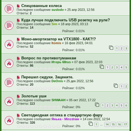
Спицованные колеса
Последнее сообщение
suslodv
«
25 апр 2023, 12:56
Ответы:
2
Куда лучше подключить USB розетку на руле?
Последнее сообщение
Sim
«
18 апр 2023, 03:13
Ответы:
14
Рейтинг: 0.01%
Моно-амортизатор на VTX1800 - КАК?!?
Последнее сообщение
Itomis
«
16 фев 2023, 04:01
Ответы:
52
1
2
3
Рейтинг: 0.01%
Вопрос по противотуманкам
Последнее сообщение
Игорь 68rus
«
07 фев 2023, 22:03
Ответы:
86
1
2
3
4
5
Рейтинг: 0.01%
Перешил сидухи. Зацените.
Последнее сообщение
DeOnis
«
25 дек 2022, 12:56
Ответы:
20
1
2
Рейтинг: 0.02%
Золотые уши
Последнее сообщение
SHWAAH
«
05 окт 2022, 17:22
Ответы:
113
1
2
3
4
5
6
Рейтинг: 0%
Светодиодная оптика в стандартную фару
Последнее сообщение
Янька - Minzdraw
«
14 сен 2022, 12:54
Ответы:
326
1
14
15
16
17
…
Рейтинг: 0%