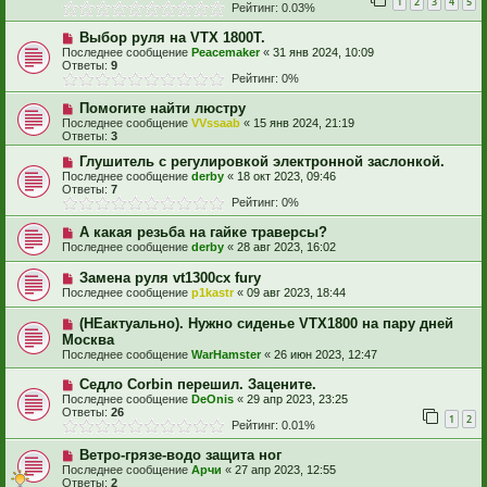
1
2
3
4
5
Рейтинг: 0.03%
Выбор руля на VTX 1800T.
Последнее сообщение
Peacemaker
«
31 янв 2024, 10:09
Ответы:
9
Рейтинг: 0%
Помогите найти люстру
Последнее сообщение
VVssaab
«
15 янв 2024, 21:19
Ответы:
3
Глушитель с регулировкой электронной заслонкой.
Последнее сообщение
derby
«
18 окт 2023, 09:46
Ответы:
7
Рейтинг: 0%
А какая резьба на гайке траверсы?
Последнее сообщение
derby
«
28 авг 2023, 16:02
Замена руля vt1300cx fury
Последнее сообщение
p1kastr
«
09 авг 2023, 18:44
(НЕактуально). Нужно сиденье VTX1800 на пару дней
Москва
Последнее сообщение
WarHamster
«
26 июн 2023, 12:47
Седло Corbin перешил. Зацените.
Последнее сообщение
DeOnis
«
29 апр 2023, 23:25
Ответы:
26
1
2
Рейтинг: 0.01%
Ветро-грязе-водо защита ног
Последнее сообщение
Арчи
«
27 апр 2023, 12:55
Ответы:
2