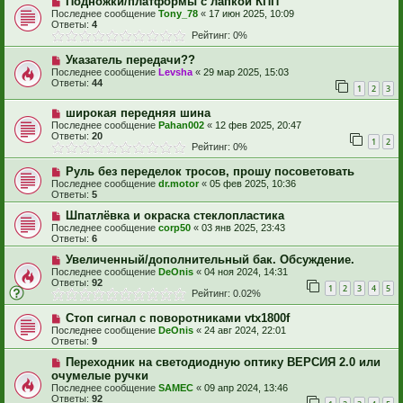
Подножки/платформы с лапкой КПП
Последнее сообщение
Tony_78
«
17 июн 2025, 10:09
Ответы:
4
Рейтинг: 0%
Указатель передачи??
Последнее сообщение
Levsha
«
29 мар 2025, 15:03
Ответы:
44
1
2
3
широкая передняя шина
Последнее сообщение
Pahan002
«
12 фев 2025, 20:47
Ответы:
20
1
2
Рейтинг: 0%
Руль без переделок тросов, прошу посоветовать
Последнее сообщение
dr.motor
«
05 фев 2025, 10:36
Ответы:
5
Шпатлёвка и окраска стеклопластика
Последнее сообщение
corp50
«
03 янв 2025, 23:43
Ответы:
6
Увеличенный/дополнительный бак. Обсуждение.
Последнее сообщение
DeOnis
«
04 ноя 2024, 14:31
Ответы:
92
1
2
3
4
5
Рейтинг: 0.02%
Стоп сигнал с поворотниками vtx1800f
Последнее сообщение
DeOnis
«
24 авг 2024, 22:01
Ответы:
9
Переходник на светодиодную оптику ВЕРСИЯ 2.0 или
очумелые ручки
Последнее сообщение
SAMEC
«
09 апр 2024, 13:46
Ответы:
92