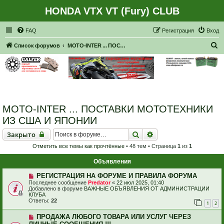
HONDA VTX VT (Fury) CLUB
Регистрация
FAQ
Р
е
г
и
с
т
р
а
ц
и
я
Вход
П
Список форумов
MOTO-INTER ... ПОСТАВКИ МОТОТЕХНИКИ ИЗ США И ЯПОНИИ
о
и
с
к
MOTO-INTER ... ПОСТАВКИ МОТОТЕХНИКИ
ИЗ США И ЯПОНИИ
Закрыто
Поиск
Расширенный поиск
Закрыто
Отметить все темы как прочтённые
• 48 тем • Страница
1
из
1
Объявления
РЕГИСТРАЦИЯ НА ФОРУМЕ И ПРАВИЛА ФОРУМА
Последнее сообщение
Predator
«
22 июл 2025, 01:40
Добавлено в форуме
ВАЖНЫЕ ОБЪЯВЛЕНИЯ ОТ АДМИНИСТРАЦИИ
КЛУБА
Ответы:
22
1
2
ПРОДАЖА ЛЮБОГО ТОВАРА ИЛИ УСЛУГ ЧЕРЕЗ