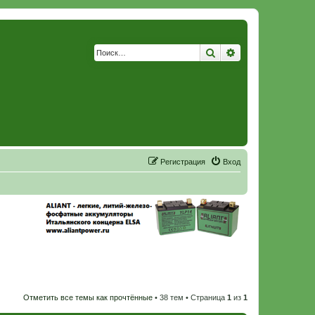
Поиск
Расширенный по
Р
е
г
и
с
т
р
а
ц
и
я
Вход
Отметить все темы как прочтённые
• 38 тем • Страница
1
из
1