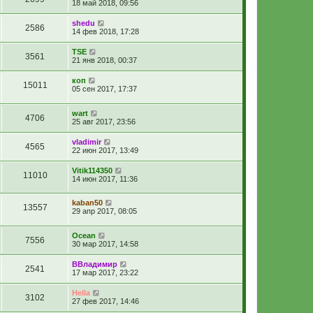
18 май 2018, 09:56
shedu
2586
14 фев 2018, 17:28
TSE
3561
21 янв 2018, 00:37
коп
15011
05 сен 2017, 17:37
wart
4706
25 авг 2017, 23:56
vladimir
4565
22 июн 2017, 13:49
Vitik114350
11010
14 июн 2017, 11:36
kaban50
13557
29 апр 2017, 08:05
Ocean
7556
30 мар 2017, 14:58
ВВладимир
2541
17 мар 2017, 23:22
Hella
3102
27 фев 2017, 14:46