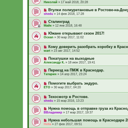
Николай
»
17 май 2018, 20:28
Втулки полиуретановые в Ростове-на-Дону
shedu
»
14 фев 2018, 17:28
Сталинград
Майк
»
12 янв 2018, 16:48
Южане открывают сезон 2017!
Ocean
»
30 мар 2017, 11:02
Кому доверить разобрать коробку в Крас
wart
»
23 авг 2017, 14:52
Покатушки на выходные
Александр К.
»
18 июн 2017, 19:41
Переезд на ПМЖ в Краснодар.
Татарин
»
14 апр 2017, 23:24
Помогите выбрать эндуро.
ETO
»
30 мар 2017, 04:20
Техосмотр в Ростове.
shedu
»
15 мар 2016, 13:23
Нужна помощь в отправке груза из Красно
ВВладимир
»
17 мар 2017, 19:37
Нужна небольшая помощь в Краснодаре 28
Hella
»
27 фев 2017, 09:51