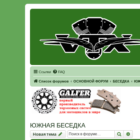
Регистрация
Ссылки
FAQ
Список форумов
ОСНОВНОЙ ФОРУМ
БЕСЕДКА
ЮЖ
ЮЖНАЯ БЕСЕДКА
Новая тема
Поиск
Рас
Н
о
в
а
я
т
е
м
а