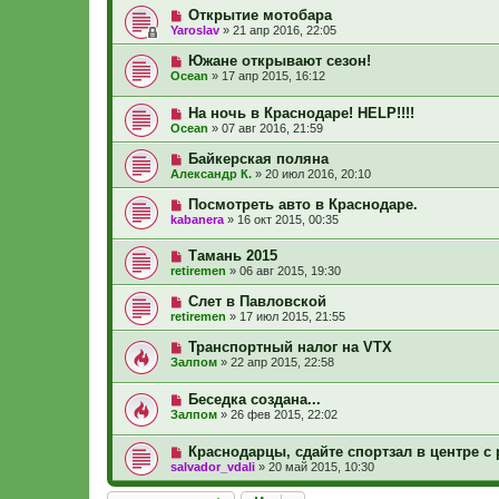
Открытие мотобара
Yaroslav
»
21 апр 2016, 22:05
Южане открывают сезон!
Ocean
»
17 апр 2015, 16:12
На ночь в Краснодаре! HELP!!!!
Ocean
»
07 авг 2016, 21:59
Байкерская поляна
Александр К.
»
20 июл 2016, 20:10
Посмотреть авто в Краснодаре.
kabanera
»
16 окт 2015, 00:35
Тамань 2015
retiremen
»
06 авг 2015, 19:30
Слет в Павловской
retiremen
»
17 июл 2015, 21:55
Транспортный налог на VTX
Залпом
»
22 апр 2015, 22:58
Беседка создана...
Залпом
»
26 фев 2015, 22:02
Краснодарцы, сдайте спортзал в центре 
salvador_vdali
»
20 май 2015, 10:30