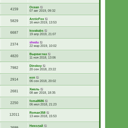
Ocean
4159
07 авг 2019, 09:32
ArcticFox
5829
16 июл 2019, 13:53
ksvakabs
6687
19 апр 2019, 21:07
shedu
2374
22 мар 2019, 10:02
Вырвиглаз
4820
11 ноя 2018, 13:06
Dinskoy
7982
20 сен 2018, 23:22
коп
2914
06 сен 2018, 20:02
Хмель
2681
08 авг 2018, 18:35
foma8686
2250
06 июл 2018, 21:23
Roman358
12011
13 июн 2018, 15:53
Николай
2699