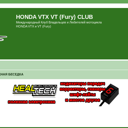
HONDA VTX VT (Fury) CLUB
Международный Клуб Владельцев и Любителей мотоцикла
HONDA VTX и VT (Fury)
НАЯ БЕСЕДКА
ширенный поиск