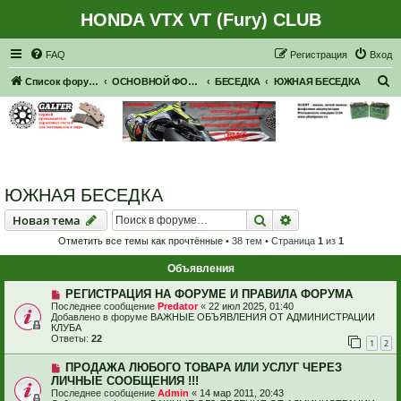
HONDA VTX VT (Fury) CLUB
Регистрация
FAQ
Р
е
г
и
с
т
р
а
ц
и
я
Вход
П
Список форумов
ОСНОВНОЙ ФОРУМ
БЕСЕДКА
ЮЖНАЯ БЕСЕДКА
о
и
с
к
ЮЖНАЯ БЕСЕДКА
Новая тема
Поиск
Расширенный пои
Н
о
в
а
я
т
е
м
а
Отметить все темы как прочтённые
• 38 тем • Страница
1
из
1
Объявления
РЕГИСТРАЦИЯ НА ФОРУМЕ И ПРАВИЛА ФОРУМА
Последнее сообщение
Predator
«
22 июл 2025, 01:40
Добавлено в форуме
ВАЖНЫЕ ОБЪЯВЛЕНИЯ ОТ АДМИНИСТРАЦИИ
КЛУБА
Ответы:
22
1
2
ПРОДАЖА ЛЮБОГО ТОВАРА ИЛИ УСЛУГ ЧЕРЕЗ
ЛИЧНЫЕ СООБЩЕНИЯ !!!
Последнее сообщение
Admin
«
14 мар 2011, 20:43