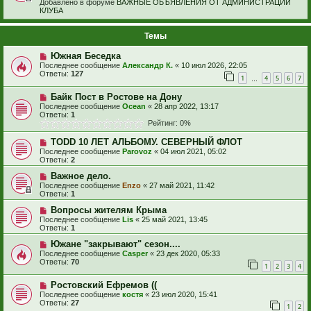
Добавлено в форуме
ВАЖНЫЕ ОБЪЯВЛЕНИЯ ОТ АДМИНИСТРАЦИИ
КЛУБА
Темы
Южная Беседка
Последнее сообщение
Александр К.
«
10 июл 2026, 22:05
Ответы:
127
1
4
5
6
7
…
Байк Пост в Ростове на Дону
Последнее сообщение
Ocean
«
28 апр 2022, 13:17
Ответы:
1
Рейтинг: 0%
TODD 10 ЛЕТ АЛЬБОМУ. СЕВЕРНЫЙ ФЛОТ
Последнее сообщение
Parovoz
«
04 июл 2021, 05:02
Ответы:
2
Важное дело.
Последнее сообщение
Enzo
«
27 май 2021, 11:42
Ответы:
1
Вопросы жителям Крыма
Последнее сообщение
Lis
«
25 май 2021, 13:45
Ответы:
1
Южане "закрывают" сезон....
Последнее сообщение
Casper
«
23 дек 2020, 05:33
Ответы:
70
1
2
3
4
Ростовский Ефремов ((
Последнее сообщение
костя
«
23 июл 2020, 15:41
Ответы:
27
1
2