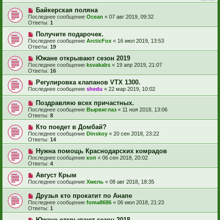
Байкерская поляна
Последнее сообщение
Ocean
«
07 авг 2019, 09:32
Ответы:
1
Получите подарочек.
Последнее сообщение
ArcticFox
«
16 июл 2019, 13:53
Ответы:
19
Южане открывают сезон 2019
Последнее сообщение
ksvakabs
«
19 апр 2019, 21:07
Ответы:
16
Регулировка клапанов VTX 1300.
Последнее сообщение
shedu
«
22 мар 2019, 10:02
Поздравляю всех причастных.
Последнее сообщение
Вырвиглаз
«
11 ноя 2018, 13:06
Ответы:
8
Кто поедет в Домбай?
Последнее сообщение
Dinskoy
«
20 сен 2018, 23:22
Ответы:
14
Нужна помощь Краснодарских комрадов
Последнее сообщение
коп
«
06 сен 2018, 20:02
Ответы:
4
Август Крым
Последнее сообщение
Хмель
«
08 авг 2018, 18:35
Друзья кто прокатит по Анапе
Последнее сообщение
foma8686
«
06 июл 2018, 21:23
Ответы:
1
Южане открывают сезон 2018