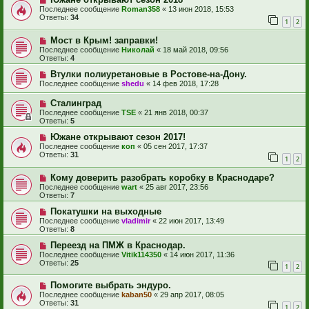
Последнее сообщение
Roman358
«
13 июн 2018, 15:53
Ответы:
34
1
2
Мост в Крым! заправки!
Последнее сообщение
Николай
«
18 май 2018, 09:56
Ответы:
4
Втулки полиуретановые в Ростове-на-Дону.
Последнее сообщение
shedu
«
14 фев 2018, 17:28
Сталинград
Последнее сообщение
TSE
«
21 янв 2018, 00:37
Ответы:
5
Южане открывают сезон 2017!
Последнее сообщение
коп
«
05 сен 2017, 17:37
Ответы:
31
1
2
Кому доверить разобрать коробку в Краснодаре?
Последнее сообщение
wart
«
25 авг 2017, 23:56
Ответы:
7
Покатушки на выходные
Последнее сообщение
vladimir
«
22 июн 2017, 13:49
Ответы:
8
Переезд на ПМЖ в Краснодар.
Последнее сообщение
Vitik114350
«
14 июн 2017, 11:36
Ответы:
25
1
2
Помогите выбрать эндуро.
Последнее сообщение
kaban50
«
29 апр 2017, 08:05
Ответы:
31
1
2