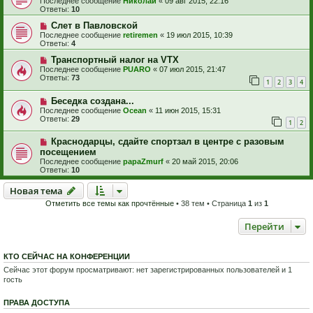
Последнее сообщение
Николай
«
09 авг 2015, 22:16
Ответы:
10
Слет в Павловской
Последнее сообщение
retiremen
«
19 июл 2015, 10:39
Ответы:
4
Транспортный налог на VTX
Последнее сообщение
PUARO
«
07 июл 2015, 21:47
Ответы:
73
1
2
3
4
Беседка создана...
Последнее сообщение
Ocean
«
11 июн 2015, 15:31
Ответы:
29
1
2
Краснодарцы, сдайте спортзал в центре с разовым
посещением
Последнее сообщение
papaZmurf
«
20 май 2015, 20:06
Ответы:
10
Новая тема
Н
о
в
а
я
т
е
м
а
Отметить все темы как прочтённые
• 38 тем • Страница
1
из
1
Перейти
КТО СЕЙЧАС НА КОНФЕРЕНЦИИ
Сейчас этот форум просматривают: нет зарегистрированных пользователей и 1
гость
ПРАВА ДОСТУПА